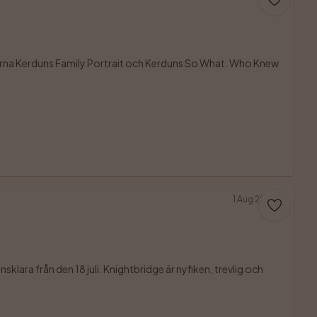
anarna Kerduns Family Portrait och Kerduns So What. Who Knew 
1 Aug 2026
ra från den 18 juli. Knightbridge är nyfiken, trevlig och 