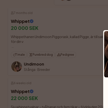
7 months old
Whippet
20 000 SEK
Whippethanen Undimoon Piggorask, kallad Pigge, är till salu i
för din v

1 male
Purebred dog
Pedigree
Undimoon
Stånga
·
Breeder
6 weeks old
Whippet
22 000 SEK
Sju whippetvalpar – två hanar och fem tikar – födda den 20 juni