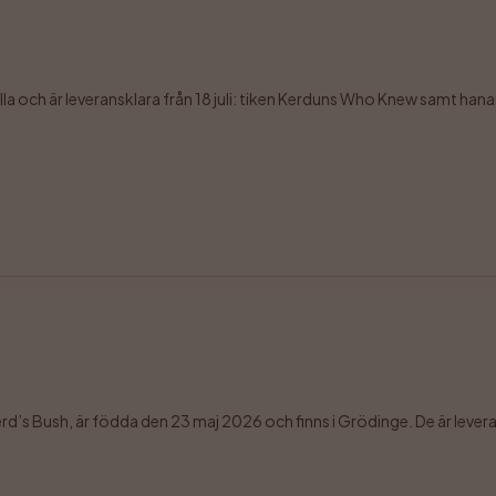
alla och är leveransklara från 18 juli: tiken Kerduns Who Knew samt h
Bush, är födda den 23 maj 2026 och finns i Grödinge. De är leveranskla