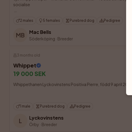
socialise

2 males
5 females
Purebred dog
Pedigree
Mac Bells
MB
Söderköping
·
Breeder
3 months old
Whippet
19 000 SEK
Whippethanen Lyckovinstens Positiva Pierre, född 9 april 2026, f
1 male
Purebred dog
Pedigree
Lyckovinstens
L
Örby
·
Breeder