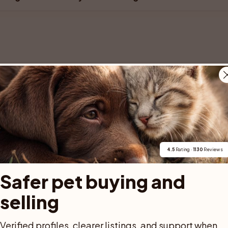
 Stånga. Han är född den 25 december 2025 och har ett ljuvligt temper
4.5
 Rating · 
1130
 Reviews
Safer pet buying and 
selling
Verified profiles, clearer listings, and support when 
 2026 i Söderköping. Samtliga är tillgängliga och kan flytta tidigast 