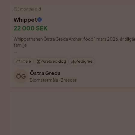
5 months old
Whippet
22 000 SEK
Whippethanen Östra Greda Archer, född 1 mars 2026, är tillgängl
familje

1 male
Purebred dog
Pedigree
Östra Greda
ÖG
Blomstermåla
·
Breeder