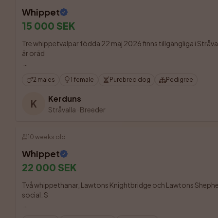
Whippet
15 000 SEK
Tre whippetvalpar födda 22 maj 2026 finns tillgängliga i Stråv
är oräd

2 males
1 female
Purebred dog
Pedigree
Kerduns
K
Stråvalla
·
Breeder
10 weeks old
Whippet
22 000 SEK
Två whippethanar, Lawtons Knightbridge och Lawtons Shepherd’s 
social. S
