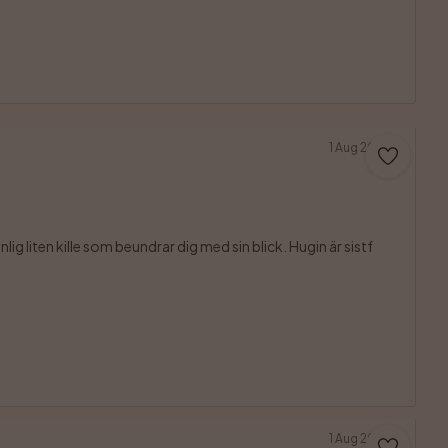
1 Aug 2026
g liten kille som beundrar dig med sin blick. Hugin är sistf

1 Aug 2026