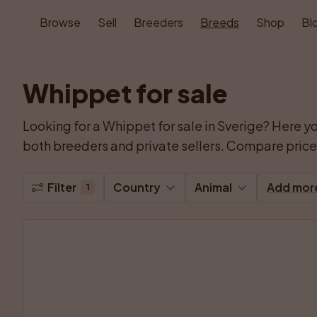
Browse
Sell
Breeders
Breeds
Shop
Bl
Whippet for sale
Looking for a Whippet for sale in Sverige? Here y
both breeders and private sellers. Compare price, 
Filter
Country
Animal
Add mor
1