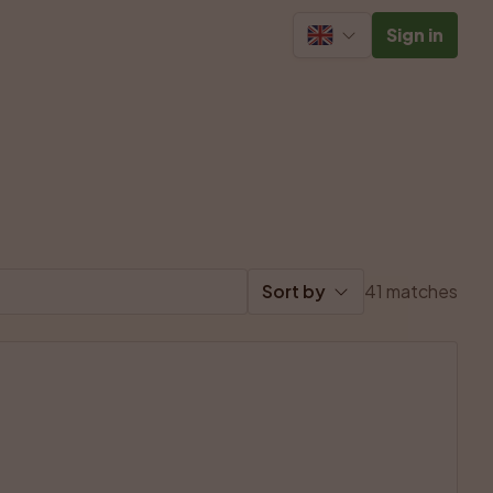
Sign in
Sort by
41 matches