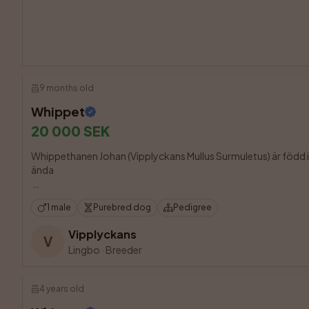
9 months old
Whippet
20 000 SEK
Whippethanen Johan (Vipplyckans Mullus Surmuletus) är född i o
ända 

1 male
Purebred dog
Pedigree
Vipplyckans
V
Lingbo
·
Breeder
4 years old