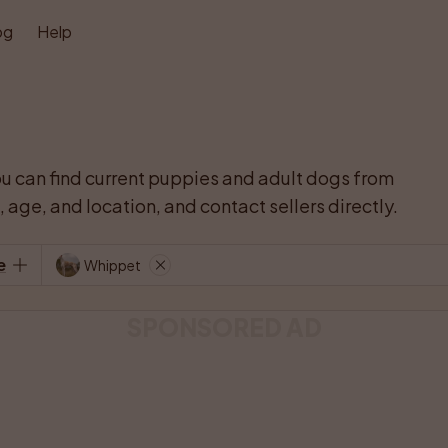
og
Help
ou can find current puppies and adult dogs from 
age, and location, and contact sellers directly.
e
Whippet
SPONSORED AD