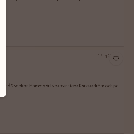
1 Aug 2026
en kille på 9 veckor. Mamma är Lyckovinstens Kärleksdröm och pa
