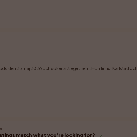
dd den 28 maj 2026 och söker sitt eget hem. Hon finns i Karlstad och 
m
istings match what you're looking for?