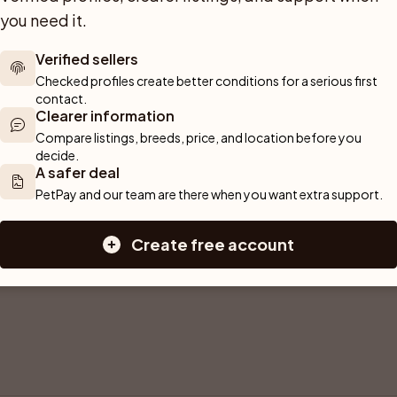
you need it.
Verified sellers
Checked profiles create better conditions for a serious first 
contact.
Clearer information
Compare listings, breeds, price, and location before you 
decide.
A safer deal
PetPay and our team are there when you want extra support.
Create free account
inns tillgänglig i Örby och är leveransklar från 17 juni. En trevlig lit