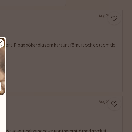
1 Aug 2026
ament. Pigge söker dig som har sunt förnuft och gott om tid 
1 Aug 2026
den 15 augusti. Valparna växer upp i hemmiljö med mycket 