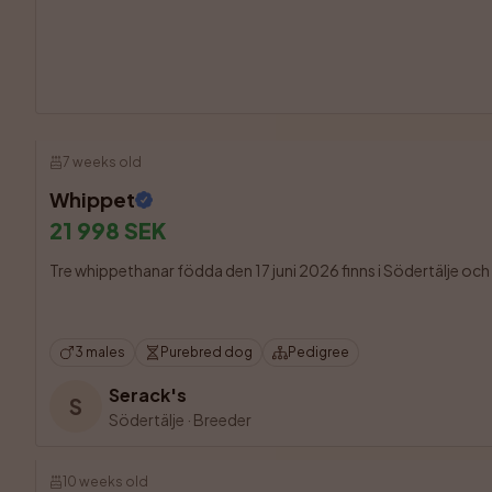
7 weeks old
Whippet
21 998 SEK
Tre whippethanar födda den 17 juni 2026 finns i Södertälje och ka
3 males
Purebred dog
Pedigree
Serack's
S
Södertälje
·
Breeder
10 weeks old