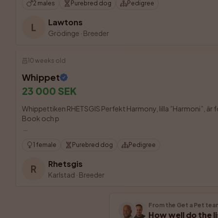
2 males
Purebred dog
Pedigree
Lawtons
L
Grödinge
·
Breeder
10 weeks old
Whippet
23 000 SEK
Whippettiken RHETSGIS Perfekt Harmony, lilla ”Harmoni”, är fö
Book och p

1 female
Purebred dog
Pedigree
Rhetsgis
R
Karlstad
·
Breeder
From the Get a Pet tea
How well do the l