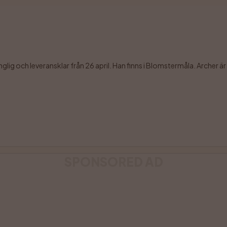
ig och leveransklar från 26 april. Han finns i Blomstermåla. Archer är
SPONSORED AD