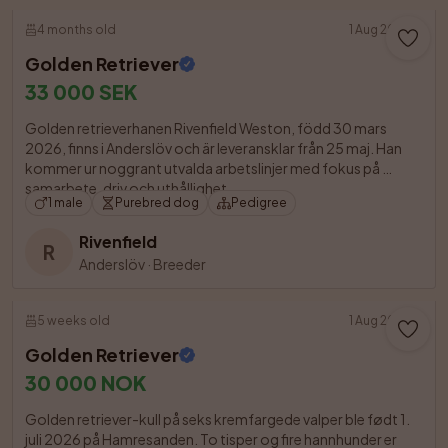
4 months old
1 Aug 2026
Golden Retriever
33 000 SEK
Golden retrieverhanen Rivenfield Weston, född 30 mars 
2026, finns i Anderslöv och är leveransklar från 25 maj. Han 
kommer ur noggrant utvalda arbetslinjer med fokus på 
samarbete, driv och uthållighet

1 male
Purebred dog
Pedigree
Rivenfield
R
Anderslöv
·
Breeder
5 weeks old
1 Aug 2026
Golden Retriever
30 000 NOK
Golden retriever-kull på seks kremfargede valper ble født 1. 
juli 2026 på Hamresanden. To tisper og fire hannhunder er 