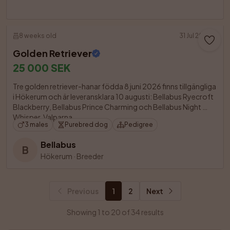
8 weeks old
31 Jul 2026
Golden Retriever
25 000 SEK
Tre golden retriever-hanar födda 8 juni 2026 finns tillgängliga 
i Hökerum och är leveransklara 10 augusti: Bellabus Ryecroft 
Blackberry, Bellabus Prince Charming och Bellabus Night 
Whisper. Valparna 

3 males
Purebred dog
Pedigree
Bellabus
B
Hökerum
·
Breeder
Previous
1
2
Next
Showing 1 to 20 of 34 results