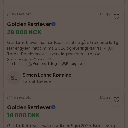
11 weeks old
1 Aug 2026
Golden Retriever
28 000 NOK
Golden retriever-hannen Bear av Lohne gård Golden er ledig. 
Han er gyllen, født 19. mai 2026 og leveringsklar fra 14. juli i 
Tørdal. Foreldrene er Haverstingsnaarets Hulda og 
Setregoldens Charles Dar

1 male
Purebred dog
Pedigree
Simen Lohne Rønning
SL
Tørdal
·
Breeder
4 weeks old
1 Aug 2026
Golden Retriever
18 000 DKK
Golden Retriever-hvalpe født den 5. juli 2026 i Bindslev og 