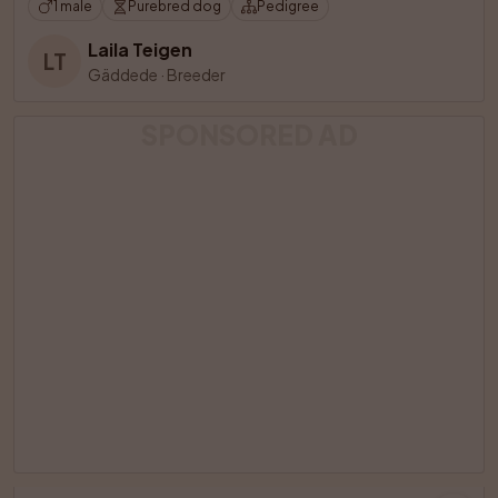
1 male
Purebred dog
Pedigree
Laila Teigen
LT
Gäddede
·
Breeder
SPONSORED AD