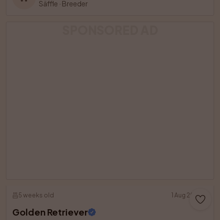
Säffle
·
Breeder
SPONSORED AD
5 weeks old
1 Aug 2026
Golden Retriever