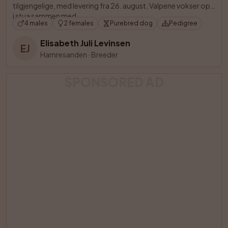
tilgjengelige, med levering fra 26. august. Valpene vokser opp 
i stua sammen med

4 males
2 females
Purebred dog
Pedigree
Elisabeth Juli Levinsen
EJ
Hamresanden
·
Breeder
SPONSORED AD