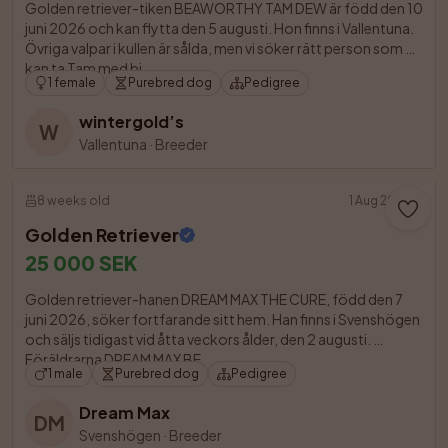
Golden retriever-tiken BEAWORTHY TAM DEW är född den 10 
juni 2026 och kan flytta den 5 augusti. Hon finns i Vallentuna. 
Övriga valpar i kullen är sålda, men vi söker rätt person som 
kan ta Tam med bi

1 female
Purebred dog
Pedigree
wintergold’s
W
Vallentuna
·
Breeder
8 weeks old
1 Aug 2026
Golden Retriever
25 000 SEK
Golden retriever-hanen DREAM MAX THE CURE, född den 7 
juni 2026, söker fortfarande sitt hem. Han finns i Svenshögen 
och säljs tidigast vid åtta veckors ålder, den 2 augusti. 
Föräldrarna DREAM MAX BE 

1 male
Purebred dog
Pedigree
Dream Max
DM
Svenshögen
·
Breeder