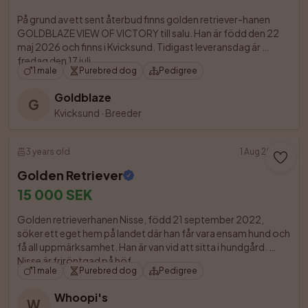
På grund av ett sent återbud finns golden retriever-hanen 
GOLDBLAZE VIEW OF VICTORY till salu. Han är född den 22 
maj 2026 och finns i Kvicksund. Tidigast leveransdag är 
fredag den 17 juli.

1 male
Purebred dog
Pedigree
Goldblaze
G
Kvicksund
·
Breeder
3 years old
1 Aug 2026
Golden Retriever
15 000 SEK
Golden retrieverhanen Nisse, född 21 september 2022, 
söker ett eget hem på landet där han får vara ensam hund och 
få all uppmärksamhet. Han är van vid att sitta i hundgård. 
Nisse är friröntgad på höf

1 male
Purebred dog
Pedigree
Whoopi's
W