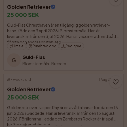
Golden Retriever
25 000 SEK
Guld-Fias Chresthaven är en tillgänglig golden retriever-
hane, född den 3 april 2026 i Blomstermåla. Han är 
leveransklar från den 3 juli 2026. Han är vaccinerad med både 
första och andra sprutan, reg

1 male
Purebred dog
Pedigree
Guld-Fias
G
Blomstermåla
·
Breeder
7 weeks old
1 Aug 2026
Golden Retriever
25 000 SEK
Golden retriever-valpen Ray är en av åtta hanar födda den 18 
juni 2026 i Gäddede. Han är leveransklar från den 13 augusti 
2026. Föräldrarna Hedda och Zamberos Rocket är fria på 
höfter och armbågar. V
