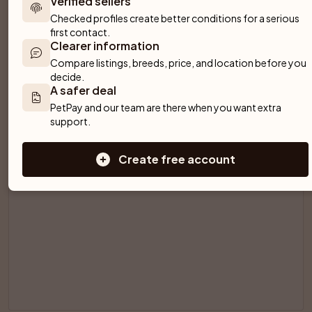
Verified sellers
och kommer 

Checked profiles create better conditions for a serious 
2 males
2 females
Purebred dog
Pedigree
first contact.
Rivenfield
Clearer information
R
Anderslöv
·
Breeder
Compare listings, breeds, price, and location before you 
decide.
A safer deal
SPONSORED AD
PetPay and our team are there when you want extra 
support.
Create free account