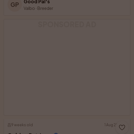
Good Pal's
GP
Valbo
·
Breeder
SPONSORED AD
9 weeks old
1 Aug 2026