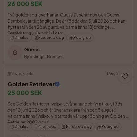
26 000 SEK
Två golden retrieverhanar, Guess Deschamps och Guess 
Dembele, är tillgängliga. De är födda den 3 juli 2026 och kan 
flytta från den 28 augusti. Valparna finns i Björklinge. 
Föräldrarna Julia och Håkan

2 males
Purebred dog
Pedigree
Guess
G
Björklinge
·
Breeder
8 weeks old
1 Aug 2026
Golden Retriever
25 000 SEK
Sex Golden Retriever-valpar, två hanar och fyra tikar, föds 
den 10 juni 2026 och är leveransklara från den 5 augusti. 
Valparna finns i Valbo. Vi startade vår uppfödning av Golden 
Retriever 2007 och f

2 males
4 females
Purebred dog
Pedigree