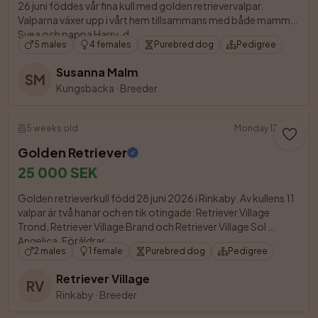
26 juni föddes vår fina kull med golden retrievervalpar. 
Valparna växer upp i vårt hem tillsammans med både mamma 
Svea och pappa Harry, d

5 males
4 females
Purebred dog
Pedigree
Susanna Malm
SM
Kungsbacka
·
Breeder
5 weeks old
Monday 12:06
Golden Retriever
25 000 SEK
Golden retrieverkull född 28 juni 2026 i Rinkaby. Av kullens 11 
valpar är två hanar och en tik otingade: Retriever Village 
Trond, Retriever Village Brand och Retriever Village Sol 
Angelica. Föräldrar

2 males
1 female
Purebred dog
Pedigree
Retriever Village
RV
Rinkaby
·
Breeder