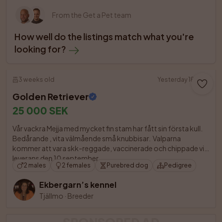
From the Get a Pet team
How well do the listings match what you're 
looking for?
3 weeks old
Yesterday 18:55
Golden Retriever
25 000 SEK
Vår vackra Mejja med mycket fin stam har fått sin första kull. 
Bedårande , vita välmående små knubbisar.  Valparna 
kommer att vara skk-reggade, vaccinerade och chippade vid 
leverans den 10 september. 

2 males
2 females
Purebred dog
Pedigree
Ekbergarn’s kennel
Tjällmo
·
Breeder