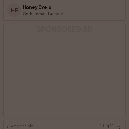
Honey Eve's
HE
Östhammar
·
Breeder
SPONSORED AD
4 months old
1 Aug 2026