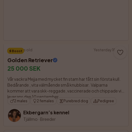
3 weeks old
Yesterday 18:55
Boost
Golden Retriever
25 000 SEK
Vår vackra Mejja med mycket fin stam har fått sin första kull. 
Bedårande , vita välmående små knubbisar.  Valparna 
kommer att vara skk-reggade, vaccinerade och chippade vid 
leverans den 10 september. 

2 males
2 females
Purebred dog
Pedigree
Ekbergarn’s kennel
Tjällmo
·
Breeder