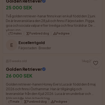
Golden Retriever
25 000 SEK
Två golden retriever-hanar finns kvar i en kull född den 2 juni. 
De är leveransklara den 28 juli och finns i Färjestaden. Pigga, 
goa och sociala valpar efter trevliga och fina föräldrar. De 
växer upp

2 males
Purebred dog
Pedigree
Excellentgold
E
Färjestaden
·
Breeder
13 weeks old
1 Aug 2026
Golden Retriever
26 000 SEK
Golden retriever-hanen Honey Eve's Luca är född den 8 maj 
2026 och finns i Östhammar. Han är tillgänglig och 
leveransklar från den 4 juli 2026. Luca är en underbar och 
följsam kille. Han är besiktiga

1 male
Purebred dog
Pedigree