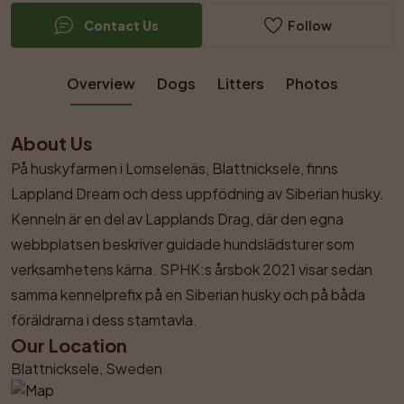
Contact Us
Follow
Overview
Dogs
Litters
Photos
About Us
På huskyfarmen i Lomselenäs, Blattnicksele, finns 
Lappland Dream och dess uppfödning av Siberian husky. 
Kenneln är en del av Lapplands Drag, där den egna 
webbplatsen beskriver guidade hundslädsturer som 
verksamhetens kärna. SPHK:s årsbok 2021 visar sedan 
samma kennelprefix på en Siberian husky och på båda 
föräldrarna i dess stamtavla.
Our Location
Blattnicksele, Sweden