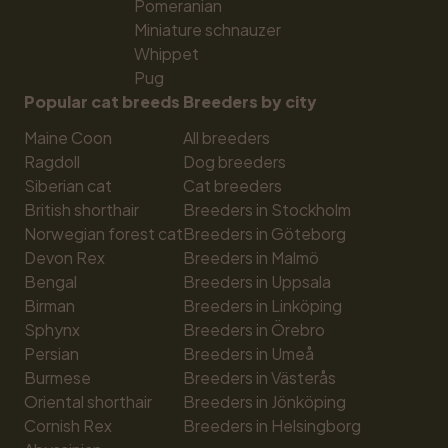
Pomeranian
Miniature schnauzer
Whippet
Pug
Popular cat breeds
Breeders by city
Maine Coon
All breeders
Ragdoll
Dog breeders
Siberian cat
Cat breeders
British shorthair
Breeders in Stockholm
Norwegian forest cat
Breeders in Göteborg
Devon Rex
Breeders in Malmö
Bengal
Breeders in Uppsala
Birman
Breeders in Linköping
Sphynx
Breeders in Örebro
Persian
Breeders in Umeå
Burmese
Breeders in Västerås
Oriental shorthair
Breeders in Jönköping
Cornish Rex
Breeders in Helsingborg