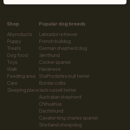
Shop
Popular dog breeds
All products
Labrador retriever
Puppy
French bulldog
Treats
German shepherd dog
Dog food
Jämthund
Toys
Cocker spaniel
Walk
Havanese
Feeding area
Staffordshire bull terrier
Care
Border collie
Sleeping place
Jack russell terrier
Australian shepherd
Chihuahua
Dachshund
Cavalier king charles spaniel
Shetland sheepdog