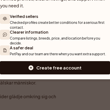
you need it.
Verified sellers
vår familj tillsammans med 
Checked profiles create better conditions for a serious first 
 trygga, nyfikna och vana vid 
contact.
Clearer information
Compare listings, breeds, price, and location before you 
decide.
A safer deal
PetPay and our team are there when you want extra support.
n detta vara den perfekta 
Create free account
 älskar människor.
