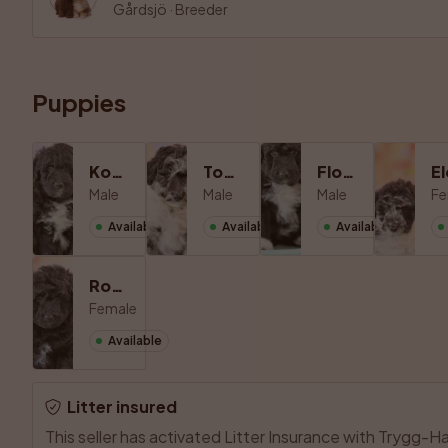
Gårdsjö
·
Breeder
Puppies
Kooby
Toody
Floofy
Male
Male
Male
Fe
Available
Available
Available
Roozy
Female
Available
Litter insured
This seller has activated Litter Insurance with Trygg-Han