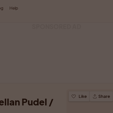
og
Help
SPONSORED AD
Like
Share
llan Pudel / 