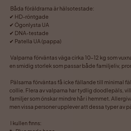
 Båda föräldrarna är hälsotestade:

✔ HD-röntgade

✔ Ögonlysta UA

✔ DNA-testade

✔ Patella UA (pappa)

 Valparna förväntas väga cirka 10–12 kg som vuxna och bli omkring 45 cm höga – 
en smidig storlek som passar både familjeliv, pro
 Pälsarna förväntas få icke fällande till minimal fällning jämfört med en renrasig 
collie. Flera av valparna har tydlig doodlepäls, v
familjer som önskar mindre hår i hemmet. Allergiv
men vissa personer upplever att dessa typer av pä
 I kullen finns:
