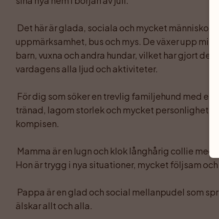
sina nya hem i början av juli.

 Det här är glada, sociala och mycket människokära valpar som älskar 
uppmärksamhet, bus och mys. De växer upp mitt i 
barn, vuxna och andra hundar, vilket har gjort dem
vardagens alla ljud och aktiviteter.

 För dig som söker en trevlig familjehund med ett vänligt lugnt temperament, lätt 
tränad, lagom storlek och mycket personlighet ka
kompisen.

 Mamma är en lugn och klok långhårig collie med ett fantastiskt temperament. 
Hon är trygg i nya situationer, mycket följsam och
 Pappa är en glad och social mellanpudel som sprider glädje omkring sig och 
älskar allt och alla.
