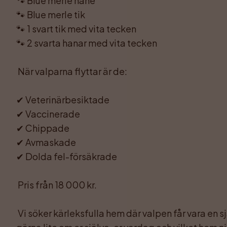
🐾 Blue merle hane

🐾 Blue merle tik

🐾 1 svart tik med vita tecken

🐾 2 svarta hanar med vita tecken

 När valparna flyttar är de:

✔ Veterinärbesiktade

✔ Vaccinerade

✔ Chippade

✔ Avmaskade

✔ Dolda fel-försäkrade

 Pris från 18 000 kr.

 Vi söker kärleksfulla hem där valpen får vara en självklar familjemedlem. Berätta 