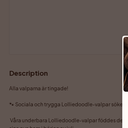
Description
Alla valparna är tingade!

🐾 Sociala och trygga Lolliedoodle-valpar söker si
 Våra underbara Lolliedoodle-valpar föddes den 7 maj och är redo att flytta till 