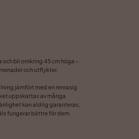
menader och utflykter.

ilket uppskattas av många 
änlighet kan aldrig garanteras, 
ls fungerar bättre för dem.
