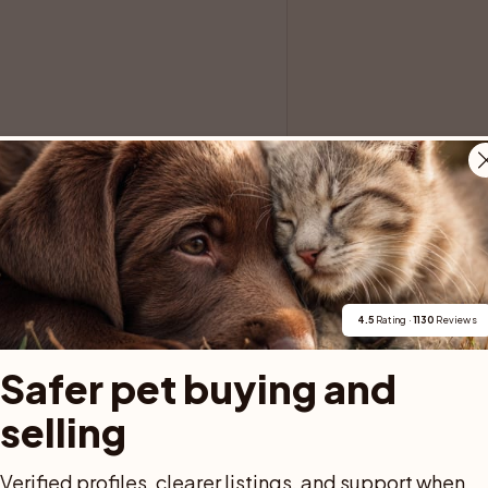
4.5
 Rating · 
1130
 Reviews
Safer pet buying and 
na egna familjer ❤️

selling
Verified profiles, clearer listings, and support when 