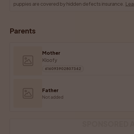
puppies are covered by hidden defects insurance.
Lea
Parents
Mother
Kloofy
616093902807342
Father
Not added
SPONSORED 