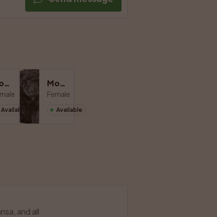
Eloody
Moony
male
Female
Available
Available
sa, and all 