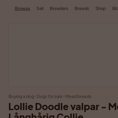
Browse
Sell
Breeders
Breeds
Shop
Bl
Buying a dog
Dogs for sale
Mixed breeds
Lollie Doodle valpar - Me
Långhårig Collie