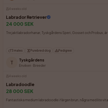
4 weeks old
Labrador Retriever
24 000 SEK
Tre jaktlabradorhanar, Tyskgårdens Speri, Gosset och Probus, är f
3 males
Purebred dog
Pedigree
Tyskgårdens
T
Enviken
·
Breeder
4 weeks old
Labradoodle
28 000 SEK
Fantastiska medium labradoodle i färgen brun, några med lite vita