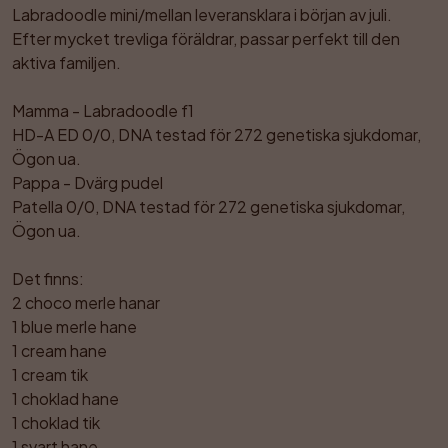
Labradoodle mini/mellan leveransklara i början av juli.

Efter mycket trevliga föräldrar, passar perfekt till den 
aktiva familjen.

Mamma - Labradoodle f1 

HD-A ED 0/0, DNA testad för 272 genetiska sjukdomar, 
Ögon ua.

Pappa - Dvärg pudel 

Patella 0/0, DNA testad för 272 genetiska sjukdomar, 
Ögon ua. 

Det finns:

2 choco merle hanar

1 blue merle hane

1 cream hane

1 cream tik

1 choklad hane

1 choklad tik

1 svart hane 
