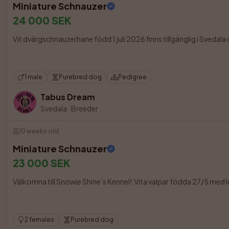
Miniature Schnauzer
24 000 SEK
Vit dvärgschnauzerhane född 1 juli 2026 finns tillgänglig i Sved
1 male
Purebred dog
Pedigree
Tabus Dream
Svedala
·
Breeder
10 weeks old
Miniature Schnauzer
23 000 SEK
Välkomna till Snowie Shine’s Kennel!  Vita valpar födda 27/5 med lev
2 females
Purebred dog