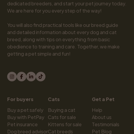
dedicated breeders, and start your pet journey today. 
We are here for you every step of the way!

You will also find practical tools like our breed guide 
and detailed information about every dog and cat 
breed, along with tips on everything from basic 
obedience to training and care. Together, we make 
getting a pet simple and fun!
For buyers
Cats
Get a Pet
Buy a pet safely
Buying a cat
Help
Buy with PetPay
Cats for sale
About us
Pet insurance
Kittens for sale
Testimonials
Dog breed advisor
Cat breeds
Pet Blog