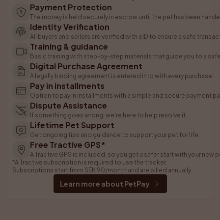
Payment Protection
The money is held securely in escrow until the pet has been hande
Identity Verification
All buyers and sellers are verified with eID to ensure a safe transac
Training & guidance
Basic training with step-by-step materials that guide you to a saf
Digital Purchase Agreement
A legally binding agreement is entered into with every purchase.
Pay in installments
Option to pay in installments with a simple and secure payment pa
Dispute Assistance
If something goes wrong, we're here to help resolve it.
Lifetime Pet Support
Get ongoing tips and guidance to support your pet for life.
Free Tractive GPS*
A Tractive GPS is included, so you get a safer start with your new p
*A Tractive subscription is required to use the tracker. 
Subscriptions start from SEK 90/month and are billed annually.
Learn more about PetPay