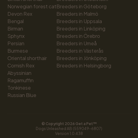
Norwegian forest cat
Breeders in Göteborg
Devon Rex
Breeders in Malmö
Bengal
Breeders in Uppsala
Birman
Breeders in Linköping
Sphynx
Breeders in Örebro
Persian
Breeders in Umeå
Burmese
Breeders in Västerås
Oriental shorthair
Breeders in Jönköping
Cornish Rex
Breeders in Helsingborg
Abyssinian
Ragamuffin
Tonkinese
Russian Blue
© Copyright 
2026
 Get a Pet™
Dogs Unleashed AB (559049-6807)
Version 
1.0.438