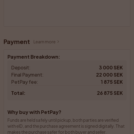
Payment
Learn more
Payment Breakdown
:
Deposit
:
3 000 SEK
Final Payment
:
22 000 SEK
PetPay fee
:
1 875 SEK
Total
:
26 875 SEK
Why buy with PetPay?
Funds are held safely until pickup, both parties are verified 
with eID, and the purchase agreement is signed digitally. That 
makes the purchase safer for both buyer and seller.