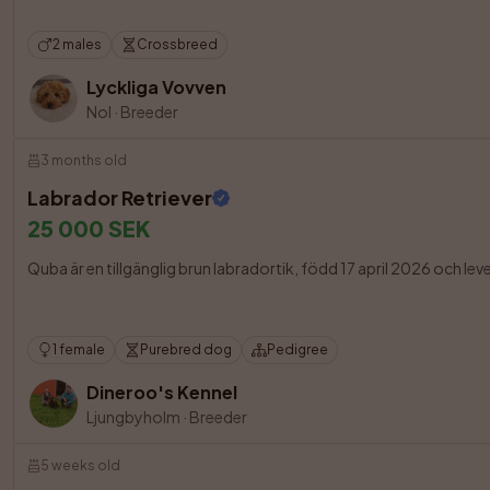
2 males
Crossbreed
Lyckliga Vovven
Nol
·
Breeder
3 months old
Labrador Retriever
25 000 SEK
Quba är en tillgänglig brun labradortik, född 17 april 2026 och le
1 female
Purebred dog
Pedigree
Dineroo's Kennel
Ljungbyholm
·
Breeder
5 weeks old