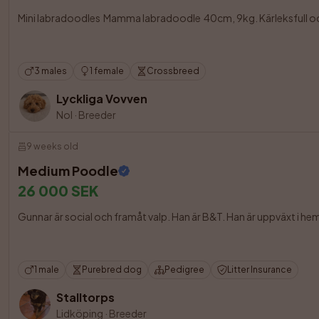
Mini labradoodles  Mamma labradoodle  40cm, 9kg. Kärleksfull oc
3 males
1 female
Crossbreed
Lyckliga Vovven
Nol
·
Breeder
9 weeks old
Medium Poodle
26 000 SEK
Gunnar är social och framåt valp. Han är B&T. Han är uppväxt i hem
1 male
Purebred dog
Pedigree
Litter Insurance
Stalltorps
Lidköping
·
Breeder