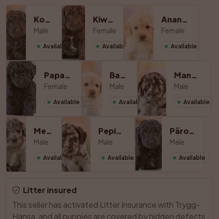
Kokos
Kiwi Tingad
Ananas Tingad
Male
Female
Female
Available
Available
Available
Papaya Tingad
Banan
Mango Tingad
Female
Male
Male
Available
Available
Available
Melon
Pepino Tingad
Päron Tingad
Male
Male
Male
Available
Available
Available
Litter insured
This seller has activated Litter Insurance with Trygg-
Hansa, and all puppies are covered by hidden defects 