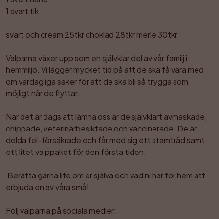
1 svart tik

svart och cream 25tkr choklad 28tkr merle 30tkr

Valparna växer upp som en självklar del av vår familj i 
hemmiljö. Vi lägger mycket tid på att de ska få vara med 
om vardagliga saker för att de ska bli så trygga som 
möjligt när de flyttar.

När det är dags att lämna oss är de självklart avmaskade, 
chippade, veterinärbesiktade och vaccinerade. De är 
dolda fel-försäkrade och får med sig ett stamträd samt 
ett litet valppaket för den första tiden. 

 Berätta gärna lite om er själva och vad ni har för hem att 
erbjuda en av våra små!

Följ valparna på sociala medier:
