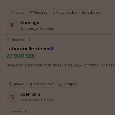
4 males
4 females
Purebred dog
Pedigree
Körninge
K
Tystberga
·
Breeder
4 months old
Labrador Retriever
27 000 SEK
Neva är en labradortik född den 13 mars 2026 och finns i Fellings
1 female
Purebred dog
Pedigree
Scenick’s
S
Fellingsbro
·
Breeder
5 weeks old