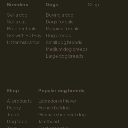
Breeders
Dogs
Shop
Sell a dog
Buying a dog
Sell a cat
Dogs for sale
Breeder tools
Puppies for sale
Sell with PetPay
Dog breeds
Litter insurance
Small dog breeds
Medium dog breeds
Large dog breeds
Shop
Popular dog breeds
All products
Labrador retriever
Puppy
French bulldog
Treats
German shepherd dog
Dog food
Jämthund