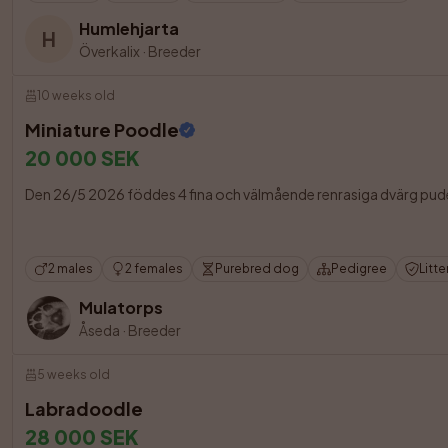
Humlehjarta
H
Överkalix
·
Breeder
10 weeks old
Miniature Poodle
20 000 SEK
Den 26/5 2026 föddes 4 fina och välmående renrasiga dvärg pudel 
2 males
2 females
Purebred dog
Pedigree
Litte
Mulatorps
Åseda
·
Breeder
5 weeks old
Labradoodle
28 000 SEK