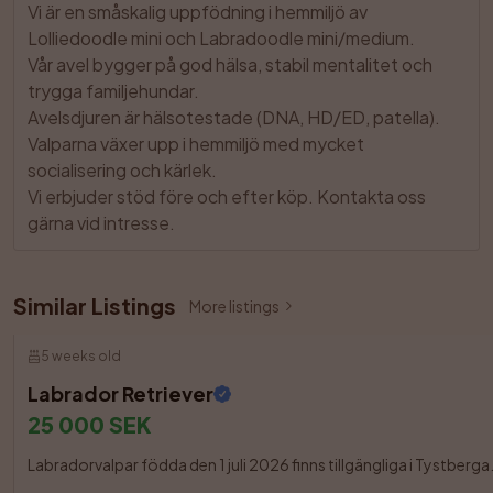
Vi är en småskalig uppfödning i hemmiljö av 
Lolliedoodle mini och Labradoodle mini/medium.

Vår avel bygger på god hälsa, stabil mentalitet och 
trygga familjehundar.

Avelsdjuren är hälsotestade (DNA, HD/ED, patella).

Valparna växer upp i hemmiljö med mycket 
socialisering och kärlek.

Vi erbjuder stöd före och efter köp. Kontakta oss 
gärna vid intresse.
Similar Listings
More listings
5 weeks old
Labrador Retriever
25 000 SEK
Labradorvalpar födda den 1 juli 2026 finns tillgängliga i Tystberga.