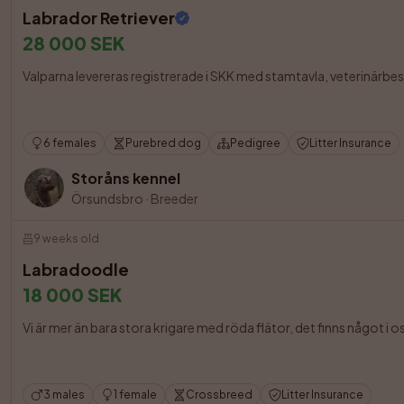
Labrador Retriever
28 000 SEK
Valparna levereras registrerade i SKK med stamtavla, veterinärb
6 females
Purebred dog
Pedigree
Litter Insurance
Storåns kennel
Örsundsbro
·
Breeder
9 weeks old
Labradoodle
18 000 SEK
Vi är mer än bara stora krigare med röda flätor, det finns något i os
3 males
1 female
Crossbreed
Litter Insurance