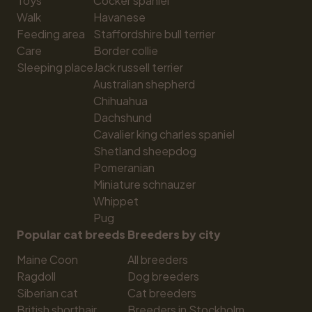
Toys
Cocker spaniel
Walk
Havanese
Feeding area
Staffordshire bull terrier
Care
Border collie
Sleeping place
Jack russell terrier
Australian shepherd
Chihuahua
Dachshund
Cavalier king charles spaniel
Shetland sheepdog
Pomeranian
Miniature schnauzer
Whippet
Pug
Popular cat breeds
Breeders by city
Maine Coon
All breeders
Ragdoll
Dog breeders
Siberian cat
Cat breeders
British shorthair
Breeders in Stockholm