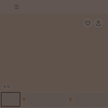
1
/
15
AD
AD