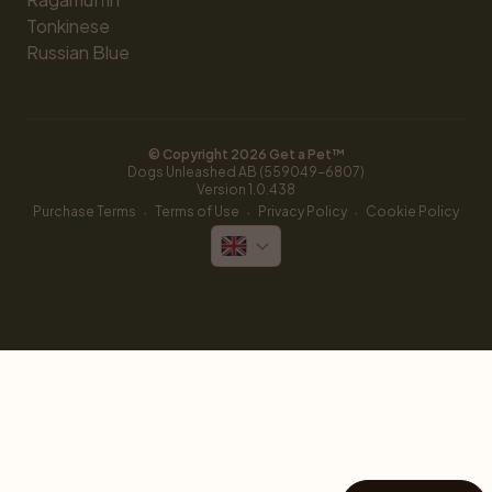
Tonkinese
Russian Blue
© Copyright 
2026
 Get a Pet™
Dogs Unleashed AB (559049-6807)
Version 
1.0.438
·
·
·
Purchase Terms
Terms of Use
Privacy Policy
Cookie Policy