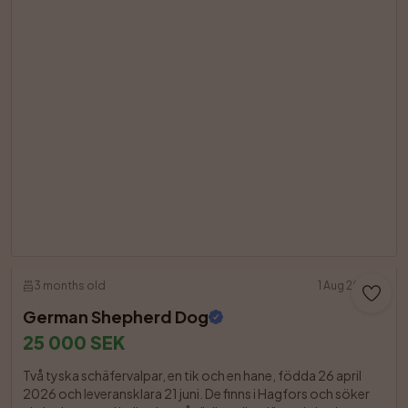
3 months old
1 Aug 2026
German Shepherd Dog
25 000 SEK
Två tyska schäfervalpar, en tik och en hane, födda 26 april 
2026 och leveransklara 21 juni. De finns i Hagfors och söker 