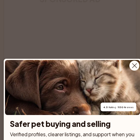
8 weeks old
23 Jul 2026
4.5
 Rating · 
1130
 Reviews
German Shepherd Dog
Safer pet buying and selling
20 000 SEK
Verified profiles, clearer listings, and support when you 
Prisca är en social, pigg och nyfiken schäfertik, född den 10 