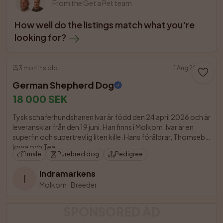
From the Get a Pet team
How well do the listings match what you're 
looking for?
3 months old
1 Aug 2026
German Shepherd Dog
18 000 SEK
Tysk schäferhundshanen Ivar är född den 24 april 2026 och är 
leveransklar från den 19 juni. Han finns i Molkom. Ivar är en 
superfin och supertrevlig liten kille. Hans föräldrar, Thomsebo 
Iowa och Tea

1 male
Purebred dog
Pedigree
Indramarkens
I
Molkom
·
Breeder
SPONSORED AD