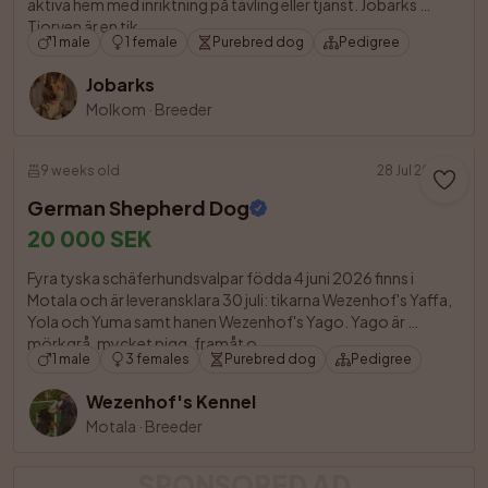
aktiva hem med inriktning på tävling eller tjänst. Jobarks 
Tjorven är en tik. 

1 male
1 female
Purebred dog
Pedigree
Jobarks
Molkom
·
Breeder
9 weeks old
28 Jul 2026
German Shepherd Dog
20 000 SEK
Fyra tyska schäferhundsvalpar födda 4 juni 2026 finns i 
Motala och är leveransklara 30 juli: tikarna Wezenhof's Yaffa, 
Yola och Yuma samt hanen Wezenhof's Yago. Yago är 
mörkgrå, mycket pigg, framåt o

1 male
3 females
Purebred dog
Pedigree
Wezenhof's Kennel
Motala
·
Breeder
SPONSORED AD