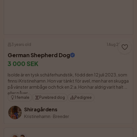
3 years old
1 Aug 2026
German Shepherd Dog
3 000 SEK
Isolde är en tysk schäferhundstik, född den 12 juli 2023, som 
finns i Kristinehamn. Hon var tänkt för avel, men har en skugga 
på vänster armbåge och fick en 2:a. Hon har aldrig varit halt 
eller påver

1 female
Purebred dog
Pedigree
Shiragårdens
Kristinehamn
·
Breeder