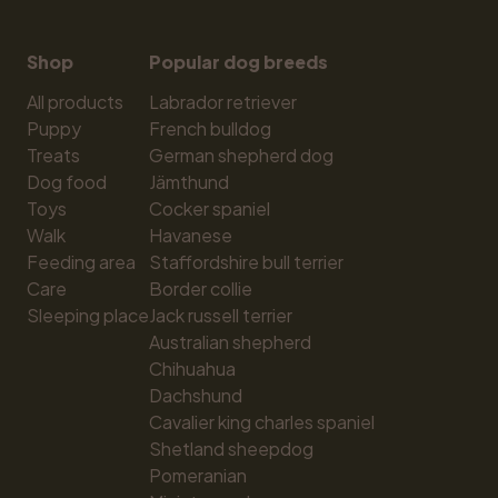
Shop
Popular dog breeds
All products
Labrador retriever
Puppy
French bulldog
Treats
German shepherd dog
Dog food
Jämthund
Toys
Cocker spaniel
Walk
Havanese
Feeding area
Staffordshire bull terrier
Care
Border collie
Sleeping place
Jack russell terrier
Australian shepherd
Chihuahua
Dachshund
Cavalier king charles spaniel
Shetland sheepdog
Pomeranian