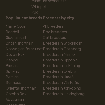
Miniature schnauzer
Whippet
Pug
Popular cat breeds
Breeders by city
Maine Coon
All breeders
Ragdoll
Dog breeders
Siberian cat
Cat breeders
British shorthair
Breeders in Stockholm
Norwegian forest cat
Breeders in Göteborg
Devon Rex
Breeders in Malmö
Bengal
Breeders in Uppsala
Birman
Breeders in Linköping
Sphynx
Breeders in Örebro
Persian
Breeders in Umeå
Burmese
Breeders in Västerås
Oriental shorthair
Breeders in Jönköping
Cornish Rex
Breeders in Helsingborg
Abyssinian
Ragamuffin