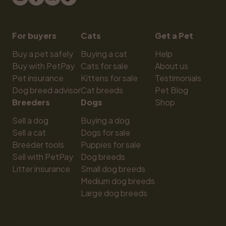
For buyers
Cats
Get a Pet
Buy a pet safely
Buying a cat
Help
Buy with PetPay
Cats for sale
About us
Pet insurance
Kittens for sale
Testimonials
Dog breed advisor
Cat breeds
Pet Blog
Breeders
Dogs
Shop
Sell a dog
Buying a dog
Sell a cat
Dogs for sale
Breeder tools
Puppies for sale
Sell with PetPay
Dog breeds
Litter insurance
Small dog breeds
Medium dog breeds
Large dog breeds