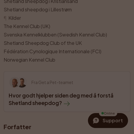
Shetland sheepdog i Kristiansand
Shetland sheepdog i Lillestrøm
¶
Kilder
The Kennel Club (UK)
Svenska Kennelklubben (Swedish Kennel Club)
Shetland Sheepdog Club of the UK
Fédération Cynologique Internationale (FCI)
Norwegian Kennel Club
Fra Get a Pet-teamet
Hvor godt hjelper siden deg med å forstå 
Shetland sheepdog?
Online
Support
Forfatter