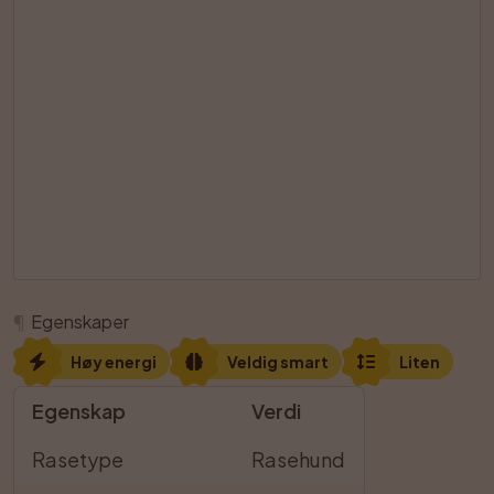
¶
Egenskaper
Høy energi
Veldig smart
Liten
Egenskap
Verdi
Rasetype
Rasehund