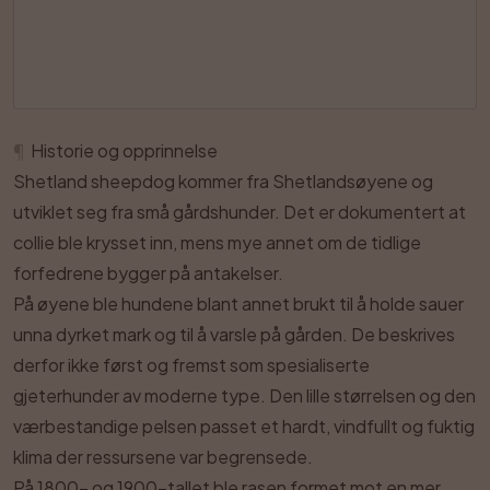
¶
Historie og opprinnelse
Shetland sheepdog kommer fra Shetlandsøyene og
utviklet seg fra små gårdshunder. Det er dokumentert at
collie ble krysset inn, mens mye annet om de tidlige
forfedrene bygger på antakelser.
På øyene ble hundene blant annet brukt til å holde sauer
unna dyrket mark og til å varsle på gården. De beskrives
derfor ikke først og fremst som spesialiserte
gjeterhunder av moderne type. Den lille størrelsen og den
værbestandige pelsen passet et hardt, vindfullt og fuktig
klima der ressursene var begrensede.
På 1800- og 1900-tallet ble rasen formet mot en mer