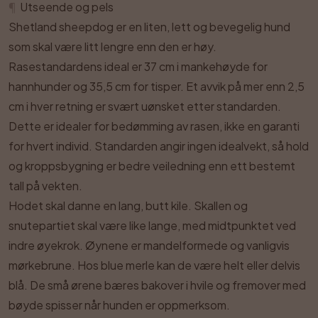
¶
Utseende og pels
Shetland sheepdog er en liten, lett og bevegelig hund
som skal være litt lengre enn den er høy.
Rasestandardens ideal er 37 cm i mankehøyde for
hannhunder og 35,5 cm for tisper. Et avvik på mer enn 2,5
cm i hver retning er svært uønsket etter standarden.
Dette er idealer for bedømming av rasen, ikke en garanti
for hvert individ. Standarden angir ingen idealvekt, så hold
og kroppsbygning er bedre veiledning enn ett bestemt
tall på vekten.
Hodet skal danne en lang, butt kile. Skallen og
snutepartiet skal være like lange, med midtpunktet ved
indre øyekrok. Øynene er mandelformede og vanligvis
mørkebrune. Hos blue merle kan de være helt eller delvis
blå. De små ørene bæres bakover i hvile og fremover med
bøyde spisser når hunden er oppmerksom.