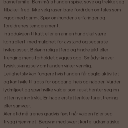
barnefamilie. Barn må la hunden spise, sove og trekke seg
tilbake i fred. Ikke velg rasen bare fordi den omtales som
«god med barn». Spør om hundens erfaringer og
foreldrenes temperament.
Introduksjon til katt eller en annen hund skal være
kontrollert, med mulighet for avstand og separate
hvileplasser. Belønn rolig atferd og hindre jakt eller
trenging mens forholdet bygges opp. Smådyr krever
fysisk sikring selv om hunden virker vennlig.
Leilighetsliv kan fungere hvis hunden får daglig aktivitet
og kan hvile til tross for oppgang, heis og naboer. Vurder
lydmiljøet og spør hvilke valper som raskt henter seg inn
etter nye inntrykk. En hage erstatter ikke turer, trening
eller samvær.
Alenetid må trenes gradvis først når valpen føler seg
trygg i hjemmet. Begynn med svært korte, udramatiske