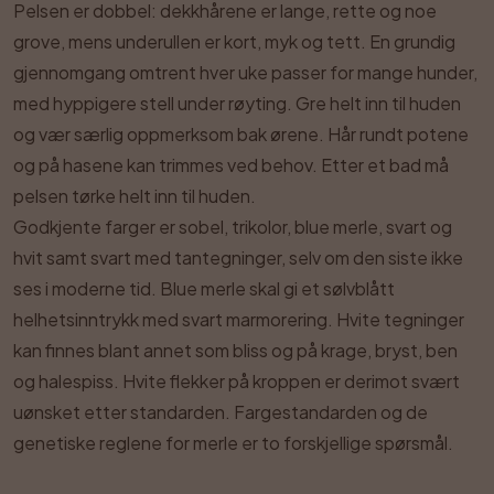
Pelsen er dobbel: dekkhårene er lange, rette og noe
grove, mens underullen er kort, myk og tett. En grundig
gjennomgang omtrent hver uke passer for mange hunder,
med hyppigere stell under røyting. Gre helt inn til huden
og vær særlig oppmerksom bak ørene. Hår rundt potene
og på hasene kan trimmes ved behov. Etter et bad må
pelsen tørke helt inn til huden.
Godkjente farger er sobel, trikolor, blue merle, svart og
hvit samt svart med tantegninger, selv om den siste ikke
ses i moderne tid. Blue merle skal gi et sølvblått
helhetsinntrykk med svart marmorering. Hvite tegninger
kan finnes blant annet som bliss og på krage, bryst, ben
og halespiss. Hvite flekker på kroppen er derimot svært
uønsket etter standarden. Fargestandarden og de
genetiske reglene for merle er to forskjellige spørsmål.