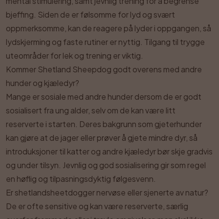
mental stimulering, samt jevnlig trening for å begrense
bjeffing. Siden de er følsomme for lyd og svært
oppmerksomme, kan de reagere på lyder i oppgangen, så
lydskjerming og faste rutiner er nyttig. Tilgang til trygge
uteområder for lek og trening er viktig.
Kommer Shetland Sheepdog godt overens med andre
hunder og kjæledyr?
Mange er sosiale med andre hunder dersom de er godt
sosialisert fra ung alder, selv om de kan være litt
reserverte i starten. Deres bakgrunn som gjeterhunder
kan gjøre at de jager eller prøver å gjete mindre dyr, så
introduksjoner til katter og andre kjæledyr bør skje gradvis
og under tilsyn. Jevnlig og god sosialisering gir som regel
en høflig og tilpasningsdyktig følgesvenn.
Er shetlandsheetdogger nervøse eller sjenerte av natur?
De er ofte sensitive og kan være reserverte, særlig