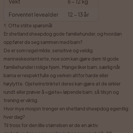
Vekt
6 – 12 kg
Forventet levealder
12 – 13 år
¶
Ofte stilte spørsmål
Er shetland sheepdog gode familiehunder, og hvordan
oppfører de seg sammen med barn?
De er som regel milde, sensitive og veldig
menneskeorienterte, noe som kan gjøre dem til gode
familiehunder i rolige hjem. Mange liker barn, særlig når
barna er respektfulle og verken altfor harde eller
høylytte. Gjeterinstinktet deres kan gjøre at de sirkler
rundt eller prøver å «gjete» løpende barn, så tilsyn og
trening er viktig.
Hvor mye mosjon trenger en shetland sheepdog egentlig
hver dag?
Til tross for den lille størrelsen er de en aktiv