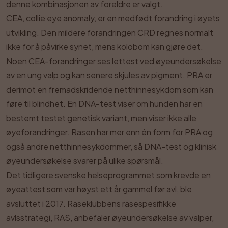
denne kombinasjonen av foreldre er valgt.
CEA, collie eye anomaly, er en medfødt forandring i øyets
utvikling. Den mildere forandringen CRD regnes normalt
ikke for å påvirke synet, mens kolobom kan gjøre det.
Noen CEA-forandringer ses lettest ved øyeundersøkelse
av en ung valp og kan senere skjules av pigment. PRA er
derimot en fremadskridende netthinnesykdom som kan
føre til blindhet. En DNA-test viser om hunden har en
bestemt testet genetisk variant, men viser ikke alle
øyeforandringer. Rasen har mer enn én form for PRA og
også andre netthinnesykdommer, så DNA-test og klinisk
øyeundersøkelse svarer på ulike spørsmål.
Det tidligere svenske helseprogrammet som krevde en
øyeattest som var høyst ett år gammel før avl, ble
avsluttet i 2017. Raseklubbens rasespesifikke
avlsstrategi, RAS, anbefaler øyeundersøkelse av valper,