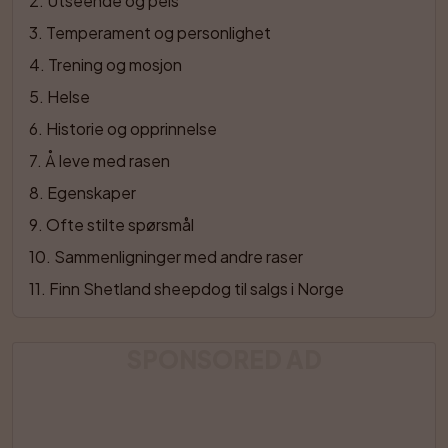
2
. 
Utseende og pels
3
. 
Temperament og personlighet
4
. 
Trening og mosjon
5
. 
Helse
6
. 
Historie og opprinnelse
7
. 
Å leve med rasen
8
. 
Egenskaper
9
. 
Ofte stilte spørsmål
10
. 
Sammenligninger med andre raser
11
. 
Finn Shetland sheepdog til salgs i Norge
SPONSORED AD