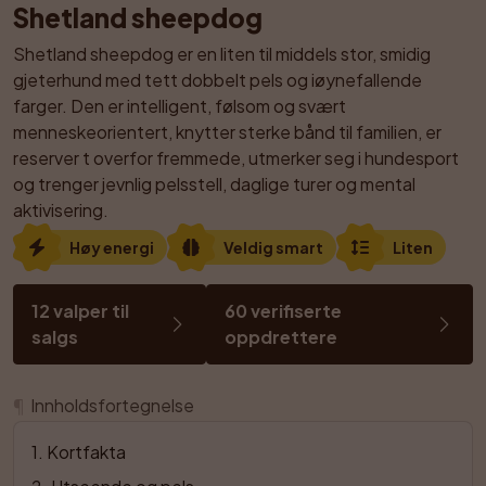
Shetland sheepdog
Shetland sheepdog er en liten til middels stor, smidig 
gjeterhund med tett dobbelt pels og iøynefallende 
farger. Den er intelligent, følsom og svært 
menneskeorientert, knytter sterke bånd til familien, er 
reserver t overfor fremmede, utmerker seg i hundesport 
og trenger jevnlig pelsstell, daglige turer og mental 
aktivisering.
Høy energi
Veldig smart
Liten
12 valper til 
60 verifiserte 
salgs
oppdrettere
¶
Innholdsfortegnelse
1
. 
Kortfakta