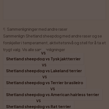
¶
Sammenligninger med andre raser
Sammenlign Shetland sheepdog med andre raser og se
forskjeller i temperament, aktivitetsnivå og stell for å ta et
trygt valg.
Vis alle sammenligninger
VS
Shetland sheepdog
 vs 
Tysk jaktterrier
VS
Shetland sheepdog
 vs 
Lakeland terrier
VS
Shetland sheepdog
 vs 
Terrier brasileiro
VS
Shetland sheepdog
 vs 
American hairless terrier
VS
Shetland sheepdog
 vs 
Rat terrier