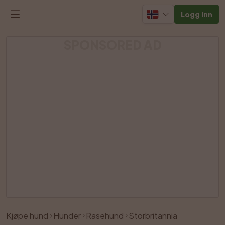
Logg inn
SPONSORED AD
Kjøpe hund
Hunder
Rasehund
Storbritannia
Lik
Del