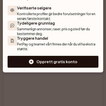
Blue merle er en godkjent farge, men to hunder som
Verifiserte selgere
bærer merleanlegg, skal ikke pares. Dobling av anlegget
Kontrollerte profiler gir bedre forutsetninger for en 
medfører risiko for alvorlige defekter, blant annet i syn og
seriøs første kontakt.
hørsel. Svenska Kennelklubben har registreringsforbud
Tydeligere grunnlag
for avkom etter to merlefargede sheltier og egne regler
Sammenlign annonser, raser, pris og sted før du 
bestemmer deg.
for skjult merle hos sobelfarget avkom.
Tryggere handel
PetPay og teamet vårt finnes der når du vil ha ekstra 
støtte.
SPONSORED AD
Opprett gratis konto