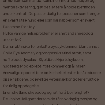
en «stille»-kommando, kombinert med nok mosjon og
mental aktivisering, gjør det lettere å holde bjeffingen
under kontroll. De passer dårlig for personer som trenger
en svært stille hund eller som har naboer som er svært
følsomme for støy.
Hvilke vanlige helseproblemer er shetland sheepdog
utsatt for?
De har økt risiko for enkelte øyesykdommer, blant annet
Collie Eye Anomaly og progressiv retinal atrofi, samt
hofteleddsdysplasi. Skjoldbruskkjertelsykdom,
hudallergier og epilepsi forekommer også i rasen.
Ansvarlige oppdrettere bruker helsetester for å redusere
disse risikoene, og jevnlige veterinærkontroller er viktige
for tidlig oppdagelse.
Er en shetland sheepdog egnet for å bo i leilighet?
De kan bo i leilighet dersom de får nok daglig mosjon og