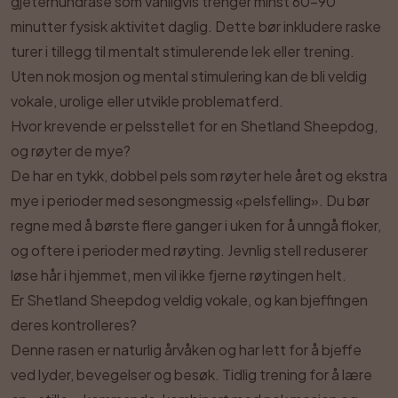
gjeterhundrase som vanligvis trenger minst 60–90
minutter fysisk aktivitet daglig. Dette bør inkludere raske
turer i tillegg til mentalt stimulerende lek eller trening.
Uten nok mosjon og mental stimulering kan de bli veldig
vokale, urolige eller utvikle problematferd.
Hvor krevende er pelsstellet for en Shetland Sheepdog,
og røyter de mye?
De har en tykk, dobbel pels som røyter hele året og ekstra
mye i perioder med sesongmessig «pelsfelling». Du bør
regne med å børste flere ganger i uken for å unngå floker,
og oftere i perioder med røyting. Jevnlig stell reduserer
løse hår i hjemmet, men vil ikke fjerne røytingen helt.
Er Shetland Sheepdog veldig vokale, og kan bjeffingen
deres kontrolleres?
Denne rasen er naturlig årvåken og har lett for å bjeffe
ved lyder, bevegelser og besøk. Tidlig trening for å lære