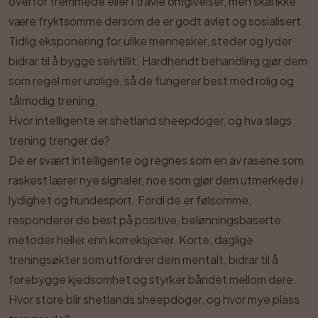
overfor fremmede eller i travle omgivelser, men skal ikke
være fryktsomme dersom de er godt avlet og sosialisert.
Tidlig eksponering for ulike mennesker, steder og lyder
bidrar til å bygge selvtillit. Hardhendt behandling gjør dem
som regel mer urolige, så de fungerer best med rolig og
tålmodig trening.
Hvor intelligente er shetland sheepdoger, og hva slags
trening trenger de?
De er svært intelligente og regnes som en av rasene som
raskest lærer nye signaler, noe som gjør dem utmerkede i
lydighet og hundesport. Fordi de er følsomme,
responderer de best på positive, belønningsbaserte
metoder heller enn korreksjoner. Korte, daglige
treningsøkter som utfordrer dem mentalt, bidrar til å
forebygge kjedsomhet og styrker båndet mellom dere.
Hvor store blir shetlands sheepdoger, og hvor mye plass