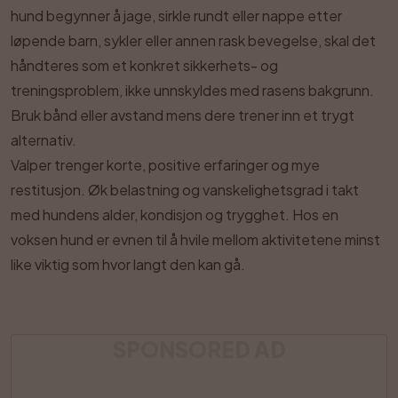
hund begynner å jage, sirkle rundt eller nappe etter
løpende barn, sykler eller annen rask bevegelse, skal det
håndteres som et konkret sikkerhets- og
treningsproblem, ikke unnskyldes med rasens bakgrunn.
Bruk bånd eller avstand mens dere trener inn et trygt
alternativ.
Valper trenger korte, positive erfaringer og mye
restitusjon. Øk belastning og vanskelighetsgrad i takt
med hundens alder, kondisjon og trygghet. Hos en
voksen hund er evnen til å hvile mellom aktivitetene minst
like viktig som hvor langt den kan gå.
SPONSORED AD