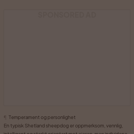
SPONSORED AD
¶
Temperament og personlighet
En typisk Shetland sheepdog er oppmerksom, vennlig,
intelligent og sterkt orientert mot eieren, men individene