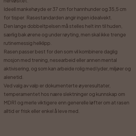
nervøsitet.
Ideell mankehøyde er 37 cm for hannhunder og 35,5 cm
for tisper. Rasestandarden angir ingen idealvekt.
Den lange dobbeltpelsen må stelles helt inn til huden,
særlig bak ørene og under røyting, men skal ikke trenge
rutinemessig helklipp.
Rasen passer best for den som vil kombinere daglig
mosjon med trening, nesearbeid eller annen mental
aktivisering, og som kan arbeide rolig med lyder, miljøer og
alenetid.
Ved valg av valp er dokumenterte øyeresultater,
temperamentet hos nære slektninger og kunnskap om
MDR1 og merle viktigere enn generelle løfter om at rasen
alltid er frisk eller enkel å leve med.