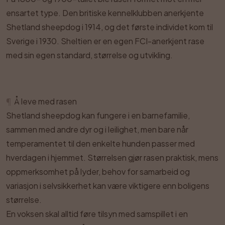
ensartet type. Den britiske kennelklubben anerkjente
Shetland sheepdog i 1914, og det første individet kom til
Sverige i 1930. Sheltien er en egen FCI-anerkjent rase
med sin egen standard, størrelse og utvikling.
¶
Å leve med rasen
Shetland sheepdog kan fungere i en barnefamilie,
sammen med andre dyr og i leilighet, men bare når
temperamentet til den enkelte hunden passer med
hverdagen i hjemmet. Størrelsen gjør rasen praktisk, mens
oppmerksomhet på lyder, behov for samarbeid og
variasjon i selvsikkerhet kan være viktigere enn boligens
størrelse.
En voksen skal alltid føre tilsyn med samspillet i en