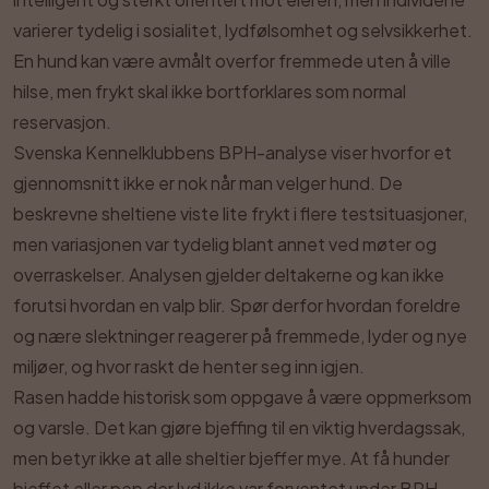
varierer tydelig i sosialitet, lydfølsomhet og selvsikkerhet.
En hund kan være avmålt overfor fremmede uten å ville
hilse, men frykt skal ikke bortforklares som normal
reservasjon.
Svenska Kennelklubbens BPH-analyse viser hvorfor et
gjennomsnitt ikke er nok når man velger hund. De
beskrevne sheltiene viste lite frykt i flere testsituasjoner,
men variasjonen var tydelig blant annet ved møter og
overraskelser. Analysen gjelder deltakerne og kan ikke
forutsi hvordan en valp blir. Spør derfor hvordan foreldre
og nære slektninger reagerer på fremmede, lyder og nye
miljøer, og hvor raskt de henter seg inn igjen.
Rasen hadde historisk som oppgave å være oppmerksom
og varsle. Det kan gjøre bjeffing til en viktig hverdagssak,
men betyr ikke at alle sheltier bjeffer mye. At få hunder
bjeffet eller pep der lyd ikke var forventet under BPH,