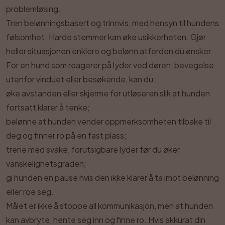
problemløsing.
Tren belønningsbasert og trinnvis, med hensyn til hundens
følsomhet. Harde stemmer kan øke usikkerheten. Gjør
heller situasjonen enklere og belønn atferden du ønsker.
For en hund som reagerer på lyder ved døren, bevegelse
utenfor vinduet eller besøkende, kan du:
øke avstanden eller skjerme for utløseren slik at hunden
fortsatt klarer å tenke;
belønne at hunden vender oppmerksomheten tilbake til
deg og finner ro på en fast plass;
trene med svake, forutsigbare lyder før du øker
vanskelighetsgraden;
gi hunden en pause hvis den ikke klarer å ta imot belønning
eller roe seg.
Målet er ikke å stoppe all kommunikasjon, men at hunden
kan avbryte, hente seg inn og finne ro. Hvis akkurat din