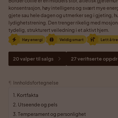
Border collie er en middels stor, atletisk gjeterhund
konsentrasjon, høy intelligens og svært mye energi.
gjete sau hele dagen og utmerker seg i gjeting, h
lydighetstrening. Den trenger rikelig med mosjon,
tydelig, strukturert veiledning i et aktivt hjem.
Høy energi
Veldig smart
Lett å tr
20 valper til salgs
27 verifiserte oppd
¶
Innholdsfortegnelse
1
. 
Kortfakta
2
. 
Utseende og pels
3
. 
Temperament og personlighet