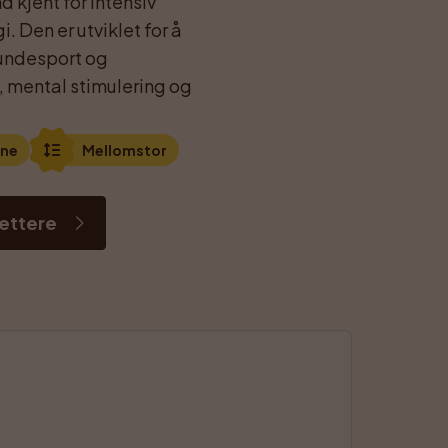
 kjent for intensiv 
 Den er utviklet for å 
undesport og 
 mental stimulering og 
ene
Mellomstor
rettere