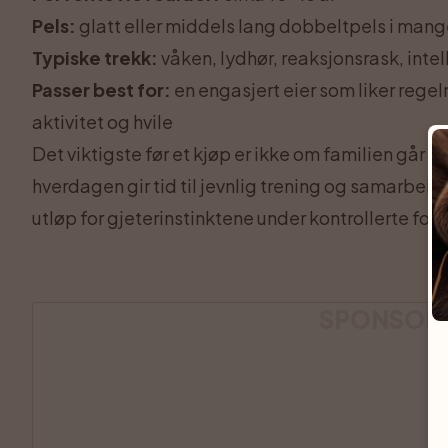
Pels:
glatt eller middels lang dobbeltpels i mang
Typiske trekk:
våken, lydhør, reaksjonsrask, intel
Passer best for:
en engasjert eier som liker reg
aktivitet og hvile
Det viktigste før et kjøp er ikke om familien går t
hverdagen gir tid til jevnlig trening og samarbeid.
utløp for gjeterinstinktene under kontrollerte fo
SPONSOR