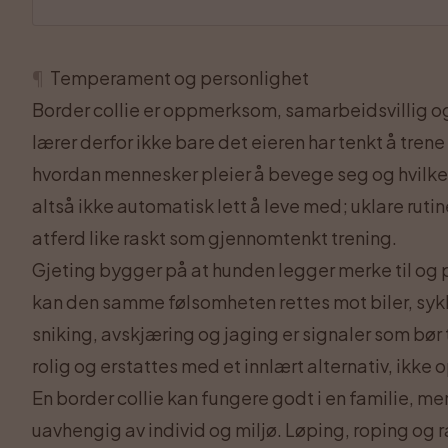
¶
Temperament og personlighet
Border collie er oppmerksom, samarbeidsvillig o
lærer derfor ikke bare det eieren har tenkt å trene
hvordan mennesker pleier å bevege seg og hvilke 
altså ikke automatisk lett å leve med; uklare ruti
atferd like raskt som gjennomtenkt trening.
Gjeting bygger på at hunden legger merke til og 
kan den samme følsomheten rettes mot biler, sykler
sniking, avskjæring og jaging er signaler som bør 
rolig og erstattes med et innlært alternativ, ik
En border collie kan fungere godt i en familie, m
uavhengig av individ og miljø. Løping, roping og r