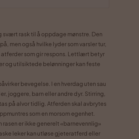
g svært rask til å oppdage mønstre. Den
 på, men også hvilke lyder som varsler tur,
atferder som gir respons. Lettlært betyr
ner og utilsiktede belønninger kan feste
påvirker bevegelse. I en hverdag uten sau
, joggere, barn eller andre dyr. Stirring,
tas på alvor tidlig. Atferden skal avbrytes
ke oppmuntres som en morsom egenhet.
en rasen er ikke generelt «barnevennlig»
aske leker kan utløse gjeteratferd eller