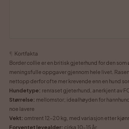
¶
Kortfakta
Border collie er en britisk gjeterhund for den so
meningsfulle oppgaver gjennom hele livet. Rasen
nettopp derfor ofte mer krevende enn en hund som 
Hundetype:
renraset gjeterhund, anerkjent av FC
Størrelse:
mellomstor; idealhøyden for hannhunder
noe lavere
Vekt:
omtrent 12–20 kg, med variasjon etter kjø
Forventet levealder:
cirka 10–15 år