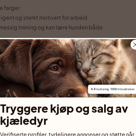
e farger
ligent og sterkt motivert for arbeid
elmessig trening og kan lære hunden både
ur et bestemt antall timer, men om
 En border collie trenger å bruke hodet, få
rhold og samtidig lære å roe seg hjemme.
4.5
 Vurdering · 
1130
 Anmeldelser
ED AD
Tryggere kjøp og salg av 
kjæledyr
Verifiserte profiler, tydeligere annonser og støtte når 