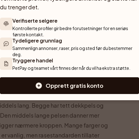
du trenger det.
Verifiserte selgere
Kontrollerte profiler gir bedre forutsetninger for en seriøs 
første kontakt.
Tydeligere grunnlag
Sammenlign annonser, raser, pris og sted før du bestemmer 
deg.
, bygget for smidighet og utholdende
Tryggere handel
ppen er litt lengre enn mankehøyden, og
PetPay og teamet vårt finnes der når du vil ha ekstra støtte.
Rasestandarden angir en idealhøyde på 53
sen varierer tydelig i både størrelse og
Opprett gratis konto
middels lang. Begge har tett dekkpels og
. Den middels lange pelsen danner mer
 ligger nærmere kroppen. Mange farger og
 er vanlig, men rasestandarden tillater