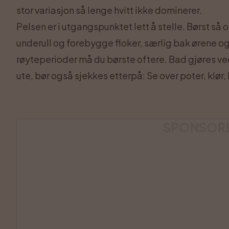
stor variasjon så lenge hvitt ikke dominerer.
Pelsen er i utgangspunktet lett å stelle. Børst så 
underull og forebygge floker, særlig bak ørene og
røyteperioder må du børste oftere. Bad gjøres ve
ute, bør også sjekkes etterpå: Se over poter, klør, 
SPONSOR