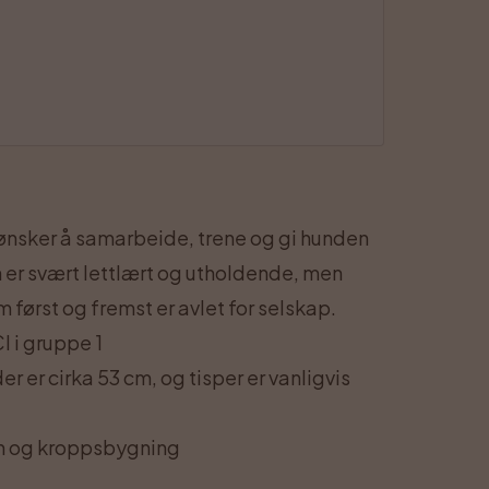
m ønsker å samarbeide, trene og gi hunden
 er svært lettlært og utholdende, men
først og fremst er avlet for selskap.
I i gruppe 1
 er cirka 53 cm, og tisper er vanligvis
nn og kroppsbygning