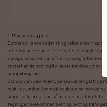
¶
Utseende og pels
Border collie er en atletisk og velbalansert hund
arbeid snarere enn for et ensartet utseende. Kro
bevegelsene skal være frie, myke og effektive. 
cm for hannhunder og litt lavere for tisper, men ra
kroppsbygning.
Standarden beskriver to pelsvarianter: glatt og 
myk, tett underull som gir beskyttelse mot været
krage, bukser og fane på halen, mens den glatte
tegninger forekommer; svart og hvitt og trefarget