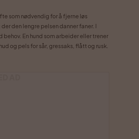
ofte som nødvendig for å fjerne løs
 der den lengre pelsen danner faner. I
d behov. En hund som arbeider eller trener
hud og pels for sår, gressaks, flått og rusk.
ED AD