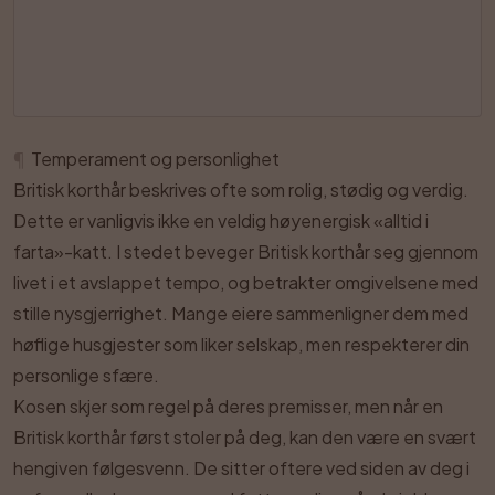
¶
Temperament og personlighet
Britisk korthår beskrives ofte som rolig, stødig og verdig.
Dette er vanligvis ikke en veldig høyenergisk «alltid i
farta»-katt. I stedet beveger Britisk korthår seg gjennom
livet i et avslappet tempo, og betrakter omgivelsene med
stille nysgjerrighet. Mange eiere sammenligner dem med
høflige husgjester som liker selskap, men respekterer din
personlige sfære.
Kosen skjer som regel på deres premisser, men når en
Britisk korthår først stoler på deg, kan den være en svært
hengiven følgesvenn. De sitter oftere ved siden av deg i