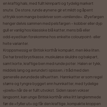
en kraftig hals, med fullt kinnparti og tydelig markert
snute. De store, runde øynene gir et mildt og åpent
uttrykk som mange beskriver som «smilende». Øyefargen
henger delvis sammen med pelsfargen – kobber eller dyp
gull er vanlig hos klassiske blå katter, mens blå eller
odd‑eyed kan forekomme hos enkelte colourpoint‑ eller
hvite varianter.
Kroppsmessig er Britisk korthår kompakt, men ikke liten.
De har bred brystkasse, muskuløse skuldre og bakpart,
samt korte, kraftige ben med runde poter. Halen er tykk,
middels lang og avrundet i spissen, i tråd med den
generelle avrundede silhuetten. Hannkatter er som regel
større og tyngre bygget enn hunnkatter, med tydelige
«jowls» når de er fullt utvokst. Siden rasen vokser
langsomt, kan unge Britisk korthår virke litt langlemmede
før de «fyller ut» og får den kraftige, kompakte kroppen