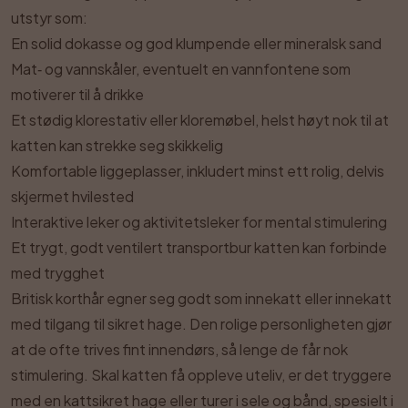
utstyr som:
En solid dokasse og god klumpende eller mineralsk sand
Mat‑ og vannskåler, eventuelt en vannfontene som
motiverer til å drikke
Et stødig klorestativ eller kloremøbel, helst høyt nok til at
katten kan strekke seg skikkelig
Komfortable liggeplasser, inkludert minst ett rolig, delvis
skjermet hvilested
Interaktive leker og aktivitetsleker for mental stimulering
Et trygt, godt ventilert transportbur katten kan forbinde
med trygghet
Britisk korthår egner seg godt som innekatt eller innekatt
med tilgang til sikret hage. Den rolige personligheten gjør
at de ofte trives fint innendørs, så lenge de får nok
stimulering. Skal katten få oppleve uteliv, er det tryggere
med en kattsikret hage eller turer i sele og bånd, spesielt i