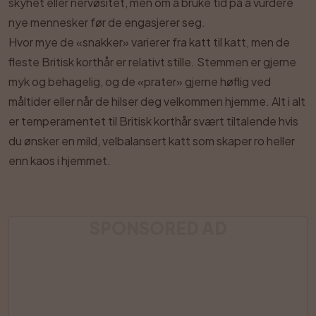
skyhet eller nervøsitet, men om å bruke tid på å vurdere
nye mennesker før de engasjerer seg.
Hvor mye de «snakker» varierer fra katt til katt, men de
fleste Britisk korthår er relativt stille. Stemmen er gjerne
myk og behagelig, og de «prater» gjerne høflig ved
måltider eller når de hilser deg velkommen hjemme. Alt i alt
er temperamentet til Britisk korthår svært tiltalende hvis
du ønsker en mild, velbalansert katt som skaper ro heller
enn kaos i hjemmet.
SPONSORED AD