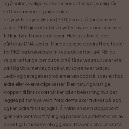
og å holde jevnlige kontroller hos veterinær, særlig når
katten nærmer seg middelalder.
Polycystisk nyresykdom (PKD) kan også forekomme i
rasen. PKD gir væskefylte cyster i nyrene, noe som over
tid kan føre til nyreproblemer. Heldigvis finnes det
pålitelige DNA‑tester. Mange seriøse oppdrettere tester
for PKD og bruker bare fri‑testede katter i avl. Når du
velger kattunge, bør du be om å få se testresultater eller
skriftlig dokumentasjon på at avlsdyrene er testet.
Ledd‑ og bevegelsesproblemer kan oppstå, spesielt hos
eldre eller overvektige katter. Den naturlig kraftige
kroppen til Britisk korthår kan bli en belastning hvis det
legges på for mye vekt, fordi dette øker trykket på ledd
og kan bidra til slitasjegikt. Å holde en sunn kroppsvekt
gjennom kontrollert fôring og passende aktivitet er en av
de viktigste helseforebyggende tiltakene en eier kan ta.