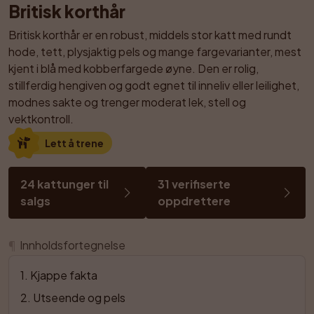
Britisk korthår
Britisk korthår er en robust, middels stor katt med rundt 
hode, tett, plysjaktig pels og mange fargevarianter, mest 
kjent i blå med kobberfargede øyne. Den er rolig, 
stillferdig hengiven og godt egnet til inneliv eller leilighet, 
modnes sakte og trenger moderat lek, stell og 
vektkontroll.
Lett å trene
24 kattunger til 
31 verifiserte 
salgs
oppdrettere
¶
Innholdsfortegnelse
1
. 
Kjappe fakta
2
. 
Utseende og pels