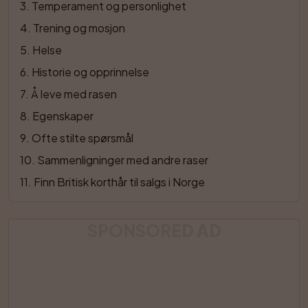
3
. 
Temperament og personlighet
4
. 
Trening og mosjon
5
. 
Helse
6
. 
Historie og opprinnelse
7
. 
Å leve med rasen
8
. 
Egenskaper
9
. 
Ofte stilte spørsmål
10
. 
Sammenligninger med andre raser
11
. 
Finn Britisk korthår til salgs i Norge
SPONSORED AD