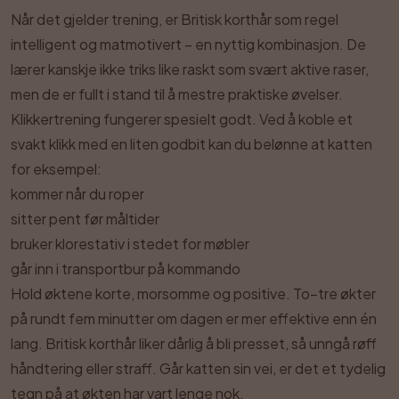
Når det gjelder trening, er Britisk korthår som regel
intelligent og matmotivert – en nyttig kombinasjon. De
lærer kanskje ikke triks like raskt som svært aktive raser,
men de er fullt i stand til å mestre praktiske øvelser.
Klikkertrening fungerer spesielt godt. Ved å koble et
svakt klikk med en liten godbit kan du belønne at katten
for eksempel:
kommer når du roper
sitter pent før måltider
bruker klorestativ i stedet for møbler
går inn i transportbur på kommando
Hold øktene korte, morsomme og positive. To–tre økter
på rundt fem minutter om dagen er mer effektive enn én
lang. Britisk korthår liker dårlig å bli presset, så unngå røff
håndtering eller straff. Går katten sin vei, er det et tydelig
tegn på at økten har vart lenge nok.