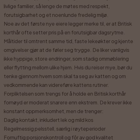
livlige familier, så lenge de møtes med respekt,
forutsigbarhet og et noenlunde fredelig miljø.
Noe av det første nye eiere legger merke til, er at Britisk
korthår ofte setter pris på en forutsigbar dagsrytme.
Måltider til omtrent samme tid, faste lekeøkter og kjente
omgivelser gjør at de føler seg trygge. De liker vanligvis
ikke hyppige, store endringer, som stadig ommøblering
eller flytting mellom ulike hjem. Hvis du reiser mye, bør du
tenke gjennom hvem som skal ta seg av katten og om
vedkommende kan videreføre kattens rutiner.
Forpliktelsen som trengs for å holde en Britisk korthår
fornøyd er moderat snarere enn ekstrem. De krever ikke
konstant oppmerksomhet, men de trenger:
Daglig kontakt, inkludert lek og mild kos
Regelmessig pelsstell, særlig i røyteperioder
Fornuftig porsjonskontroll og fôr av god kvalitet