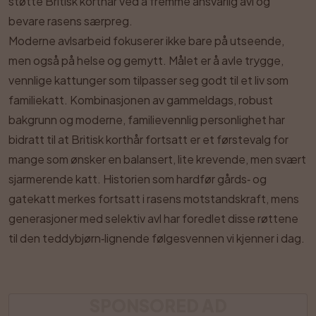
støtte Britisk korthår ved å fremme ansvarlig avl og
bevare rasens særpreg.
Moderne avlsarbeid fokuserer ikke bare på utseende,
men også på helse og gemytt. Målet er å avle trygge,
vennlige kattunger som tilpasser seg godt til et liv som
familiekatt. Kombinasjonen av gammeldags, robust
bakgrunn og moderne, familievennlig personlighet har
bidratt til at Britisk korthår fortsatt er et førstevalg for
mange som ønsker en balansert, lite krevende, men svært
sjarmerende katt. Historien som hardfør gårds‑ og
gatekatt merkes fortsatt i rasens motstandskraft, mens
generasjoner med selektiv avl har foredlet disse røttene
til den teddybjørn‑lignende følgesvennen vi kjenner i dag.
SPONSORED AD