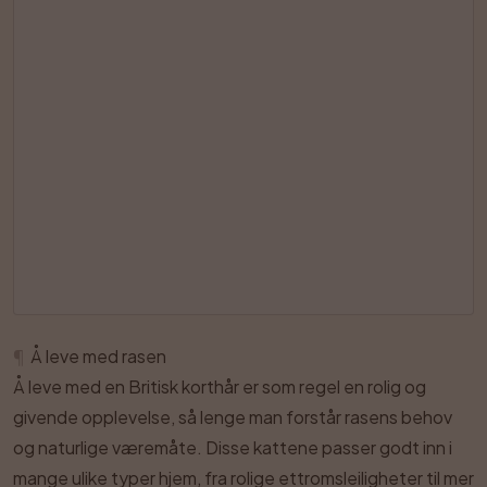
¶
Å leve med rasen
Å leve med en Britisk korthår er som regel en rolig og
givende opplevelse, så lenge man forstår rasens behov
og naturlige væremåte. Disse kattene passer godt inn i
mange ulike typer hjem, fra rolige ettromsleiligheter til mer