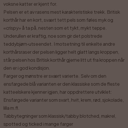
voksne katter er kjent for.
Pelsen er et av rasens mest karakteristiske trekk. Britisk
korthår har en kort, svært tett pels som føles myk og
«crispy» å ta på, nesten som et tykt, mykt teppe.
Underullen er kraftig, noe som gir det polstrede
teddybjørn‑utseendet. I motsetning til enkelte andre
korthårsraser der pelsen ligger helt glatt langs kroppen,
står pelsen hos Britisk korthår gjerne litt ut fra kroppen når
den er i god kondisjon.
Farger og mønstre er svært varierte. Selv om den
ensfargede blå varianten er den klassiske som de fleste
katteelskere kjenner igjen, har oppdrettere utviklet:
Ensfargede varianter som svart, hvit, krem, rød, sjokolade,
lilla m.fl.
Tabbytegninger som klassisk/tabby blotched, makrel,
spotted og ticked i mange farger