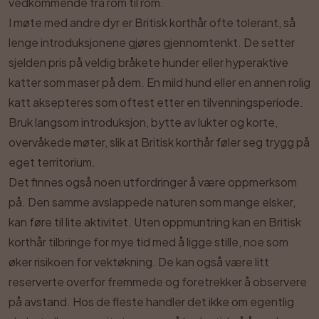
vedkommende fra rom til rom.
I møte med andre dyr er Britisk korthår ofte tolerant, så
lenge introduksjonene gjøres gjennomtenkt. De setter
sjelden pris på veldig bråkete hunder eller hyperaktive
katter som maser på dem. En mild hund eller en annen rolig
katt aksepteres som oftest etter en tilvenningsperiode.
Bruk langsom introduksjon, bytte av lukter og korte,
overvåkede møter, slik at Britisk korthår føler seg trygg på
eget territorium.
Det finnes også noen utfordringer å være oppmerksom
på. Den samme avslappede naturen som mange elsker,
kan føre til lite aktivitet. Uten oppmuntring kan en Britisk
korthår tilbringe for mye tid med å ligge stille, noe som
øker risikoen for vektøkning. De kan også være litt
reserverte overfor fremmede og foretrekker å observere
på avstand. Hos de fleste handler det ikke om egentlig