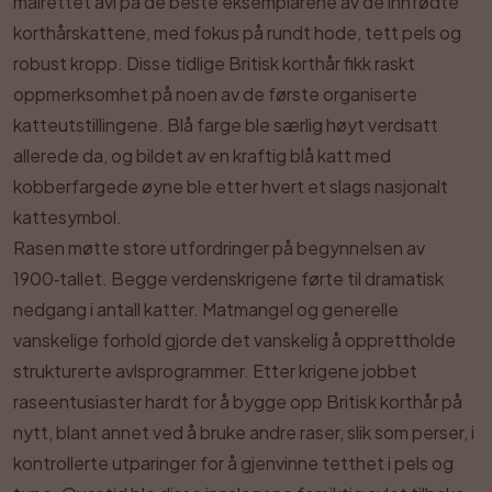
målrettet avl på de beste eksemplarene av de innfødte
korthårskattene, med fokus på rundt hode, tett pels og
robust kropp. Disse tidlige Britisk korthår fikk raskt
oppmerksomhet på noen av de første organiserte
katteutstillingene. Blå farge ble særlig høyt verdsatt
allerede da, og bildet av en kraftig blå katt med
kobberfargede øyne ble etter hvert et slags nasjonalt
kattesymbol.
Rasen møtte store utfordringer på begynnelsen av
1900‑tallet. Begge verdenskrigene førte til dramatisk
nedgang i antall katter. Matmangel og generelle
vanskelige forhold gjorde det vanskelig å opprettholde
strukturerte avlsprogrammer. Etter krigene jobbet
raseentusiaster hardt for å bygge opp Britisk korthår på
nytt, blant annet ved å bruke andre raser, slik som perser, i
kontrollerte utparinger for å gjenvinne tetthet i pels og