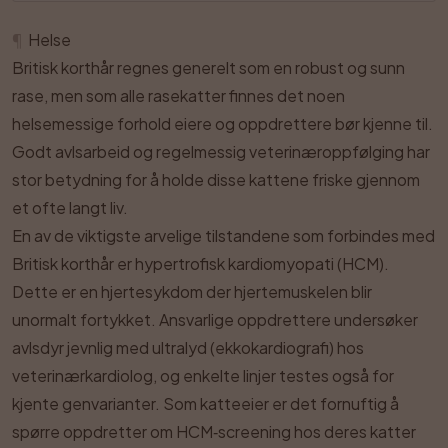
¶
Helse
Britisk korthår regnes generelt som en robust og sunn
rase, men som alle rasekatter finnes det noen
helsemessige forhold eiere og oppdrettere bør kjenne til.
Godt avlsarbeid og regelmessig veterinæroppfølging har
stor betydning for å holde disse kattene friske gjennom
et ofte langt liv.
En av de viktigste arvelige tilstandene som forbindes med
Britisk korthår er hypertrofisk kardiomyopati (HCM).
Dette er en hjertesykdom der hjertemuskelen blir
unormalt fortykket. Ansvarlige oppdrettere undersøker
avlsdyr jevnlig med ultralyd (ekkokardiografi) hos
veterinærkardiolog, og enkelte linjer testes også for
kjente genvarianter. Som katteeier er det fornuftig å
spørre oppdretter om HCM‑screening hos deres katter