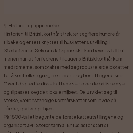
¶
Historie og opprinnelse
Historien til Britisk korthår strekker seg flere hundre år
tilbake og er tett knyttet til huskattens utvikling i
Storbritannia. Selv om detaljene ikke kan bevises fullt ut,
mener man at forfedrene til dagens Britisk korthår kom
med romerne, som brakte med seg robuste arbeidskatter
for å kontrollere gnagere i leirene og bosettingene sine.
Over tid spredte disse kattene seg over de britiske øyer
og tilpasset seg det lokale miljøet. De utviklet seg til
sterke, værbestandige korthårskatter som levde på
gårder, i gater og i hjem.
På 1800‑tallet begynte de første katteutstillingene og
organisert avl i Storbritannia. Entusiaster startet