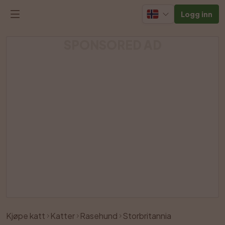
Logg inn
SPONSORED AD
Kjøpe katt
Katter
Rasehund
Storbritannia
Lik
Del