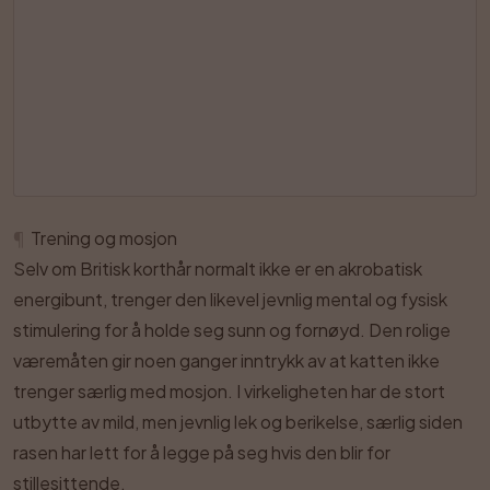
¶
Trening og mosjon
Selv om Britisk korthår normalt ikke er en akrobatisk
energibunt, trenger den likevel jevnlig mental og fysisk
stimulering for å holde seg sunn og fornøyd. Den rolige
væremåten gir noen ganger inntrykk av at katten ikke
trenger særlig med mosjon. I virkeligheten har de stort
utbytte av mild, men jevnlig lek og berikelse, særlig siden
rasen har lett for å legge på seg hvis den blir for
stillesittende.