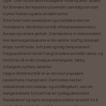
type. Over tid ble disse innslagene forsiktig avlet tilbake
for å bevare det klassiske utseendet samtidig som man
styrket helsen og økte antallet katter.
Etter hvert som raseklubber og stambøker ble mer
formaliserte, fikk Britisk korthår offisiell anerkjennelse i
Europa og senere globalt. Standardene er videreutviklet,
men kjerneegenskapene er de samme: kraftig, kompakt
kropp, rundt hode, tett pels og rolig temperament.
Fargespekteret har blitt langt bredere enn blått alene, og
omfatter nå et rikt utvalg av ensfargede, tabby,
tofargede og flere varianter.
I dag er Britisk korthår en av de mest populære
rasekattene i mange land. Den holdes nesten
utelukkende som selskap‑ og utstillingskatt, selv om
mange individer fortsatt har en tydelig jaktinstinkt.
Raseklubber og egne rasegrupper jobber spesielt for å