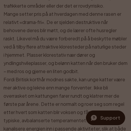
trafikkerte områder eller der det er rovdyrrisiko.
Mange setter pris på at hverdagen med denne rasen er
relativt «drama‑fri». De er sjelden destruktive når
behovene deres blir møtt, og de lærer ofte husregler
raskt. Likevel må du være forberedt på å beskytte møbler
ved å tilby flere attraktive kloresteder på naturlige steder
i hjemmet. Plasser klorestativ nær dører og
yndlingshvileplasser, og belønn katten når den bruker dem
– med ros og gjerne en liten godbit.
Fordi Britisk korthår modnes sakte, kan unge katter være
mer aktive og lekne enn mange forventer. Ikke bli
overrasket om kattungen farer rundt og klatrer mer de
første par årene. Dette er normalt og roer seg som regel
etter hvert som katten blir voksen og får mer av det
Support
typiske, avbalanserte temperamentet. Nøkkelen er å
kanalisere energien inn i passende aktiviteter, slik at både