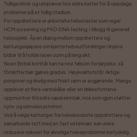
Tidlige blod‑ og urinprøver hos eldre katter for å oppdage
problemer på et tidlig stadium
For oppdrettere er anbefalte helsetester som regel
HCM‑screening og PKD‑DNA‑testing, i tillegg til generell
helsesjekk. Åpen dialog mellom oppdrettere og
kattungekjøpere om kjente helseutfordringer i linjene
bidrar til å holde rasen sunn på lang sikt.
Noen Britisk korthår kan ha noe følsom fordøyelse, så
fôrskifter bør gjøres gradvis. Høykvalitetsfôr, riktige
porsjoner og rikelig med friskt vann er avgjørende. Mange
opplever at flere vannskåler eller en drikkefontene
oppmuntrer til bedre væskeinntak, noe som igjen støtter
nyre‑ og urinveissystemet.
Ved å velge kattunger fra helsebevisste oppdrettere og
samarbeide tett med en fast veterinær, kan eiere
redusere risikoen for alvorlige helseproblemer betydelig.