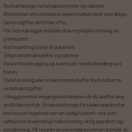
Rutinemessige veterinærkontroller og vaksiner
Økonomisk vil kostnadene variere mellom land, men årlige,
faste utgifter omfatter ofte:
Fôr, som kan ligge i middels til øvre prissjikt ved valg av
premiumfôr
Kattesand og utstyr til dokassen
Årlige veterinærsjekker og vaksiner
Parasittforebygging og eventuelt tannbehandling ved
behov
Dyreforsikring eller en økonomisk buffer til uforutsette
veterinærutgifter
I tillegg kommer engangskostnadene når du skaffer deg
en Britisk korthår. En rasekattunge fra seriøs oppdretter
koster som regel mer enn en vanlig huskatt, noe som
reflekterer investering i helsetesting, riktig oppdrett og
sosialisering. På toppen av selve kjøpesummen trenger du