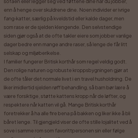
sofaen eller legger seg ved føttene dine når du jobber,
enn å henge over skuldrene dine. Noen individer er ivrige
fang‑katter, særlig på kveldstid eller kalde dager, men
som rase er de sjelden klengende. Den selvstendige
siden gjør også at de ofte takler eiere som jobber vanlige
dager bedre enn mange andre raser, så lenge de får litt
selskap og miljøberikelse.
I familier fungerer Britisk korthår som regel veldig godt.
Den rolige naturen og robuste kroppsbygningen gjør at
de ofte tåler det normale livet i en travel husholdning. De
liker imidlertid sjelden røff behandling, så barn bør lære å
være forsiktige, støtte kattens kropp når de løfter, og
respektere når katten vil gå. Mange Britisk korthår
foretrekker å ha alle fire bena på bakken og liker ikke å bli
båret lenge. Til gjengjeld viser de ofte stille lojalitet ved å
sove i samme rom som favorittpersonen sin eller følge