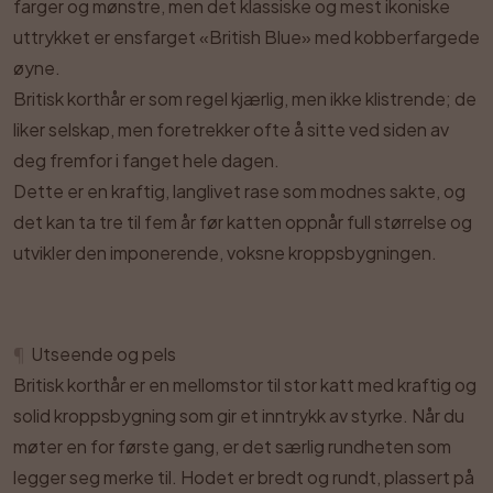
farger og mønstre, men det klassiske og mest ikoniske
uttrykket er ensfarget «British Blue» med kobberfargede
øyne.
Britisk korthår er som regel kjærlig, men ikke klistrende; de
liker selskap, men foretrekker ofte å sitte ved siden av
deg fremfor i fanget hele dagen.
Dette er en kraftig, langlivet rase som modnes sakte, og
det kan ta tre til fem år før katten oppnår full størrelse og
utvikler den imponerende, voksne kroppsbygningen.
¶
Utseende og pels
Britisk korthår er en mellomstor til stor katt med kraftig og
solid kroppsbygning som gir et inntrykk av styrke. Når du
møter en for første gang, er det særlig rundheten som
legger seg merke til. Hodet er bredt og rundt, plassert på