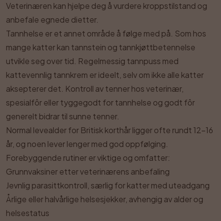
Veterinæren kan hjelpe deg å vurdere kroppstilstand og
anbefale egnede dietter.
Tannhelse er et annet område å følge med på. Som hos
mange katter kan tannstein og tannkjøttbetennelse
utvikle seg over tid. Regelmessig tannpuss med
kattevennlig tannkrem er ideelt, selv om ikke alle katter
aksepterer det. Kontroll av tenner hos veterinær,
spesialfôr eller tyggegodt for tannhelse og godt fôr
generelt bidrar til sunne tenner.
Normal levealder for Britisk korthår ligger ofte rundt 12–16
år, og noen lever lenger med god oppfølging.
Forebyggende rutiner er viktige og omfatter:
Grunnvaksiner etter veterinærens anbefaling
Jevnlig parasittkontroll, særlig for katter med uteadgang
Årlige eller halvårlige helsesjekker, avhengig av alder og
helsestatus