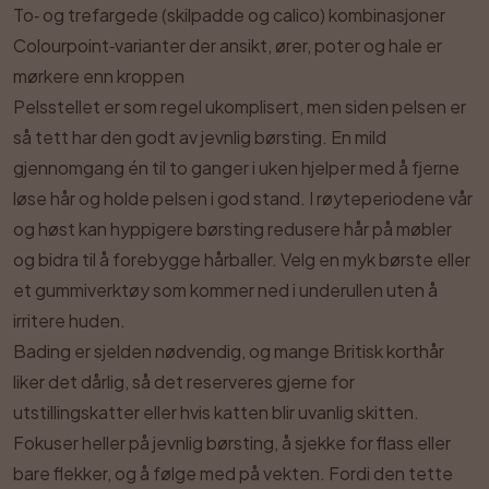
To‑ og trefargede (skilpadde og calico) kombinasjoner
Colourpoint‑varianter der ansikt, ører, poter og hale er
mørkere enn kroppen
Pelsstellet er som regel ukomplisert, men siden pelsen er
så tett har den godt av jevnlig børsting. En mild
gjennomgang én til to ganger i uken hjelper med å fjerne
løse hår og holde pelsen i god stand. I røyteperiodene vår
og høst kan hyppigere børsting redusere hår på møbler
og bidra til å forebygge hårballer. Velg en myk børste eller
et gummiverktøy som kommer ned i underullen uten å
irritere huden.
Bading er sjelden nødvendig, og mange Britisk korthår
liker det dårlig, så det reserveres gjerne for
utstillingskatter eller hvis katten blir uvanlig skitten.
Fokuser heller på jevnlig børsting, å sjekke for flass eller
bare flekker, og å følge med på vekten. Fordi den tette