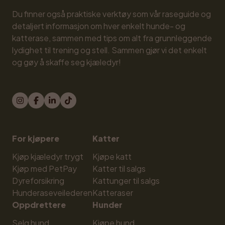
Du finner også praktiske verktøy som vår raseguide og 
detaljert informasjon om hver enkelt hunde- og 
katterase, sammen med tips om alt fra grunnleggende 
lydighet til trening og stell. Sammen gjør vi det enkelt 
og gøy å skaffe seg kjæledyr!
For kjøpere
Katter
Kjøp kjæledyr trygt
Kjøpe katt
Kjøp med PetPay
Katter til salgs
Dyreforsikring
Kattunger til salgs
Hunderaseveilederen
Katteraser
Oppdrettere
Hunder
Selg hund
Kjøpe hund