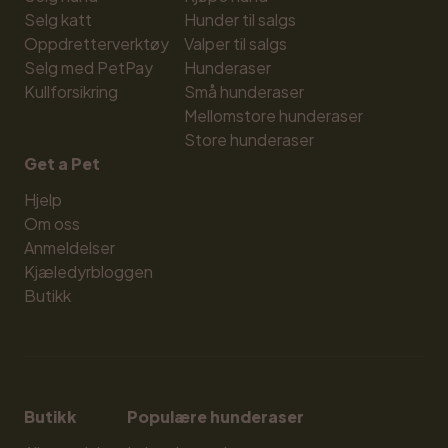
Selg katt
Hunder til salgs
Oppdretterverktøy
Valper til salgs
Selg med PetPay
Hunderaser
Kullforsikring
Små hunderaser
Mellomstore hunderaser
Store hunderaser
Get a Pet
Hjelp
Om oss
Anmeldelser
Kjæledyrbloggen
Butikk
Butikk
Populære hunderaser