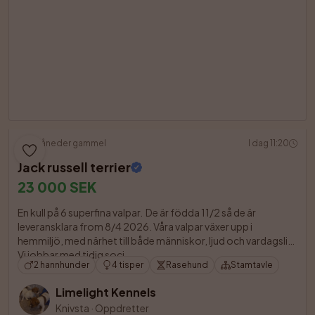
5 måneder gammel
I dag 11:20
Jack russell terrier
23 000 SEK
En kull på 6 superfina valpar.  De är födda 11/2 så de är 
leveransklara from 8/4 2026. Våra valpar växer upp i 
hemmiljö, med närhet till både människor, ljud och vardagsliv. 
Vi jobbar med tidig soci

2 hannhunder
4 tisper
Rasehund
Stamtavle
Limelight Kennels
Knivsta
·
Oppdretter