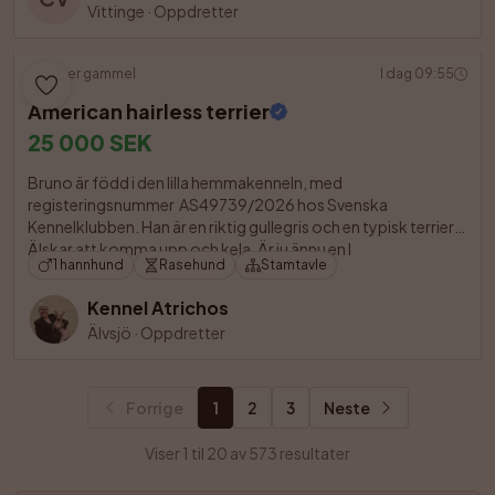
Vittinge
·
Oppdretter
11 uker gammel
I dag 09:55
American hairless terrier
25 000 SEK
Bruno är född i den lilla hemmakenneln, med 
registeringsnummer  AS49739/2026 hos Svenska 
Kennelklubben. Han är en riktig gullegris och en typisk terrier. 
Älskar att komma upp och kela. Är ju ännu en l

1 hannhund
Rasehund
Stamtavle
Kennel Atrichos
Älvsjö
·
Oppdretter
Forrige
1
2
3
Neste
Viser 1 til 20 av 573 resultater