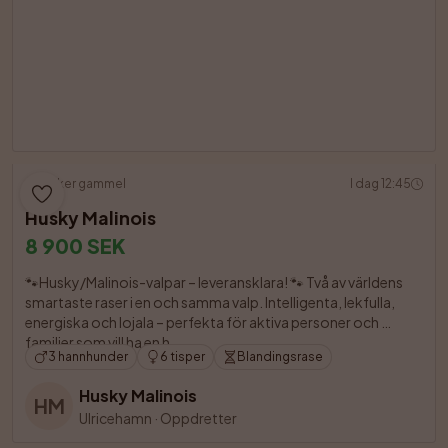
12 uker gammel
I dag 12:45
Husky Malinois
8 900 SEK
🐾Husky/Malinois-valpar – leveransklara! 🐾 Två av världens 
smartaste raser i en och samma valp. Intelligenta, lekfulla, 
energiska och lojala – perfekta för aktiva personer och 
familjer som vill ha en h

3 hannhunder
6 tisper
Blandingsrase
Husky Malinois
HM
Ulricehamn
·
Oppdretter