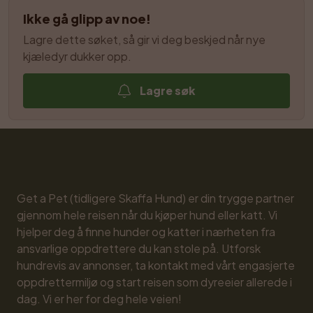
Ikke gå glipp av noe!
Lagre dette søket, så gir vi deg beskjed når nye 
kjæledyr dukker opp.
Lagre søk
Get a Pet (tidligere Skaffa Hund) er din trygge partner 
gjennom hele reisen når du kjøper hund eller katt. Vi 
hjelper deg å finne hunder og katter i nærheten fra 
ansvarlige oppdrettere du kan stole på. Utforsk 
hundrevis av annonser, ta kontakt med vårt engasjerte 
oppdrettermiljø og start reisen som dyreeier allerede i 
dag. Vi er her for deg hele veien!
