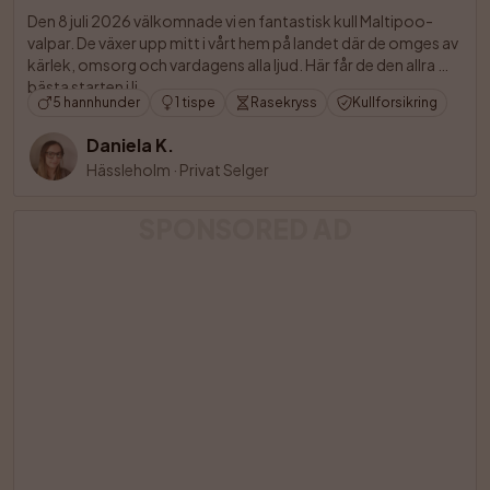
Den 8 juli 2026 välkomnade vi en fantastisk kull Maltipoo-
valpar. De växer upp mitt i vårt hem på landet där de omges av 
kärlek, omsorg och vardagens alla ljud. Här får de den allra 
bästa starten i li

5 hannhunder
1 tispe
Rasekryss
Kullforsikring
Daniela K.
Hässleholm
·
Privat Selger
SPONSORED AD