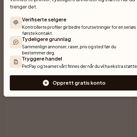
Labrador retriever
trenger det.
28 000 SEK
Verifiserte selgere
Valparna levereras registrerade i SKK med stamtavla, 
Kontrollerte profiler gir bedre forutsetninger for en seriøs 
veterinärbesiktigade, chipmärkta och avmaskade. 
første kontakt.
Leveransklara den 27 augusti. Båda föräldrarna är svenska 
Tydeligere grunnlag
VCH viltspårschampion och goda apportörer

Sammenlign annonser, raser, pris og sted før du 
6 tisper
Rasehund
Stamtavle
Kullforsikring
bestemmer deg.
Tryggere handel
Storåns kennel
PetPay og teamet vårt finnes der når du vil ha ekstra støtte
Örsundsbro
·
Oppdretter
SPONSORED AD
Opprett gratis konto