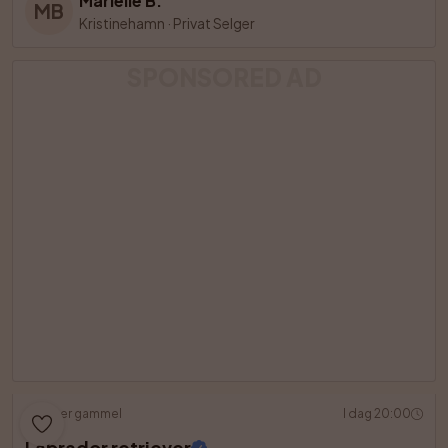
Marielle B.
MB
Kristinehamn
·
Privat Selger
SPONSORED AD
7 uker gammel
I dag 20:00
Labrador retriever