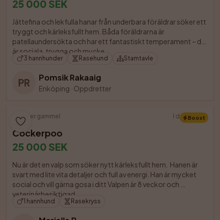
25 000 SEK
Jättefina och lekfulla hanar från underbara föräldrar söker ett 
tryggt och kärleksfullt hem. Båda föräldrarna är 
patellaundersökta och har ett fantastiskt temperament – de 
är sociala, trygga och mycke

3 hannhunder
Rasehund
Stamtavle
Pomsik Rakaaig
PR
Enköping
·
Oppdretter
11 uker gammel
I dag 14:10
Boost
Cockerpoo
25 000 SEK
Nu är det en valp som söker nytt kärleksfullt hem.  Hanen är 
svart med lite vita detaljer och full av energi. Han är mycket 
social och vill gärna gosa i ditt Valpen är 8 veckor och 
veterinärbesiktigad

1 hannhund
Rasekryss