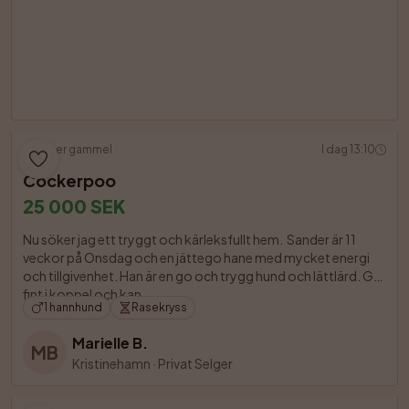
11 uker gammel
I dag 13:10
Cockerpoo
25 000 SEK
Nu söker jag ett tryggt och kärleksfullt hem.  Sander är 11 
veckor på Onsdag och en jättego hane med mycket energi 
och tillgivenhet. Han är en go och trygg hund och lättlärd. Går 
fint i koppel och kan

1 hannhund
Rasekryss
Marielle B.
MB
Kristinehamn
·
Privat Selger