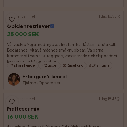
3 uker gammel
I dag 18:55
Golden retriever
25 000 SEK
Vår vackra Mejja med mycket fin stam har fått sin första kull. 
Bedårande , vita välmående små knubbisar.  Valparna 
kommer att vara skk-reggade, vaccinerade och chippade vid 
leverans den 10 september. 

2 hannhunder
2 tisper
Rasehund
Stamtavle
Ekbergarn’s kennel
Tjällmo
·
Oppdretter
5 uker gammel
I dag 18:45
Malteser mix
16 000 SEK
5st valpar , 3 hanar & 2 honor. Fullt friska och busiga. 