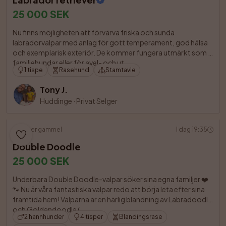
25 000 SEK
Nu finns möjligheten att förvärva friska och sunda 
labradorvalpar med anlag för gott temperament, god hälsa 
och exemplarisk exteriör. De kommer fungera utmärkt som 
familjehundar eller för avel- och ut

1 tispe
Rasehund
Stamtavle
Tony J.
Huddinge
·
Privat Selger
4 uker gammel
I dag 19:35
Double Doodle
25 000 SEK
Underbara Double Doodle-valpar söker sina egna familjer ❤️
🐾 Nu är våra fantastiska valpar redo att börja leta efter sina 
framtida hem! Valparna är en härlig blandning av Labradoodle 
och Goldendoodle (

2 hannhunder
4 tisper
Blandingsrase