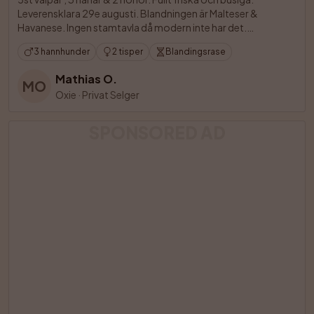
Leverensklara 29e augusti. Blandningen är Malteser & 
Havanese. Ingen stamtavla då modern inte har det.

3 hannhunder
2 tisper
Blandingsrase
Mathias O.
MO
Oxie
·
Privat Selger
SPONSORED AD