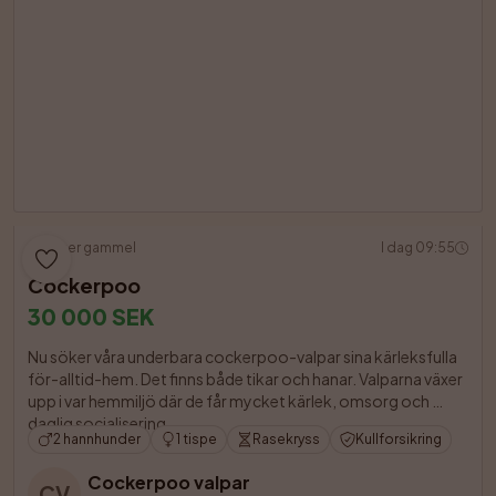
6 uker gammel
I dag 09:55
Cockerpoo
30 000 SEK
Nu söker våra underbara cockerpoo-valpar sina kärleksfulla 
för-alltid-hem. Det finns både tikar och hanar. Valparna växer 
upp i var hemmiljö där de får mycket kärlek, omsorg och 
daglig socialisering.

2 hannhunder
1 tispe
Rasekryss
Kullforsikring
Cockerpoo valpar
CV