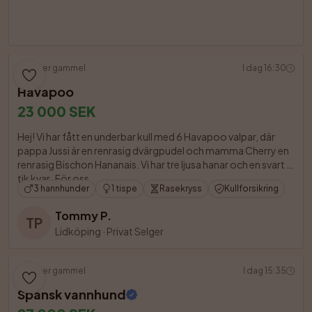
5 uker gammel
I dag 16:30
Havapoo
23 000 SEK
Hej! Vi har fått en underbar kull med 6 Havapoo valpar, där 
pappa Jussi är en renrasig dvärgpudel och mamma Cherry en 
renrasig Bischon Hananais. Vi har tre ljusa hanar och en svart 
tik kvar.  För oss

3 hannhunder
1 tispe
Rasekryss
Kullforsikring
Tommy P.
TP
Lidköping
·
Privat Selger
5 uker gammel
I dag 15:35
Spansk vannhund