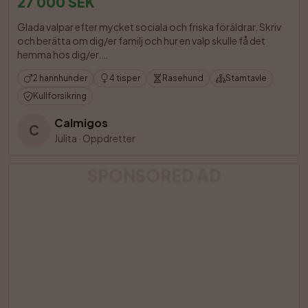
27 000 SEK
Glada valpar efter mycket sociala och friska föräldrar. Skriv 
och berätta om dig/er familj och hur en valp skulle få det 
hemma hos dig/er.

2 hannhunder
4 tisper
Rasehund
Stamtavle
Kullforsikring
Calmigos
C
Julita
·
Oppdretter
SPONSORED AD