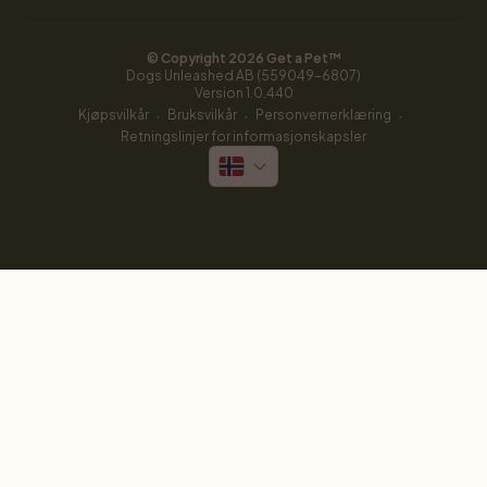
© Copyright 
2026
 Get a Pet™
Dogs Unleashed AB (559049-6807)
Version 
1.0.440
·
·
·
Kjøpsvilkår
Bruksvilkår
Personvernerklæring
Retningslinjer for informasjonskapsler