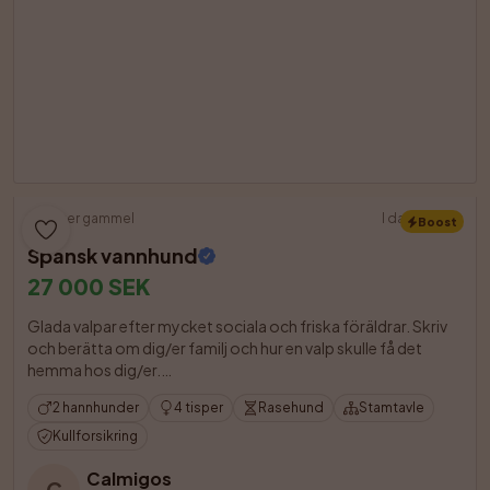
5 uker gammel
I dag 15:35
Boost
Spansk vannhund
27 000 SEK
Glada valpar efter mycket sociala och friska föräldrar. Skriv 
och berätta om dig/er familj och hur en valp skulle få det 
hemma hos dig/er.

2 hannhunder
4 tisper
Rasehund
Stamtavle
Kullforsikring
Calmigos