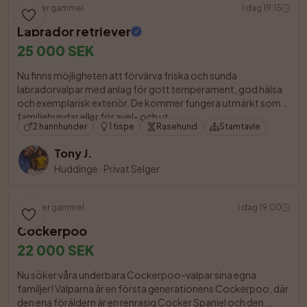
7 uker gammel
I dag 19:15
Labrador retriever
25 000 SEK
Nu finns möjligheten att förvärva friska och sunda 
labradorvalpar med anlag för gott temperament, god hälsa 
och exemplarisk exteriör. De kommer fungera utmärkt som 
familjehundar eller för avel- och ut

2 hannhunder
1 tispe
Rasehund
Stamtavle
Tony J.
Huddinge
·
Privat Selger
4 uker gammel
I dag 19:00
Cockerpoo
22 000 SEK
Nu söker våra underbara Cockerpoo-valpar sina egna 
familjer! Valparna är en första generationens Cockerpoo, där 
den ena föräldern är en renrasig Cocker Spaniel och den 