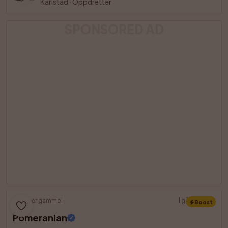
Karlstad
·
Oppdretter
SPONSORED AD
8 uker gammel
I går 22:50
Boost
Pomeranian