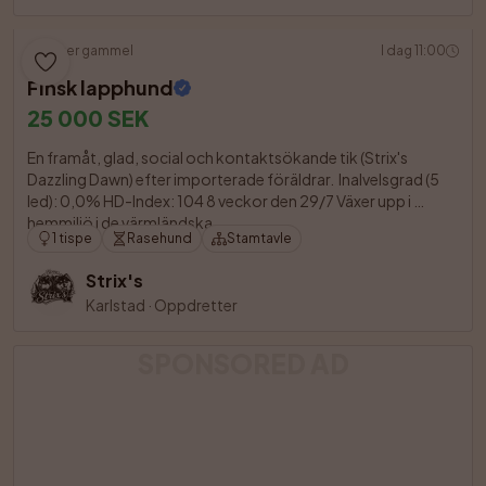
9 uker gammel
I dag 11:00
Finsk lapphund
25 000 SEK
En framåt, glad, social och kontaktsökande tik (Strix's 
Dazzling Dawn) efter importerade föräldrar.  Inalvelsgrad (5 
led): 0,0% HD-Index: 104 8 veckor den 29/7 Växer upp i 
hemmiljö i de värmländska 

1 tispe
Rasehund
Stamtavle
Strix's
Karlstad
·
Oppdretter
SPONSORED AD