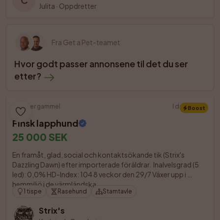
C
Julita
·
Oppdretter
Fra Get a Pet-teamet
Hvor godt passer annonsene til det du ser 
etter?
9 uker gammel
I dag 11:00
Boost
Finsk lapphund
25 000 SEK
En framåt, glad, social och kontaktsökande tik (Strix's 
Dazzling Dawn) efter importerade föräldrar.  Inalvelsgrad (5 
led): 0,0% HD-Index: 104 8 veckor den 29/7 Växer upp i 
hemmiljö i de värmländska 

1 tispe
Rasehund
Stamtavle
Strix's