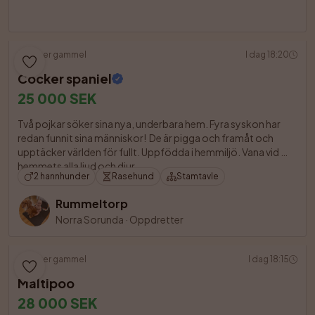
4 uker gammel
I dag 18:20
Cocker spaniel
25 000 SEK
Två pojkar söker sina nya, underbara hem. Fyra syskon har 
redan funnit sina människor!  De är pigga och framåt och 
upptäcker världen för fullt. Uppfödda i hemmiljö. Vana vid 
hemmets alla ljud och djur

2 hannhunder
Rasehund
Stamtavle
Rummeltorp
Norra Sorunda
·
Oppdretter
4 uker gammel
I dag 18:15
Maltipoo
28 000 SEK