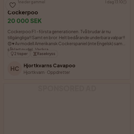
3 måneder gammel
I dag 13:10
Cockerpoo
20 000 SEK
Cockerpoo F1 -första generationen. Två brudar är nu 
tillgängliga!! Samt en bror. Helt bedårande underbara valpar!!
😍♥️ Av modell Amerikansk Cockerspaniel (inte Engelsk) samt 
såklart pudel.  Vackra

2 tisper
Rasekryss
Hjortkvarns Cavapoo
HC
Hjortkvarn
·
Oppdretter
SPONSORED AD