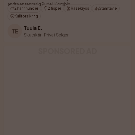
andra en renrasig Pudel. Kombin

2 hannhunder
2 tisper
Rasekryss
Stamtavle
Kullforsikring
Tuula E.
TE
Skutskär
·
Privat Selger
SPONSORED AD