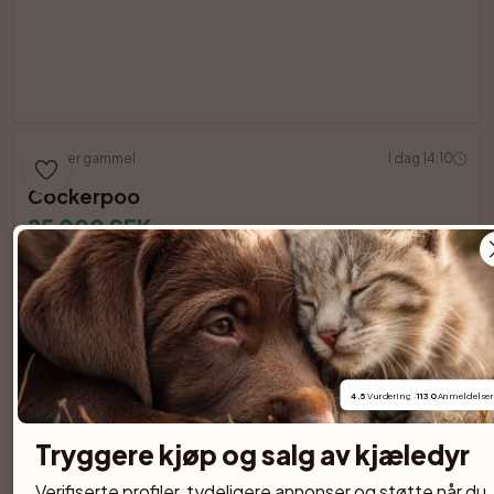
11 uker gammel
I dag 14:10
Cockerpoo
25 000 SEK
Nu är det en valp som söker nytt kärleksfullt hem.  Hanen är 
svart med lite vita detaljer och full av energi. Han är mycket 
social och vill gärna gosa i ditt Valpen är 8 veckor och 
veterinärbesiktigad

1 hannhund
Rasekryss
Marielle B.
4.5
 Vurdering · 
1130
 Anmeldelser
MB
Kristinehamn
·
Privat Selger
Tryggere kjøp og salg av kjæledyr
5 uker gammel
I dag 13:45
Verifiserte profiler, tydeligere annonser og støtte når du 