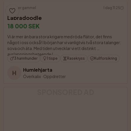
9 uker gammel
I dag 11:25
Labradoodle
18 000 SEK
Vi är mer än bara stora krigare med röda flätor, det finns 
något i oss också! I början har vi vanligtvis två stora talanger: 
sova och äta. Med tiden utvecklar vi ett distinkt 
avslappningsbeteende (

3 hannhunder
1 tispe
Rasekryss
Kullforsikring
Humlehjarta
H
Överkalix
·
Oppdretter
SPONSORED AD