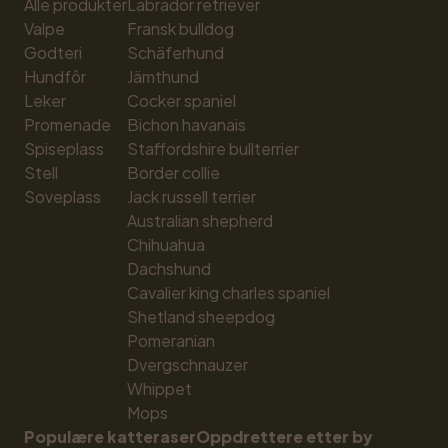
Alle produkter
Labrador retriever
Valpe
Fransk bulldog
Godteri
Schäferhund
Hundfôr
Jämthund
Leker
Cocker spaniel
Promenade
Bichon havanais
Spiseplass
Staffordshire bullterrier
Stell
Border collie
Soveplass
Jack russell terrier
Australian shepherd
Chihuahua
Dachshund
Cavalier king charles spaniel
Shetland sheepdog
Pomeranian
Dvergschnauzer
Whippet
Mops
Populære katteraser
Oppdrettere etter by