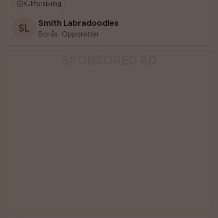
Kullforsikring
Smith Labradoodles
SL
Borås
·
Oppdretter
SPONSORED AD