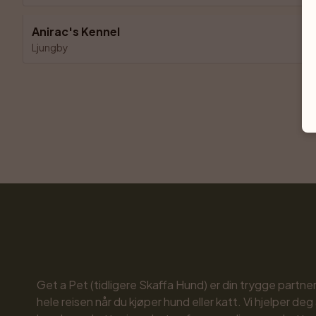
Anirac's Kennel
Ljungby
Get a Pet (tidligere Skaffa Hund) er din trygge partne
hele reisen når du kjøper hund eller katt. Vi hjelper deg 