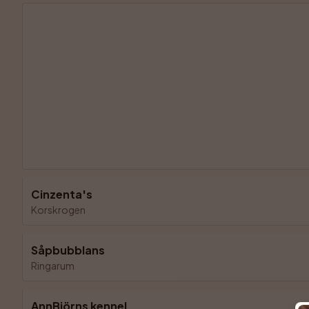
Cinzenta's
Korskrogen
Såpbubblans
Ringarum
AnnBjörns kennel