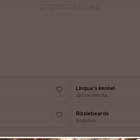
SPONSORED AD
Linqua's kennel
Västra näshulta
Bizziebeards
Bodafors
Meet MyOwn