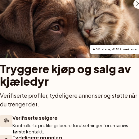
Brunflo
Just Ask
Lillkyrka
SPONSORED AD
4.5
 Vurdering · 
1130
 Anmeldelser
Tryggere kjøp og salg av 
kjæledyr
Verifiserte profiler, tydeligere annonser og støtte når 
du trenger det.
Verifiserte selgere
Kontrollerte profiler gir bedre forutsetninger for en seriøs 
Villa Rosa
første kontakt.
Emmaboda
Tydeligere grunnlag