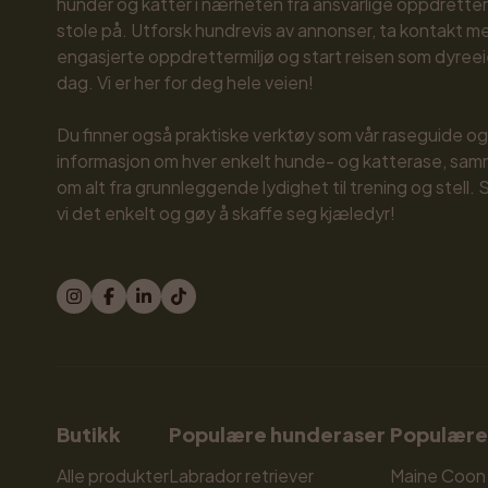
hunder og katter i nærheten fra ansvarlige oppdretter
stole på. Utforsk hundrevis av annonser, ta kontakt me
engasjerte oppdrettermiljø og start reisen som dyreeier
dag. Vi er her for deg hele veien!

Du finner også praktiske verktøy som vår raseguide og 
informasjon om hver enkelt hunde- og katterase, sam
om alt fra grunnleggende lydighet til trening og stell.
vi det enkelt og gøy å skaffe seg kjæledyr!
Butikk
Populære hunderaser
Populære
Alle produkter
Labrador retriever
Maine Coon