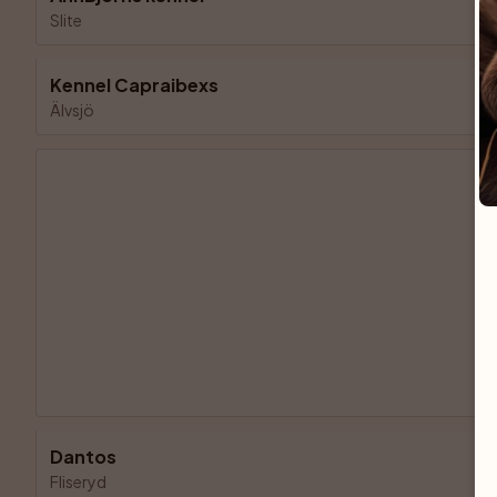
Slite
Kennel Capraibexs
Älvsjö
Dantos
Fliseryd