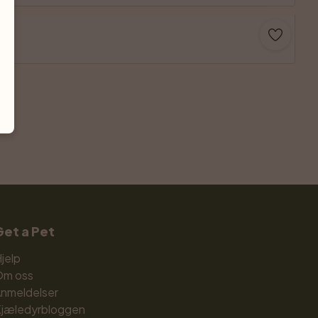
Get a Pet
jelp
Om oss
nmeldelser
jæledyrbloggen