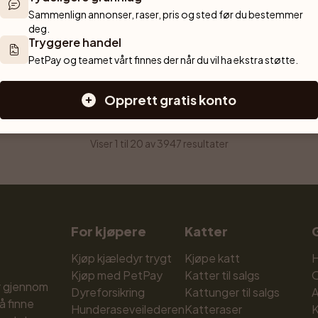
Sammenlign annonser, raser, pris og sted før du bestemmer 
deg.
Kattorps
Tryggere handel
Åtvidaberg
PetPay og teamet vårt finnes der når du vil ha ekstra støtte.
Opprett gratis konto
Forrige
1
2
3
Neste
Viser 1 til 20 av 3947 resultater
For kjøpere
Katter
Kjøp kjæledyr trygt
Kjøpe katt
H
Kjøp med PetPay
Katter til salgs
r gjennom 
Dyreforsikring
Kattunger til salgs
A
å finne 
Hunderaseveilederen
Katteraser
K