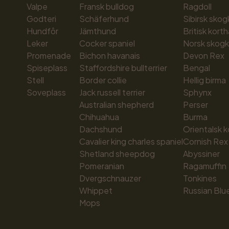
Valpe
Fransk bulldog
Ragdoll
Godteri
Schäferhund
Sibirsk skog
Hundfôr
Jämthund
Britisk korth
Leker
Cocker spaniel
Norsk skogk
Promenade
Bichon havanais
Devon Rex
Spiseplass
Staffordshire bullterrier
Bengal
Stell
Border collie
Hellig birma
Soveplass
Jack russell terrier
Sphynx
Australian shepherd
Perser
Chihuahua
Burma
Dachshund
Orientalsk k
Cavalier king charles spaniel
Cornish Rex
Shetland sheepdog
Abyssiner
Pomeranian
Ragamuffin
Dvergschnauzer
Tonkines
Whippet
Russian Blu
Mops