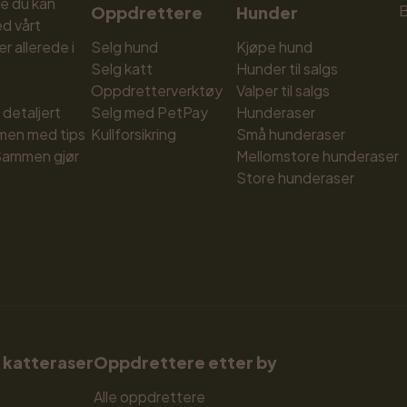
e du kan 
B
Oppdrettere
Hunder
d vårt 
 allerede i 
Selg hund
Kjøpe hund
Selg katt
Hunder til salgs
Oppdretterverktøy
Valper til salgs
detaljert 
Selg med PetPay
Hunderaser
men med tips 
Kullforsikring
Små hunderaser
 Sammen gjør 
Mellomstore hunderaser
Store hunderaser
 katteraser
Oppdrettere etter by
Alle oppdrettere