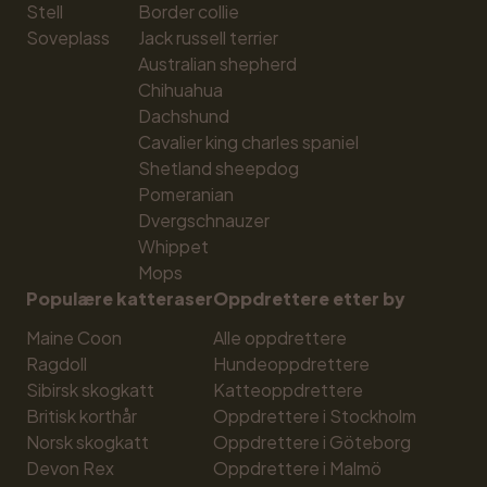
Stell
Border collie
Soveplass
Jack russell terrier
Australian shepherd
Chihuahua
Dachshund
Cavalier king charles spaniel
Shetland sheepdog
Pomeranian
Dvergschnauzer
Whippet
Mops
Populære katteraser
Oppdrettere etter by
Maine Coon
Alle oppdrettere
Ragdoll
Hundeoppdrettere
Sibirsk skogkatt
Katteoppdrettere
Britisk korthår
Oppdrettere i Stockholm
Norsk skogkatt
Oppdrettere i Göteborg
Devon Rex
Oppdrettere i Malmö