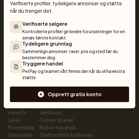
Get a Pet
Verifiserte profiler, tydeligere annonser og støtte 
når du trenger det.
Hjelp
Om oss
Verifiserte selgere
Anmeldelser
Kontrollerte profiler gir bedre forutsetninger for en 
Kjæledyrbloggen
seriøs første kontakt.
Butikk
Tydeligere grunnlag
Sammenlign annonser, raser, pris og sted før du 
bestemmer deg.
Tryggere handel
PetPay og teamet vårt finnes der når du vil ha ekstra 
støtte.
Butikk
Populære hunderaser
Alle produkter
Labrador retriever
Opprett gratis konto
Valpe
Fransk bulldog
Godteri
Schäferhund
Hundfôr
Jämthund
Leker
Cocker spaniel
Promenade
Bichon havanais
Spiseplass
Staffordshire bullterrier