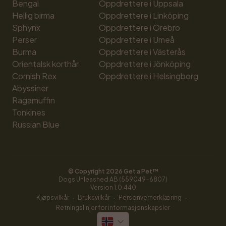
Bengal
Oppdrettere i Uppsala
Hellig birma
Oppdrettere i Linköping
Sphynx
Oppdrettere i Örebro
Perser
Oppdrettere i Umeå
Burma
Oppdrettere i Västerås
Orientalsk korthår
Oppdrettere i Jönköping
Cornish Rex
Oppdrettere i Helsingborg
Abyssiner
Ragamuffin
Tonkines
Russian Blue
© Copyright 
2026
 Get a Pet™
Dogs Unleashed AB (559049-6807)
Version 
1.0.440
·
·
·
Kjøpsvilkår
Bruksvilkår
Personvernerklæring
Retningslinjer for informasjonskapsler