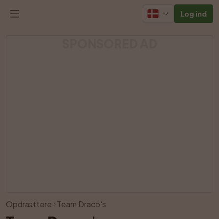
Log ind
SPONSORED AD
Vis alle billeder
Opdrættere
Team Draco's