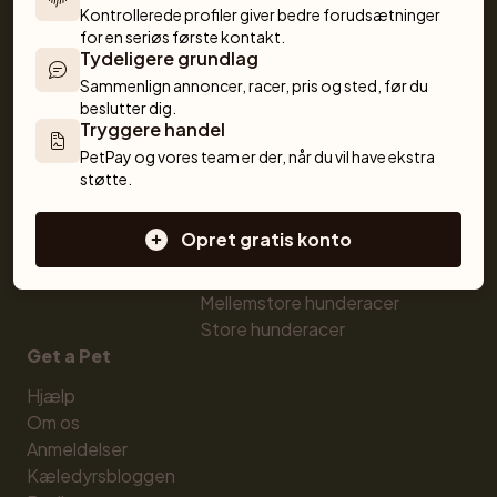
Kontrollerede profiler giver bedre forudsætninger 
Køb kæledyr trygt
Købe kat
for en seriøs første kontakt.
Køb med PetPay
Katte til salg
Tydeligere grundlag
Kæledyrsforsikring
Killinger til salg
Sammenlign annoncer, racer, pris og sted, før du 
Hunderaseksperten
Katteracer
beslutter dig.
Tryggere handel
Opdrættere
Hunde
PetPay og vores team er der, når du vil have ekstra 
Sælg hund
Købe hund
støtte.
Sælg kat
Hunde til salg
Opdrætterværktøjer
Hvalpe til salg
Opret gratis konto
Sælg med PetPay
Hunderacer
Kuldforsikring
Små hunderacer
Mellemstore hunderacer
Store hunderacer
Get a Pet
Hjælp
Om os
Anmeldelser
Kæledyrsbloggen