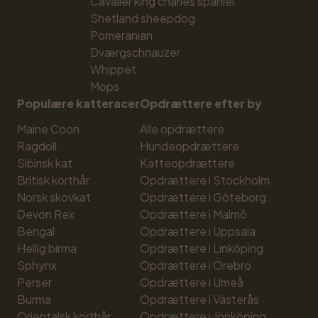
Cavalier king charles spaniel
Shetland sheepdog
Pomeranian
Dværgschnauzer
Whippet
Mops
Populære katteracer
Opdrættere efter by
Maine Coon
Alle opdrættere
Ragdoll
Hundeopdrættere
Sibirisk kat
Katteopdrættere
Britisk korthår
Opdrættere i Stockholm
Norsk skovkat
Opdrættere i Göteborg
Devon Rex
Opdrættere i Malmö
Bengal
Opdrættere i Uppsala
Hellig birma
Opdrættere i Linköping
Sphynx
Opdrættere i Örebro
Perser
Opdrættere i Umeå
Burma
Opdrættere i Västerås
Orientalsk korthår
Opdrættere i Jönköping