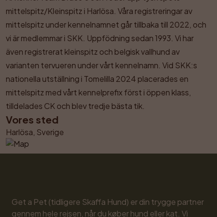
mittelspitz/Kleinspitz i Harlösa. Våra registreringar av 
mittelspitz under kennelnamnet går tillbaka till 2022, och 
vi är medlemmar i SKK. Uppfödning sedan 1993. Vi har 
även registrerat kleinspitz och belgisk vallhund av 
varianten tervueren under vårt kennelnamn. Vid SKK:s 
nationella utställning i Tomelilla 2024 placerades en 
mittelspitz med vårt kennelprefix först i öppen klass, 
tilldelades CK och blev tredje bästa tik.
Vores sted
Harlösa, Sverige
Get a Pet (tidligere Skaffa Hund) er din trygge partner 
gennem hele rejsen, når du køber hund eller kat. Vi 