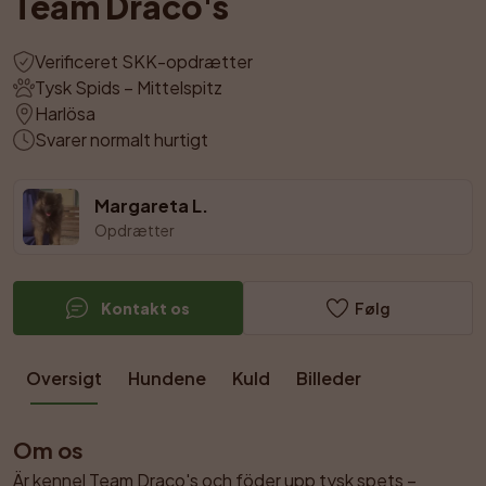
Team Draco's
Verificeret SKK-opdrætter
Tysk Spids – Mittelspitz
Harlösa
Svarer normalt hurtigt
Margareta L.
Opdrætter
Kontakt os
Følg
Oversigt
Hundene
Kuld
Billeder
Om os
Är kennel Team Draco's och föder upp tysk spets – 