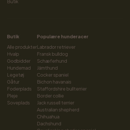
Butik
Butik
Populære hunderacer
Alle produkter
Labrador retriever
Hvalp
Fransk bulldog
Godbidder
Schæferhund
Hundemad
Jämthund
Legetøj
Cocker spaniel
Gåtur
Bichon havanais
Foderplads
Staffordshire bullterrier
Pleje
Border collie
Soveplads
Jack russell terrier
Australian shepherd
Chihuahua
Dachshund