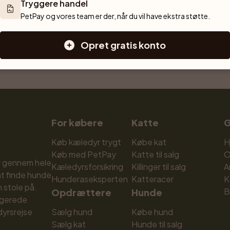
Tryggere handel
PetPay og vores team er der, når du vil have ekstra støtte.
Forrige
1
2
3
Næste
Opret gratis konto
Viser 1 til 20 af 344 resultater
For købere
Katte
G
Køb kæledyr trygt
Købe kat
H
Køb med PetPay
Katte til salg
O
r gennem hele 
Kæledyrsforsikring
Killinger til salg
A
at finde hunde 
Hunderaseksperten
Katteracer
K
stole på. 
B
Opdrættere
Hunde
gerede 
yrsrejse 
Sælg hund
Købe hund
Sælg kat
Hunde til salg