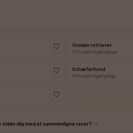
Golden retriever
121 hvalpe tilgængelige
Schæferhund
94 hvalpe tilgængelige
r siden dig med at sammenligne racer?