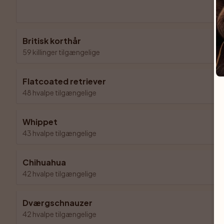
Britisk korthår
59 killinger tilgængelige
Flatcoated retriever
48 hvalpe tilgængelige
Whippet
43 hvalpe tilgængelige
Chihuahua
42 hvalpe tilgængelige
Dværgschnauzer
42 hvalpe tilgængelige