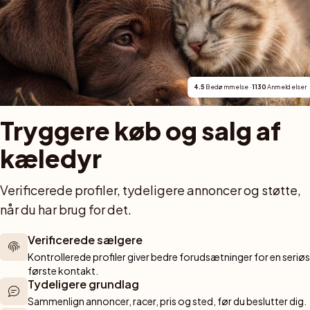
Sibirisk kat
56 killinger tilgængelige
4.5
 Bedømmelse · 
1130
 Anmeldelser
Fransk bulldog
Tryggere køb og salg af 
44 hvalpe tilgængelige
kæledyr
Finsk lapphund
42 hvalpe tilgængelige
Verificerede profiler, tydeligere annoncer og støtte, 
når du har brug for det.
Chinese crested dog
Verificerede sælgere
42 hvalpe tilgængelige
Kontrollerede profiler giver bedre forudsætninger for en seriøs 
første kontakt.
Tibetansk spaniel
Tydeligere grundlag
39 hvalpe tilgængelige
Sammenlign annoncer, racer, pris og sted, før du beslutter dig.