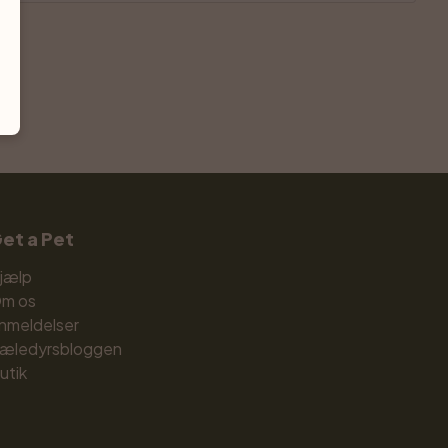
et a Pet
jælp
m os
nmeldelser
æledyrsbloggen
utik