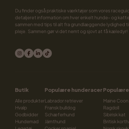
Du finder også praktiske værktøjer som vores raceguid
detaljeret information om hver enkelt hunde- og katte
sammen med tips til alt fra grundlæggende lydighed til
pleje. Sammen gør vi det nemt og sjovt at få kæledyr!
Butik
Populære hunderacer
Populære
Alle produkter
Labrador retriever
Maine Coon
Hvalp
Fransk bulldog
Ragdoll
Godbidder
Schæferhund
Sibirisk kat
Hundemad
Jämthund
Britisk korth
Legetøj
Cocker spaniel
Norsk skovk