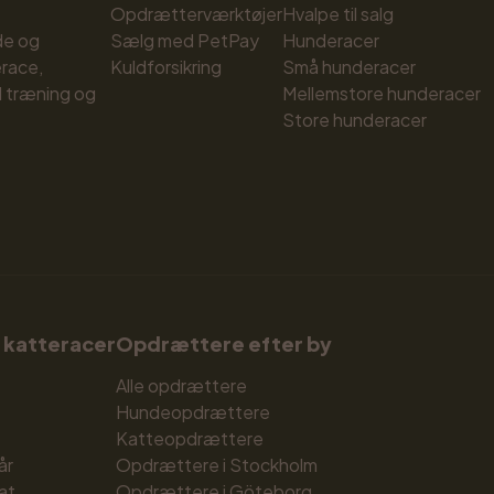
Opdrætterværktøjer
Hvalpe til salg
e og 
Sælg med PetPay
Hunderacer
race, 
Kuldforsikring
Små hunderacer
 træning og 
Mellemstore hunderacer
Store hunderacer
 katteracer
Opdrættere efter by
Alle opdrættere
Hundeopdrættere
Katteopdrættere
år
Opdrættere i Stockholm
at
Opdrættere i Göteborg