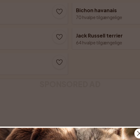
Bichon havanais
70 hvalpe tilgængelige
Jack Russell terrier
64 hvalpe tilgængelige
SPONSORED AD