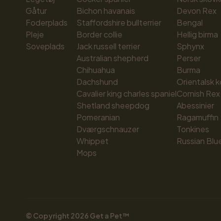
Gåtur
Bichon havanais
Devon Rex
Foderplads
Staffordshire bullterrier
Bengal
Pleje
Border collie
Hellig birma
Soveplads
Jack russell terrier
Sphynx
Australian shepherd
Perser
Chihuahua
Burma
Dachshund
Orientalsk k
Cavalier king charles spaniel
Cornish Rex
Shetland sheepdog
Abessinier
Pomeranian
Ragamuffin
Dværgschnauzer
Tonkines
Whippet
Russian Blu
Mops
© Copyright 
2026
 Get a Pet™