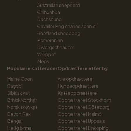
Australian shepherd
Chihuahua
Dachshund
Cavalier king charles spaniel
Shetland sheepdog
Pomeranian
Dværgschnauzer
Whippet
Mops
Populære katteracer
Opdrættere efter by
Maine Coon
Alle opdrættere
Ragdoll
Hundeopdrættere
Sibirisk kat
Katteopdrættere
Britisk korthår
Opdrættere i Stockholm
Norsk skovkat
Opdrættere i Göteborg
Devon Rex
Opdrættere i Malmö
Bengal
Opdrættere i Uppsala
Hellig birma
Opdrættere i Linköping