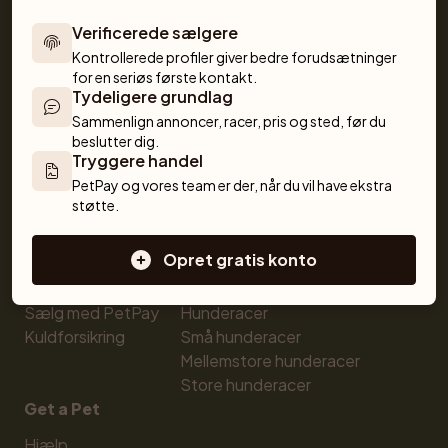
Verificerede sælgere
Kontrollerede profiler giver bedre forudsætninger 
For købere
Katte
for en seriøs første kontakt.
Tydeligere grundlag
Køb kæledyr trygt
Købe kat
Sammenlign annoncer, racer, pris og sted, før du 
Køb med PetPay
Katte til salg
beslutter dig.
Kæledyrsforsikring
Killinger til salg
Tryggere handel
Hunderaseksperten
Katteracer
PetPay og vores team er der, når du vil have ekstra 
Opdrættere
Hunde
støtte.
Sælg hund
Købe hund
Opret gratis konto
Sælg kat
Hunde til salg
Opdrætterværktøjer
Hvalpe til salg
Sælg med PetPay
Hunderacer
Kuldforsikring
Små hunderacer
Mellemstore hunderacer
Store hunderacer
Get a Pet
Hjælp