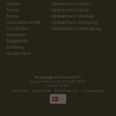
Sphynx
Opdrættere i Örebro
Perser
Opdrættere i Umeå
Burma
Opdrættere i Västerås
Orientalsk korthår
Opdrættere i Jönköping
Cornish Rex
Opdrættere i Helsingborg
Abessinier
Ragamuffin
Tonkines
Russian Blue
© Copyright 
2026
 Get a Pet™
Dogs Unleashed AB (559049-6807)
Version 
1.0.440
·
·
·
Købsvilkår
Brugervilkår
Privatlivspolitik
Cookiepolitik