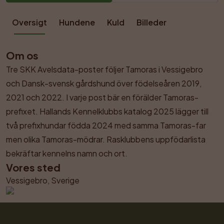
Oversigt
Hundene
Kuld
Billeder
Om os
Tre SKK Avelsdata-poster följer Tamoras i Vessigebro 
och Dansk-svensk gårdshund över födelseåren 2019, 
2021 och 2022. I varje post bär en förälder Tamoras-
prefixet. Hallands Kennelklubbs katalog 2025 lägger till 
två prefixhundar födda 2024 med samma Tamoras-far 
men olika Tamoras-mödrar. Rasklubbens uppfödarlista 
bekräftar kennelns namn och ort.
Vores sted
Vessigebro, Sverige