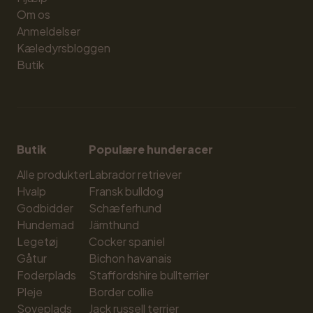
Om os
Anmeldelser
Kæledyrsbloggen
Butik
Butik
Populære hunderacer
Alle produkter
Labrador retriever
Hvalp
Fransk bulldog
Godbidder
Schæferhund
Hundemad
Jämthund
Legetøj
Cocker spaniel
Gåtur
Bichon havanais
Foderplads
Staffordshire bullterrier
Pleje
Border collie
Soveplads
Jack russell terrier