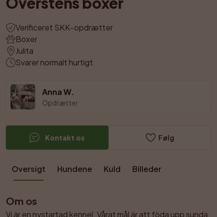
Överstens boxer
Verificeret SKK-opdrætter
Boxer
Julita
Svarer normalt hurtigt
Anna W.
Opdrætter
Kontakt os
Følg
Oversigt
Hundene
Kuld
Billeder
Om os
Vi är en nystartad kennel. Vårat mål är att föda upp sunda 