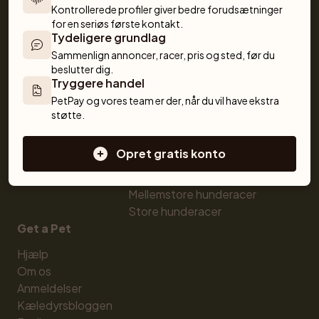
Kontrollerede profiler giver bedre forudsætninger 
Køb kæledyr trygt
Købe kat
for en seriøs første kontakt.
Køb med PetPay
Katte til salg
Tydeligere grundlag
Kæledyrsforsikring
Killinger til salg
Sammenlign annoncer, racer, pris og sted, før du 
Hunderaseksperten
Katteracer
beslutter dig.
Tryggere handel
Opdrættere
Hunde
PetPay og vores team er der, når du vil have ekstra 
Sælg hund
Købe hund
støtte.
Sælg kat
Hunde til salg
Opdrætterværktøjer
Hvalpe til salg
Opret gratis konto
Sælg med PetPay
Hunderacer
Kuldforsikring
Små hunderacer
Mellemstore hunderacer
Store hunderacer
Get a Pet
Hjælp
Om os
Anmeldelser
Kæledyrsbloggen