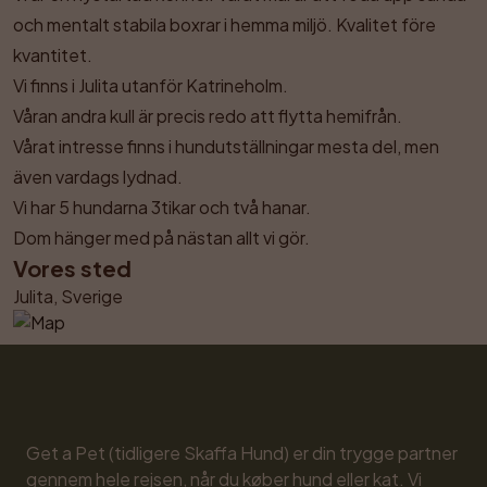
och mentalt stabila boxrar i hemma miljö. Kvalitet före 
kvantitet.

Vi finns i Julita utanför Katrineholm.

Våran andra kull är precis redo att flytta hemifrån.

Vårat intresse finns i hundutställningar mesta del, men 
även vardags lydnad.

Vi har 5 hundarna 3tikar och två hanar.

Dom hänger med på nästan allt vi gör.
Vores sted
Julita, Sverige
Get a Pet (tidligere Skaffa Hund) er din trygge partner 
gennem hele rejsen, når du køber hund eller kat. Vi 