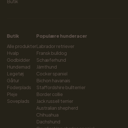
Butik
Butik
Populære hunderacer
Alle produkter
Labrador retriever
Hvalp
Fransk bulldog
Godbidder
Schæferhund
Hundemad
Jämthund
Legetøj
Cocker spaniel
Gåtur
Bichon havanais
Foderplads
Staffordshire bullterrier
Pleje
Border collie
Soveplads
Jack russell terrier
Australian shepherd
Chihuahua
Dachshund