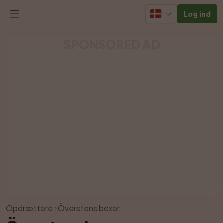
Log ind
SPONSORED AD
Vis alle billeder
Opdrættere
Överstens boxer