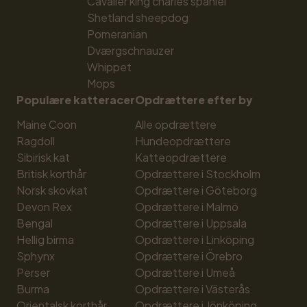
Cavalier king charles spaniel
Shetland sheepdog
Pomeranian
Dværgschnauzer
Whippet
Mops
Populære katteracer
Opdrættere efter by
Maine Coon
Alle opdrættere
Ragdoll
Hundeopdrættere
Sibirisk kat
Katteopdrættere
Britisk korthår
Opdrættere i Stockholm
Norsk skovkat
Opdrættere i Göteborg
Devon Rex
Opdrættere i Malmö
Bengal
Opdrættere i Uppsala
Hellig birma
Opdrættere i Linköping
Sphynx
Opdrættere i Örebro
Perser
Opdrættere i Umeå
Burma
Opdrættere i Västerås
Orientalsk korthår
Opdrættere i Jönköping