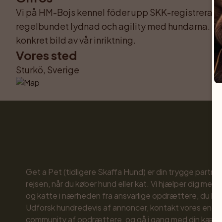
Vi på HM-Bojs kennel föder upp SKK-registrerad Jac
regelbundet lydnad och agility med hundarna. Hem
konkret bild av vår inriktning.
Vores sted
Sturkö, Sverige
Get a Pet (tidligere Skaffa Hund) er din trygge partne
rejsen, når du køber hund eller kat. Vi hjælper dig med 
og katte i nærheden fra ansvarlige opdrættere, du kan 
Udforsk hundredevis af annoncer, kontakt vores enga
community af opdrættere, og gå i gang med din kæled