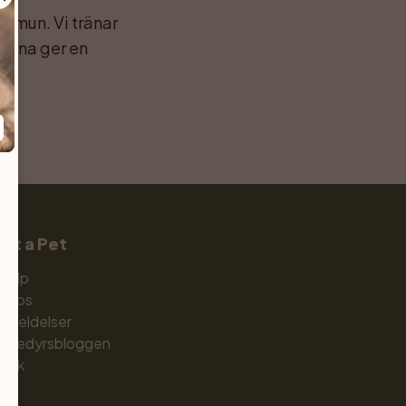
mmun. Vi tränar 
erna ger en 
et a Pet
jælp
m os
nmeldelser
æledyrsbloggen
utik