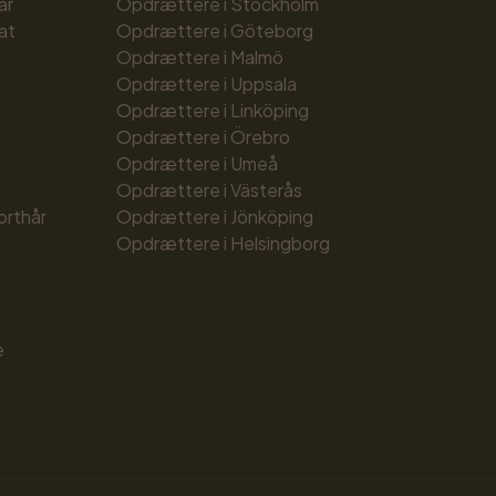
år
Opdrættere i Stockholm
at
Opdrættere i Göteborg
Opdrættere i Malmö
Opdrættere i Uppsala
Opdrættere i Linköping
Opdrættere i Örebro
Opdrættere i Umeå
Opdrættere i Västerås
orthår
Opdrættere i Jönköping
Opdrættere i Helsingborg
e