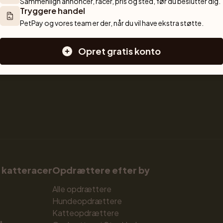
Sammenlign annoncer, racer, pris og sted, før du beslutter dig.
Sælg kat
Hunde til salg
Tryggere handel
Opdrætterværktøjer
Hvalpe til salg
PetPay og vores team er der, når du vil have ekstra støtte.
e og 
Sælg med PetPay
Hunderacer
race, 
Kuldforsikring
Små hunderacer
Opret gratis konto
 træning og 
Mellemstore hunderacer
Store hunderacer
 katteracer
Opdrættere efter by
Alle opdrættere
Hundeopdrættere
Katteopdrættere