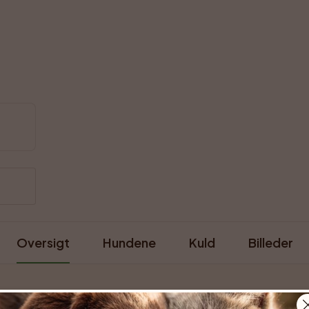
Oversigt
Hundene
Kuld
Billeder