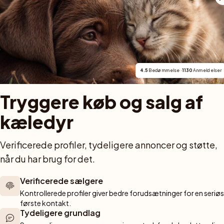
k russell terrier i hemmiljö på Sturkö i Karlskrona ko
miljön, den precisa platsen och de två träningsform
4.5
 Bedømmelse · 
1130
 Anmeldelser
Tryggere køb og salg af 
kæledyr
For købere
Katte
G
Verificerede profiler, tydeligere annoncer og støtte, 
Køb kæledyr trygt
Købe kat
H
når du har brug for det.
Køb med PetPay
Katte til salg
O
r gennem hele 
Kæledyrsforsikring
Killinger til salg
A
Verificerede sælgere
at finde hunde 
Hunderaseksperten
Katteracer
K
Kontrollerede profiler giver bedre forudsætninger for en seriøs 
stole på. 
B
Opdrættere
Hunde
første kontakt.
gerede 
Tydeligere grundlag
yrsrejse 
Sælg hund
Købe hund