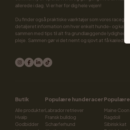
allerede i dag. Vi er her for dig hele vejen!

Du finder også praktiske værktøjer som vores raceguid
detaljeret information om hver enkelt hunde- og katte
sammen med tips til alt fra grundlæggende lydighed til
pleje. Sammen gør vi det nemt og sjovt at få kæledyr!
Butik
Populære hunderacer
Populære
Alle produkter
Labrador retriever
Maine Coon
Hvalp
Fransk bulldog
Ragdoll
Godbidder
Schæferhund
Sibirisk kat