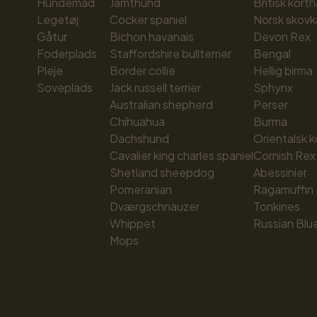
Hundemad
Jämthund
Britisk korth
Legetøj
Cocker spaniel
Norsk skovk
Gåtur
Bichon havanais
Devon Rex
Foderplads
Staffordshire bullterrier
Bengal
Pleje
Border collie
Hellig birma
Soveplads
Jack russell terrier
Sphynx
Australian shepherd
Perser
Chihuahua
Burma
Dachshund
Orientalsk k
Cavalier king charles spaniel
Cornish Rex
Shetland sheepdog
Abessinier
Pomeranian
Ragamuffin
Dværgschnauzer
Tonkines
Whippet
Russian Blu
Mops