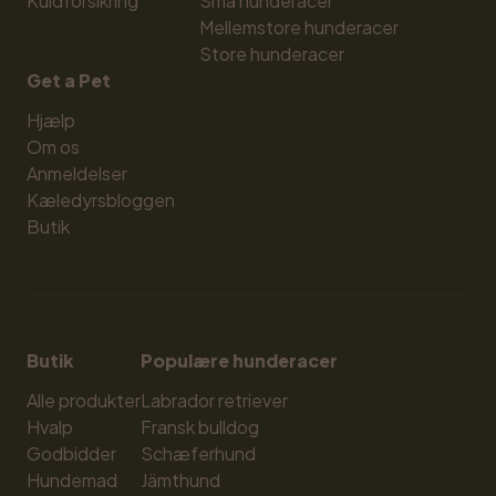
Kuldforsikring
Små hunderacer
Mellemstore hunderacer
Store hunderacer
Get a Pet
Hjælp
Om os
Anmeldelser
Kæledyrsbloggen
Butik
Butik
Populære hunderacer
Alle produkter
Labrador retriever
Hvalp
Fransk bulldog
Godbidder
Schæferhund
Hundemad
Jämthund