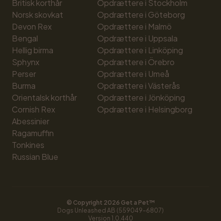
Britisk korthår
Opdrættere i Stockholm
Norsk skovkat
Opdrættere i Göteborg
Devon Rex
Opdrættere i Malmö
Bengal
Opdrættere i Uppsala
Hellig birma
Opdrættere i Linköping
Sphynx
Opdrættere i Örebro
Perser
Opdrættere i Umeå
Burma
Opdrættere i Västerås
Orientalsk korthår
Opdrættere i Jönköping
Cornish Rex
Opdrættere i Helsingborg
Abessinier
Ragamuffin
Tonkines
Russian Blue
© Copyright 
2026
 Get a Pet™
Dogs Unleashed AB (559049-6807)
Version 
1.0.440