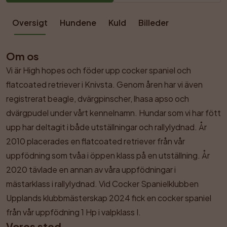
Oversigt
Hundene
Kuld
Billeder
Om os
Vi är High hopes och föder upp cocker spaniel och 
flatcoated retriever i Knivsta. Genom åren har vi även 
registrerat beagle, dvärgpinscher, lhasa apso och 
dvärgpudel under vårt kennelnamn. Hundar som vi har fött 
upp har deltagit i både utställningar och rallylydnad. År 
2010 placerades en flatcoated retriever från vår 
uppfödning som tvåa i öppen klass på en utställning. År 
2020 tävlade en annan av våra uppfödningar i 
mästarklass i rallylydnad. Vid Cocker Spanielklubben 
Upplands klubbmästerskap 2024 fick en cocker spaniel 
från vår uppfödning 1 Hp i valpklass I.
Vores sted