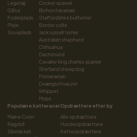
Legetøj
Cocker spaniel
Gåtur
Bichon havanais
Foderplads
Staffordshire bullterrier
Pleje
Border collie
Soveplads
Jack russell terrier
Australian shepherd
Chihuahua
Dachshund
Cavalier king charles spaniel
Shetland sheepdog
Pomeranian
Dværgschnauzer
Whippet
Mops
Populære katteracer
Opdrættere efter by
Maine Coon
Alle opdrættere
Ragdoll
Hundeopdrættere
Sibirisk kat
Katteopdrættere