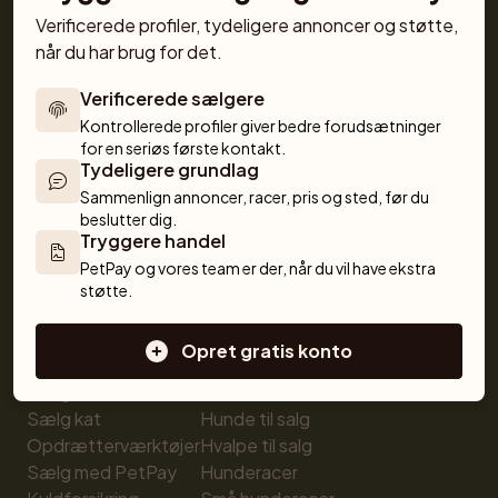
grundlæggende lydighed til træning og pleje. 
Verificerede profiler, tydeligere annoncer og støtte, 
Sammen gør vi det nemt og sjovt at få kæledyr!
når du har brug for det.
Verificerede sælgere
Kontrollerede profiler giver bedre forudsætninger 
for en seriøs første kontakt.
Tydeligere grundlag
Sammenlign annoncer, racer, pris og sted, før du 
For købere
Katte
beslutter dig.
Tryggere handel
Køb kæledyr trygt
Købe kat
PetPay og vores team er der, når du vil have ekstra 
Køb med PetPay
Katte til salg
støtte.
Kæledyrsforsikring
Killinger til salg
Hunderaseksperten
Katteracer
Opret gratis konto
Opdrættere
Hunde
Sælg hund
Købe hund
Sælg kat
Hunde til salg
Opdrætterværktøjer
Hvalpe til salg
Sælg med PetPay
Hunderacer