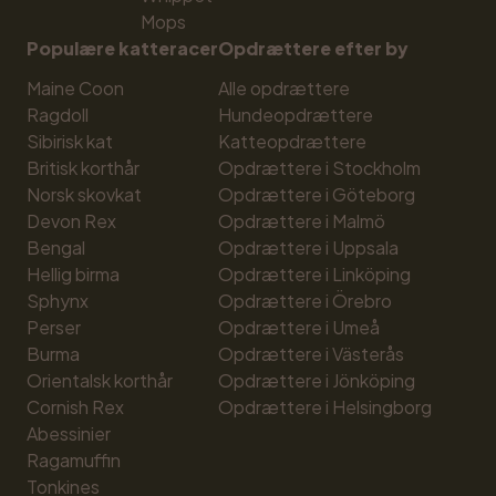
Mops
Populære katteracer
Opdrættere efter by
Maine Coon
Alle opdrættere
Ragdoll
Hundeopdrættere
Sibirisk kat
Katteopdrættere
Britisk korthår
Opdrættere i Stockholm
Norsk skovkat
Opdrættere i Göteborg
Devon Rex
Opdrættere i Malmö
Bengal
Opdrættere i Uppsala
Hellig birma
Opdrættere i Linköping
Sphynx
Opdrættere i Örebro
Perser
Opdrættere i Umeå
Burma
Opdrættere i Västerås
Orientalsk korthår
Opdrættere i Jönköping
Cornish Rex
Opdrættere i Helsingborg
Abessinier
Ragamuffin
Tonkines