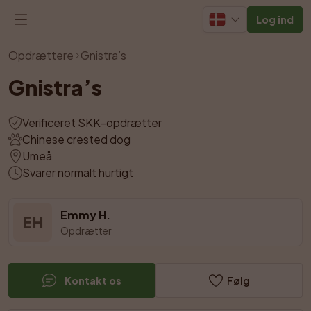
Log ind
Vis alle billeder
Opdrættere
Gnistra’s
Gnistra’s
Verificeret SKK-opdrætter
Chinese crested dog
Umeå
Svarer normalt hurtigt
Emmy H.
EH
Opdrætter
Kontakt os
Følg