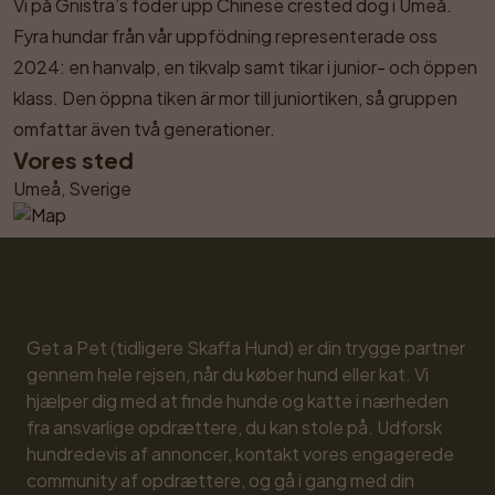
Vi på Gnistra’s föder upp Chinese crested dog i Umeå. 
Fyra hundar från vår uppfödning representerade oss 
2024: en hanvalp, en tikvalp samt tikar i junior- och öppen 
klass. Den öppna tiken är mor till juniortiken, så gruppen 
omfattar även två generationer.
Vores sted
Umeå, Sverige
Get a Pet (tidligere Skaffa Hund) er din trygge partner 
gennem hele rejsen, når du køber hund eller kat. Vi 
hjælper dig med at finde hunde og katte i nærheden 
fra ansvarlige opdrættere, du kan stole på. Udforsk 
hundredevis af annoncer, kontakt vores engagerede 
community af opdrættere, og gå i gang med din 