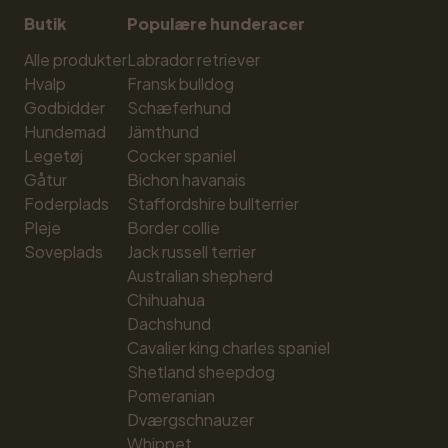
Butik
Populære hunderacer
Alle produkter
Labrador retriever
Hvalp
Fransk bulldog
Godbidder
Schæferhund
Hundemad
Jämthund
Legetøj
Cocker spaniel
Gåtur
Bichon havanais
Foderplads
Staffordshire bullterrier
Pleje
Border collie
Soveplads
Jack russell terrier
Australian shepherd
Chihuahua
Dachshund
Cavalier king charles spaniel
Shetland sheepdog
Pomeranian
Dværgschnauzer
Whippet