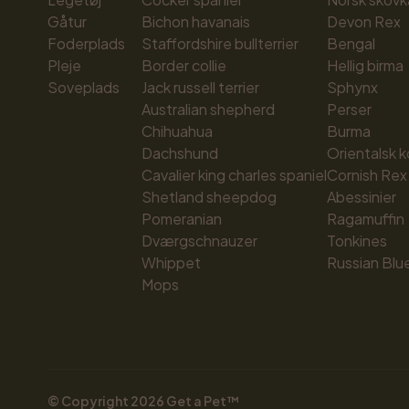
Gåtur
Bichon havanais
Devon Rex
Foderplads
Staffordshire bullterrier
Bengal
Pleje
Border collie
Hellig birma
Soveplads
Jack russell terrier
Sphynx
Australian shepherd
Perser
Chihuahua
Burma
Dachshund
Orientalsk k
Cavalier king charles spaniel
Cornish Rex
Shetland sheepdog
Abessinier
Pomeranian
Ragamuffin
Dværgschnauzer
Tonkines
Whippet
Russian Blu
Mops
© Copyright 
2026
 Get a Pet™