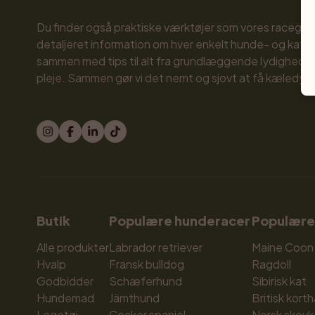
Du finder også praktiske værktøjer som vores raceguid
detaljeret information om hver enkelt hunde- og katte
sammen med tips til alt fra grundlæggende lydighed til
pleje. Sammen gør vi det nemt og sjovt at få kæledyr!
Butik
Populære hunderacer
Populære
Alle produkter
Labrador retriever
Maine Coon
Hvalp
Fransk bulldog
Ragdoll
Godbidder
Schæferhund
Sibirisk kat
Hundemad
Jämthund
Britisk korth
Legetøj
Cocker spaniel
Norsk skovk