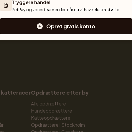
Tryggere handel
Opdrætterværktøjer
Hvalpe til salg
PetPay og vores team er der, når du vil have ekstra støtte.
e og 
Sælg med PetPay
Hunderacer
race, 
Kuldforsikring
Små hunderacer
 træning og 
Mellemstore hunderacer
Opret gratis konto
Store hunderacer
 katteracer
Opdrættere efter by
Alle opdrættere
Hundeopdrættere
Katteopdrættere
år
Opdrættere i Stockholm
at
Opdrættere i Göteborg