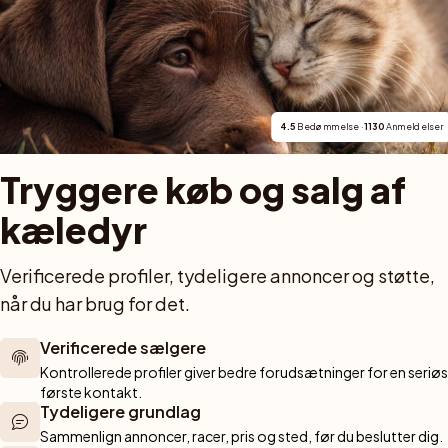
teborg. Vår verksamhet med rasen går tillbaka till 20
n.
4.5
 Bedømmelse · 
1130
 Anmeldelser
Tryggere køb og salg af 
kæledyr
For købere
Katte
G
Verificerede profiler, tydeligere annoncer og støtte, 
Køb kæledyr trygt
Købe kat
H
når du har brug for det.
Køb med PetPay
Katte til salg
O
r gennem hele 
Kæledyrsforsikring
Killinger til salg
A
at finde hunde 
Verificerede sælgere
Hunderaseksperten
Katteracer
K
stole på. 
Kontrollerede profiler giver bedre forudsætninger for en seriøs 
B
Opdrættere
Hunde
gerede 
første kontakt.
Tydeligere grundlag
yrsrejse 
Sælg hund
Købe hund
Sammenlign annoncer, racer, pris og sted, før du beslutter dig.
Sælg kat
Hunde til salg