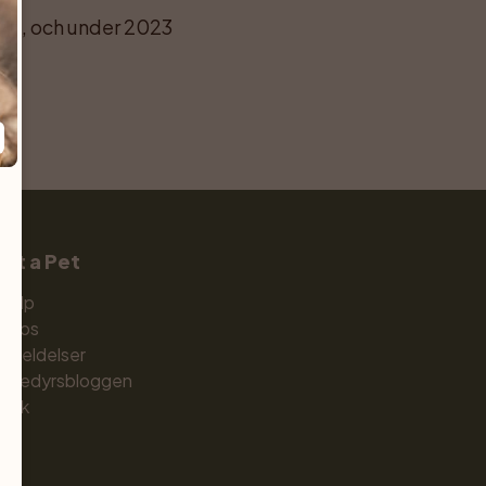
16, och under 2023 
et a Pet
jælp
m os
nmeldelser
æledyrsbloggen
utik