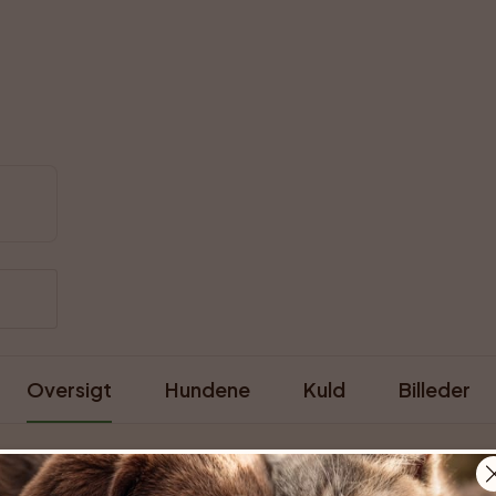
Oversigt
Hundene
Kuld
Billeder