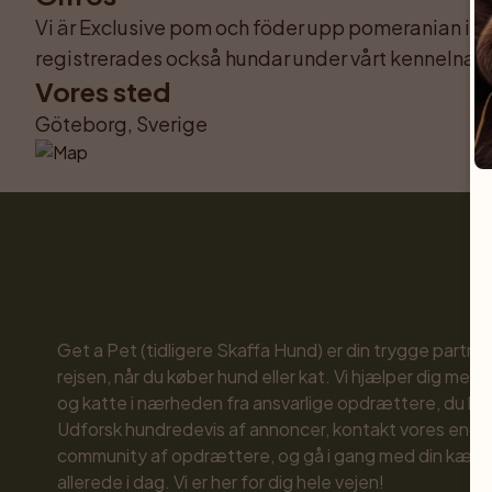
Vi är Exclusive pom och föder upp pomeranian i Gö
registrerades också hundar under vårt kennelnam
Vores sted
Göteborg, Sverige
Get a Pet (tidligere Skaffa Hund) er din trygge partne
rejsen, når du køber hund eller kat. Vi hjælper dig med 
og katte i nærheden fra ansvarlige opdrættere, du kan 
Udforsk hundredevis af annoncer, kontakt vores enga
community af opdrættere, og gå i gang med din kæled
allerede i dag. Vi er her for dig hele vejen!
