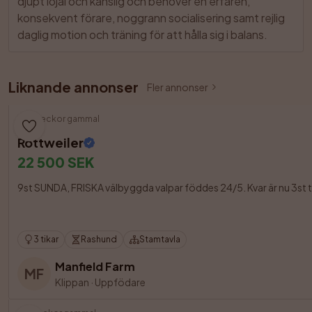
djupt lojal och känslig och behöver en erfaren, 
konsekvent förare, noggrann socialisering samt rejlig 
daglig motion och träning för att hålla sig i balans.
Liknande annonser
Fler annonser
10 veckor gammal
Rottweiler
22 500 SEK
9st SUNDA, FRISKA välbyggda valpar föddes 24/5. Kvar är nu 3st tik
3 tikar
Rashund
Stamtavla
Manfield Farm
MF
Klippan
·
Uppfödare