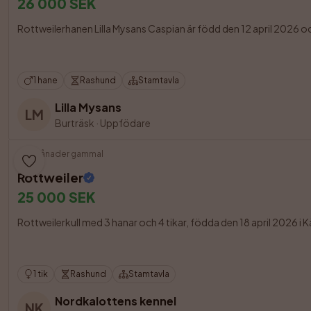
26 000 SEK
Rottweilerhanen Lilla Mysans Caspian är född den 12 april 2026 och fi
1 hane
Rashund
Stamtavla
Lilla Mysans
LM
Burträsk
·
Uppfödare
3 månader gammal
Rottweiler
25 000 SEK
Rottweilerkull med 3 hanar och 4 tikar, födda den 18 april 2026 i Kå
1 tik
Rashund
Stamtavla
Nordkalottens kennel
NK