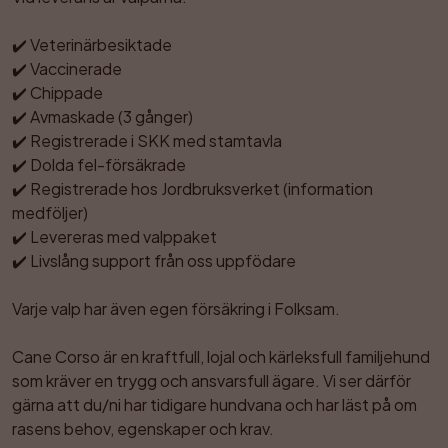
✔️ Veterinärbesiktade

✔️ Vaccinerade

✔️ Chippade

✔️ Avmaskade (3 gånger)

✔️ Registrerade i SKK med stamtavla

✔️ Dolda fel-försäkrade

✔️ Registrerade hos Jordbruksverket (information 
medföljer)

✔️ Levereras med valppaket

✔️ Livslång support från oss uppfödare

Varje valp har även egen försäkring i Folksam.

Cane Corso är en kraftfull, lojal och kärleksfull familjehund 
som kräver en trygg och ansvarsfull ägare. Vi ser därför 
gärna att du/ni har tidigare hundvana och har läst på om 
rasens behov, egenskaper och krav.
