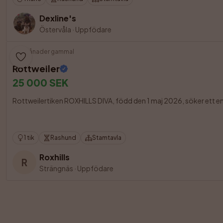
Dexline's
Östervåla
·
Uppfödare
3 månader gammal
Rottweiler
25 000 SEK
Rottweilertiken ROXHILLS DIVA, född den 1 maj 2026, söker ett eng
1 tik
Rashund
Stamtavla
Roxhills
R
Strängnäs
·
Uppfödare