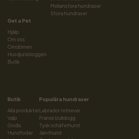
Mellanstora hundraser
Stora hundraser
Get a Pet
Hjälp
Om oss
Omdömen
Husdjursbloggen
Butik
Butik
Populära hundraser
Alla produkter
Labrador retriever
Valp
Fransk bulldogg
Godis
Tysk schäferhund
Hundfoder
Jämthund