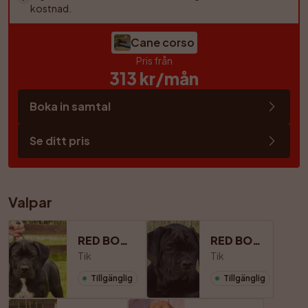
kostnad.
Cane corso
Pris från
313
 kr/mån
Boka in samtal
Se ditt pris
Valpar
RED BOSS FORMULA
RED BOSS FUTURA
Tik
Tik
Tillgänglig
Tillgänglig