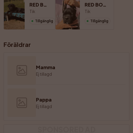
RED BOSS FIESTA
RED BOSS FIREFLITE
Tik
Tik
Tillgänglig
Tillgänglig
Föräldrar
Mamma
Ej tillagd
Pappa
Ej tillagd
SPONSORED AD