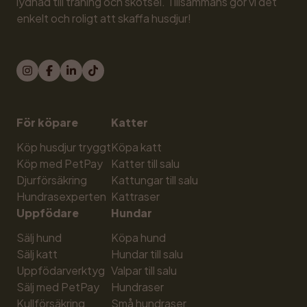
lydnad till träning och skötsel. Tillsammans gör vi det 
enkelt och roligt att skaffa husdjur!
För köpare
Katter
Köp husdjur tryggt
Köpa katt
Köp med PetPay
Katter till salu
Djurförsäkring
Kattungar till salu
Hundrasexperten
Kattraser
Uppfödare
Hundar
Sälj hund
Köpa hund
Sälj katt
Hundar till salu
Uppfödarverktyg
Valpar till salu
Sälj med PetPay
Hundraser
Kullförsäkring
Små hundraser