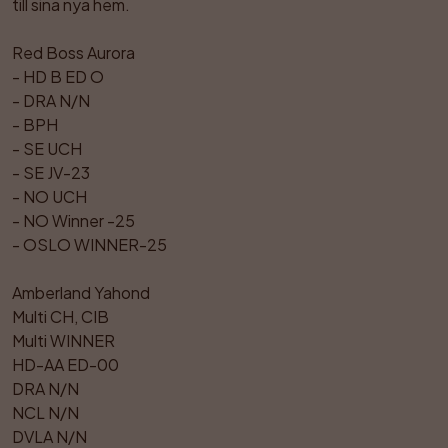
till sina nya hem.

Red Boss Aurora

- HD B ED O

- DRA N/N

- BPH

- SE UCH

- SE JV-23

- NO UCH

- NO Winner -25

- OSLO WINNER-25

Amberland Yahond

Multi CH, CIB

Multi WINNER

HD-AA ED-00

DRA N/N

NCL N/N

DVLA N/N
