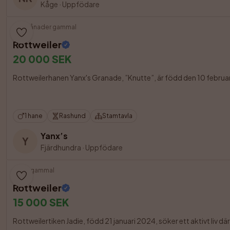
Kåge
·
Uppfödare
5 månader gammal
Rottweiler
20 000 SEK
Rottweilerhanen Yanx's Granade, ”Knutte”, är född den 10 februari 2
1 hane
Rashund
Stamtavla
Yanx’s
Y
Fjärdhundra
·
Uppfödare
2 år gammal
Rottweiler
15 000 SEK
Rottweilertiken Jadie, född 21 januari 2024, söker ett aktivt liv dä