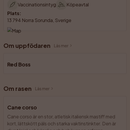
Vaccinationsintyg
Köpeavtal
Plats
:
13 794 Norra Sorunda, Sverige
Om uppfödaren
Läs mer
Red Boss
Om rasen
Läs mer
Cane corso
Cane corso är en stor, atletisk italiensk mastiff med 
kort, lättskött päls och starka vaktinstinkter. Den är 