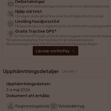
Delbetalningar
Möjlighet till delbetalningar med en enkel och säker betalpartner.
Hjälp vid tvist
Om något skulle gå fel finns vi här för att hjälpa till att lösa det.
Livslång husdjursstöd
Få löpande tips och vägledning för att stötta ditt husdjur genom he
Gratis Tractive GPS*
En Tractive GPS ingår, så att du får en tryggare start med ditt nya hu
*Ett abonnemang hos Tractive krävs för att använda trackern. 
Abonnemanget startar från 90 kr/månad och faktureras årligen.
Läs mer om PetPay
Upphämtningsdetaljer
Läs mer
Upphämtningsdatum
:
5:e maj 2026
Dokument att erhålla
:
Registreringsbevis
Veterinärintyg