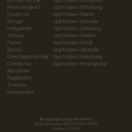
Norsk skogkatt
Uppfödare i Göteborg
Devon rex
Uppfödare i Malmö
Bengal
Uppfödare i Uppsala
Helig birma
Uppfödare i Linköping
Sphynx
Uppfödare i Örebro
Perser
Uppfödare i Umeå
Burma
Uppfödare i Västerås
Orientaliskt korthår
Uppfödare i Jönköping
Cornish rex
Uppfödare i Helsingborg
Abessinier
Ragamuffin
Tonkines
Russian blue
© Copyright 
2026
 Get a Pet™
Dogs Unleashed AB (559049-6807)
Version 
1.0.440