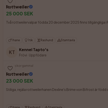
Rottweiler
25 000 SEK
Två rottweilervalpar födda 20 december 2025 finns tillgängliga i F
1 hane
1 tik
Rashund
Stamtavla
Kennel Tapto's
KT
Frövi
·
Uppfödare
6 veckor gammal
Rottweiler
23 000 SEK
Stiliga, rejäla rottweilerhanen Dexline's Brime von Bifrost är född
1 hane
Rashund
Stamtavla