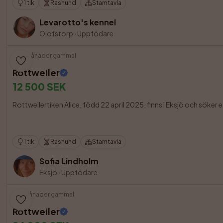
1 tik
Rashund
Stamtavla
Levarotto's kennel
Olofstorp
·
Uppfödare
15 månader gammal
Rottweiler
12 500 SEK
Rottweilertiken Alice, född 22 april 2025, finns i Eksjö och söker e
1 tik
Rashund
Stamtavla
Sofia Lindholm
Eksjö
·
Uppfödare
3 månader gammal
Rottweiler