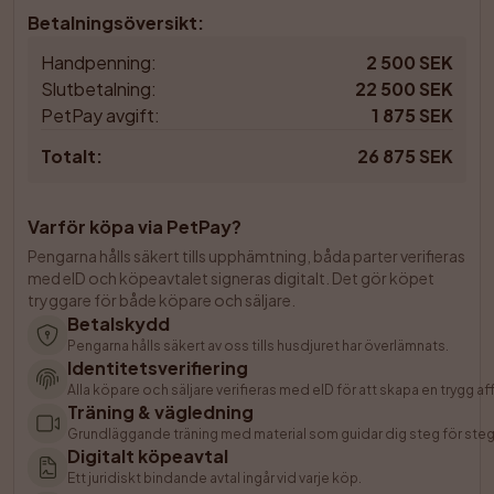
Betalningsöversikt
:
Handpenning
:
2 500 SEK
Slutbetalning
:
22 500 SEK
PetPay avgift
:
1 875 SEK
Totalt
:
26 875 SEK
Varför köpa via PetPay?
Pengarna hålls säkert tills upphämtning, båda parter verifieras 
med eID och köpeavtalet signeras digitalt. Det gör köpet 
tryggare för både köpare och säljare.
Betalskydd
Pengarna hålls säkert av oss tills husdjuret har överlämnats.
Identitetsverifiering
Alla köpare och säljare verifieras med eID för att skapa en trygg aff
Träning & vägledning
Grundläggande träning med material som guidar dig steg för steg f
Digitalt köpeavtal
Ett juridiskt bindande avtal ingår vid varje köp.