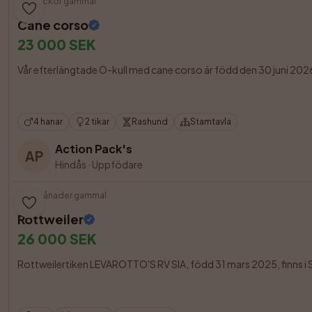
5 veckor gammal
Cane corso
23 000 SEK
Vår efterlängtade O-kull med cane corso är född den 30 juni 2026
4 hanar
2 tikar
Rashund
Stamtavla
Action Pack's
AP
Hindås
·
Uppfödare
16 månader gammal
Rottweiler
26 000 SEK
Rottweilertiken LEVAROTTO'S RV SIA, född 31 mars 2025, finns i Sjöv