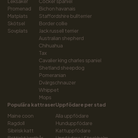
Leksaker
Cocker spaniel
Promenad
Bichon havanais
Matplats
Staffordshire bullterrier
Skötsel
Border collie
Sovplats
Jack russell terrier
Australian shepherd
Chihuahua
Tax
Cavalier king charles spaniel
Shetland sheepdog
Pomeranian
Dvärgschnauzer
Whippet
Mops
Populära kattraser
Uppfödare per stad
Maine coon
Alla uppfödare
Ragdoll
Hunduppfödare
Sibirisk katt
Kattuppfödare
Brittiskt korthår
Uppfödare i Stockholm