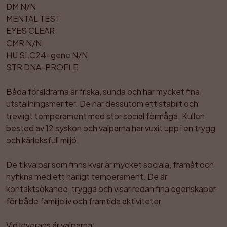
DM N/N

MENTAL TEST

EYES CLEAR

CMR N/N

HU SLC24-gene N/N

STR DNA-PROFLE

Båda föräldrarna är friska, sunda och har mycket fina 
utställningsmeriter. De har dessutom ett stabilt och 
trevligt temperament med stor social förmåga. Kullen 
bestod av 12 syskon och valparna har vuxit upp i en trygg 
och kärleksfull miljö.

De tikvalpar som finns kvar är mycket sociala, framåt och 
nyfikna med ett härligt temperament. De är 
kontaktsökande, trygga och visar redan fina egenskaper 
för både familjeliv och framtida aktiviteter.

Vid leverans är valparna:
