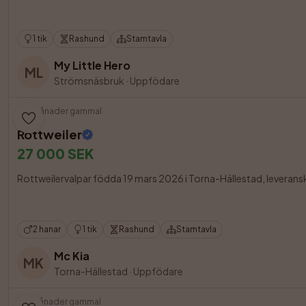
1 tik
Rashund
Stamtavla
My Little Hero
ML
Strömsnäsbruk
·
Uppfödare
4 månader gammal
Rottweiler
27 000 SEK
Rottweilervalpar födda 19 mars 2026 i Torna-Hällestad, leveransklar
2 hanar
1 tik
Rashund
Stamtavla
Mc Kia
MK
Torna-Hällestad
·
Uppfödare
7 månader gammal