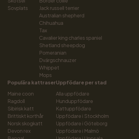
Skötsel
Border collie
Sovplats
Jack russell terrier
Australian shepherd
Chihuahua
Tax
Cavalier king charles spaniel
Shetland sheepdog
Pomeranian
Dvärgschnauzer
Whippet
Mops
Populära kattraser
Uppfödare per stad
Maine coon
Alla uppfödare
Ragdoll
Hunduppfödare
Sibirisk katt
Kattuppfödare
Brittiskt korthår
Uppfödare i Stockholm
Norsk skogkatt
Uppfödare i Göteborg
Devon rex
Uppfödare i Malmö
Bengal
Uppfödare i Uppsala