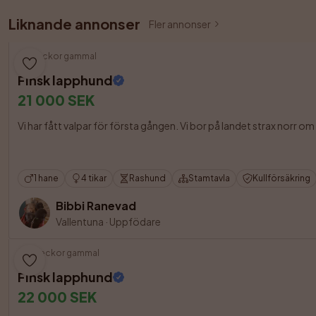
Liknande annonser
Fler annonser
7 veckor gammal
Finsk lapphund
21 000 SEK
Vi har fått valpar för första gången. Vi bor på landet strax norr o
1 hane
4 tikar
Rashund
Stamtavla
Kullförsäkring
Bibbi Ranevad
Vallentuna
·
Uppfödare
12 veckor gammal
Finsk lapphund
22 000 SEK