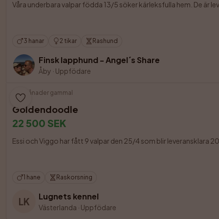
Våra underbara valpar födda 13/5 söker kärleksfulla hem. De är lev
3 hanar
2 tikar
Rashund
Finsk lapphund - Angel´s Share
Åby
·
Uppfödare
3 månader gammal
Goldendoodle
22 500 SEK
Essi och Viggo har fått 9 valpar den 25/4 som blir leveransklara 
1 hane
Raskorsning
Lugnets kennel
LK
Västerlanda
·
Uppfödare