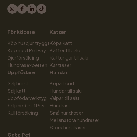
För köpare
Katter
Köp husdjur tryggt
Köpa katt
Köp med PetPay
Katter till salu
Djurförsäkring
Kattungar till salu
Hundrasexperten
Kattraser
Uppfödare
Hundar
Sälj hund
Köpa hund
Sälj katt
Hundar till salu
Uppfödarverktyg
Valpar till salu
Sälj med PetPay
Hundraser
Kullförsäkring
Små hundraser
Mellanstora hundraser
Stora hundraser
Get a Pet