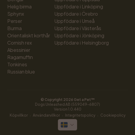
Helig birma
Uppfödare i Linköping
Sphynx
Uppfödare i Örebro
Perser
Uppfödare i Umeå
Burma
Uppfödare i Västerås
Orientaliskt korthår
Uppfödare i Jönköping
Cornish rex
Uppfödare i Helsingborg
Abessinier
Ragamuffin
Tonkines
Russian blue
© Copyright 
2026
 Get a Pet™
Dogs Unleashed AB (559049-6807)
Version 
1.0.440
·
·
·
Köpvillkor
Användarvillkor
Integritetspolicy
Cookiepolicy