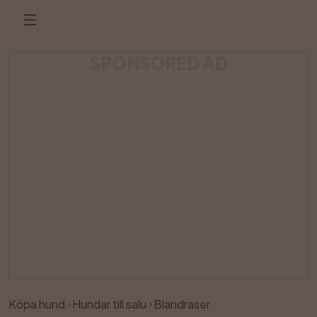
SPONSORED AD
Annonsen har tagits bort
Köpa hund
Hundar till salu
Blandraser