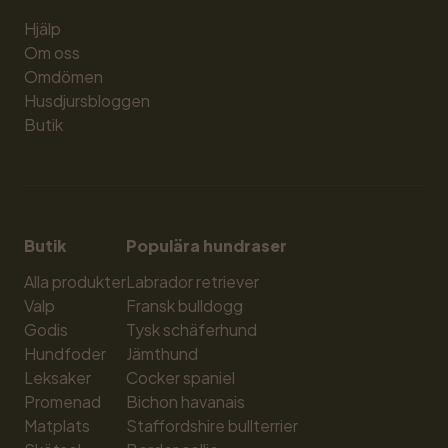
Hjälp
Om oss
Omdömen
Husdjursbloggen
Butik
Butik
Populära hundraser
Alla produkter
Labrador retriever
Valp
Fransk bulldogg
Godis
Tysk schäferhund
Hundfoder
Jämthund
Leksaker
Cocker spaniel
Promenad
Bichon havanais
Matplats
Staffordshire bullterrier