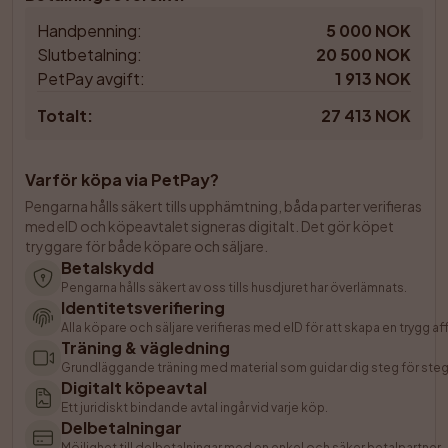
Handpenning
:
5 000 NOK
Slutbetalning
:
20 500 NOK
PetPay avgift
:
1 913 NOK
Totalt
:
27 413 NOK
Varför köpa via PetPay?
Pengarna hålls säkert tills upphämtning, båda parter verifieras 
med eID och köpeavtalet signeras digitalt. Det gör köpet 
tryggare för både köpare och säljare.
Betalskydd
Pengarna hålls säkert av oss tills husdjuret har överlämnats.
Identitetsverifiering
Alla köpare och säljare verifieras med eID för att skapa en trygg aff
Träning & vägledning
Grundläggande träning med material som guidar dig steg för steg f
Digitalt köpeavtal
Ett juridiskt bindande avtal ingår vid varje köp.
Delbetalningar
Möjlighet till delbetalningar med en enkel och säker betalpartner.