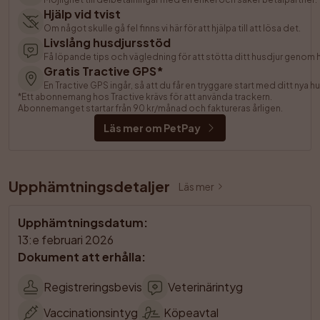
Hjälp vid tvist
Om något skulle gå fel finns vi här för att hjälpa till att lösa det.
Livslång husdjursstöd
Få löpande tips och vägledning för att stötta ditt husdjur genom he
Gratis Tractive GPS*
En Tractive GPS ingår, så att du får en tryggare start med ditt nya hu
*Ett abonnemang hos Tractive krävs för att använda trackern. 
Abonnemanget startar från 90 kr/månad och faktureras årligen.
Läs mer om PetPay
Upphämtningsdetaljer
Läs mer
Upphämtningsdatum
:
13:e februari 2026
Dokument att erhålla
:
Registreringsbevis
Veterinärintyg
Vaccinationsintyg
Köpeavtal