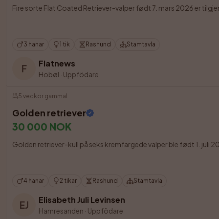
Fire sorte Flat Coated Retriever-valper født 7. mars 2026 er tilgjen
3 hanar
1 tik
Rashund
Stamtavla
Flatnews
F
Hobøl
·
Uppfödare
5 veckor gammal
Golden retriever
30 000 NOK
Golden retriever-kull på seks kremfargede valper ble født 1. juli
4 hanar
2 tikar
Rashund
Stamtavla
Elisabeth Juli Levinsen
EJ
Hamresanden
·
Uppfödare