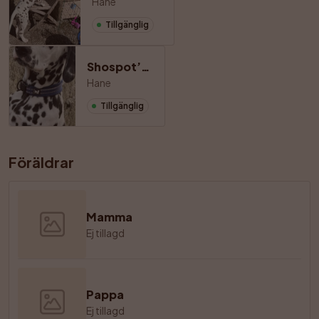
Hane
Tillgänglig
Shospot’s Gentle Boss
Hane
Tillgänglig
Föräldrar
Mamma
Ej tillagd
Pappa
Ej tillagd