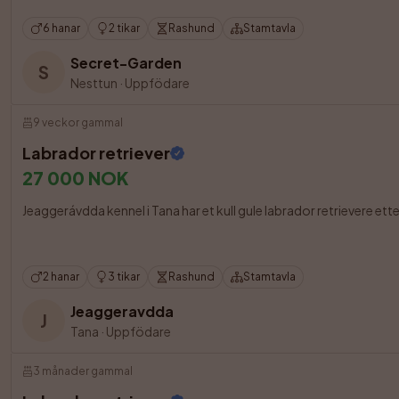
6 hanar
2 tikar
Rashund
Stamtavla
Secret-Garden
S
Nesttun
·
Uppfödare
9 veckor gammal
Labrador retriever
27 000 NOK
Jeaggerávdda kennel i Tana har et kull gule labrador retrievere ette
2 hanar
3 tikar
Rashund
Stamtavla
Jeaggeravdda
J
Tana
·
Uppfödare
3 månader gammal