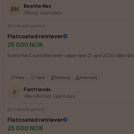
Beathe Nes
BN
Fåberg
·
Uppfödare
3 månader gammal
Flatcoated retriever
25 000 NOK
Svarte Flat Coated Retriever-valper født 21. april 2026 i Våler i Øs
1 hane
7 tikar
Rashund
Stamtavla
Flatfriends
F
Våler I Østfold
·
Uppfödare
4 månader gammal
Flatcoated retriever
25 000 NOK