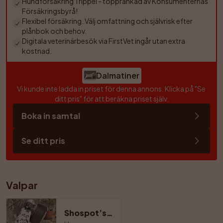
Hundförsäkring Trippel - topprankad av Konsumenternas 
Försäkringsbyrå!
Flexibel försäkring. Välj omfattning och självrisk efter 
plånbok och behov.
Digitala veterinärbesök via FirstVet ingår utan extra 
kostnad.
Dalmatiner
Vi kunde inte ladda in priset för denna annons. Klicka på 
"
Se 
ditt pris
"
 för att beräkna priset själv.
Boka in samtal
Se ditt pris
Valpar
Shospot’s Gentle Balder