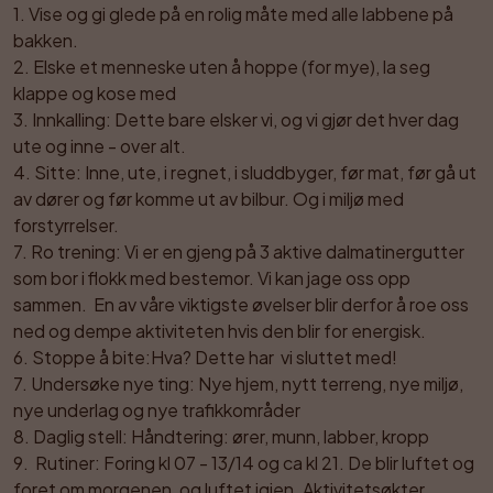
1. Vise og gi glede på en rolig måte med alle labbene på 
bakken.

2. Elske et menneske uten å hoppe (for mye), la seg 
klappe og kose med

3. Innkalling: Dette bare elsker vi, og vi gjør det hver dag 
ute og inne - over alt. 

4. Sitte: Inne, ute, i regnet, i sluddbyger, før mat, før gå ut 
av dører og før komme ut av bilbur. Og i miljø med 
forstyrrelser.

7. Ro trening: Vi er en gjeng på 3 aktive dalmatinergutter 
som bor i flokk med bestemor. Vi kan jage oss opp 
sammen.  En av våre viktigste øvelser blir derfor å roe oss 
ned og dempe aktiviteten hvis den blir for energisk.

6. Stoppe å bite:Hva? Dette har  vi sluttet med! 

7. Undersøke nye ting: Nye hjem, nytt terreng, nye miljø, 
nye underlag og nye trafikkområder

8. Daglig stell: Håndtering: ører, munn, labber, kropp

9.  Rutiner: Foring kl 07 - 13/14 og ca kl 21. De blir luftet og 
foret om morgenen, og luftet igjen. Aktivitetsøkter 