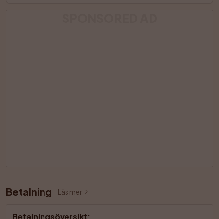
SPONSORED AD
Betalning
Läs mer
Betalningsöversikt
: