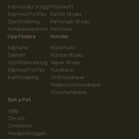
Köp husdjur tryggt
Köpa katt
Köp med PetPay
Katter till salu
Djurförsäkring
Kattungar till salu
Hundrasexperten
Kattraser
Uppfödare
Hundar
Sälj hund
Köpa hund
Sälj katt
Hundar till salu
Uppfödarverktyg
Valpar till salu
Sälj med PetPay
Hundraser
Kullförsäkring
Små hundraser
Mellanstora hundraser
Stora hundraser
Get a Pet
Hjälp
Om oss
Omdömen
Husdjursbloggen