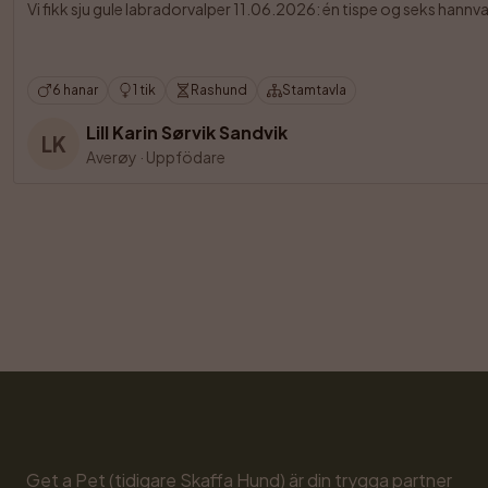
Vi fikk sju gule labradorvalper 11.06.2026: én tispe og seks hannva
6 hanar
1 tik
Rashund
Stamtavla
Lill Karin Sørvik Sandvik
LK
Averøy
·
Uppfödare
Get a Pet (tidigare Skaffa Hund) är din trygga partner 