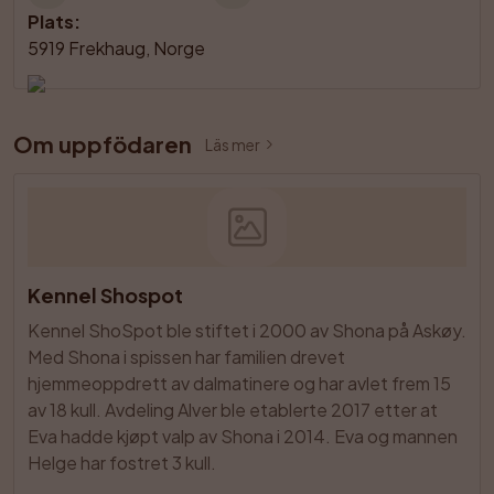
Plats
:
5919 Frekhaug, Norge
Om uppfödaren
Läs mer
Kennel Shospot
Kennel ShoSpot ble stiftet i 2000 av Shona på Askøy. 
Med Shona i spissen har familien drevet 
hjemmeoppdrett av dalmatinere og har avlet frem 15 
av 18 kull. Avdeling Alver ble etablerte 2017 etter at 
Eva hadde kjøpt valp av Shona i 2014. Eva og mannen 
Helge har fostret 3 kull. 
