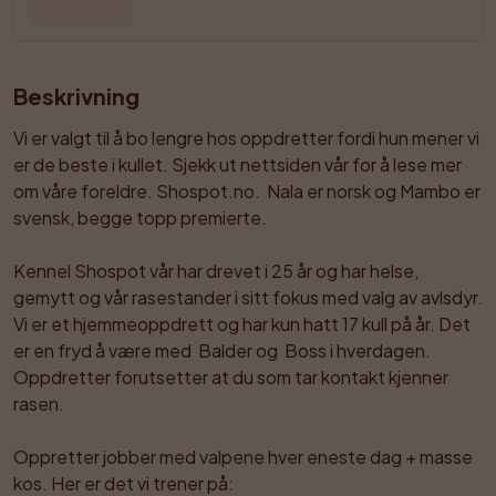
Beskrivning
Vi er valgt til å bo lengre hos oppdretter fordi hun mener vi 
er de beste i kullet. Sjekk ut nettsiden vår for å lese mer 
om våre foreldre. Shospot.no.  Nala er norsk og Mambo er 
svensk, begge topp premierte.

Kennel Shospot vår har drevet i 25 år og har helse, 
gemytt og vår rasestander i sitt fokus med valg av avlsdyr. 
Vi er et hjemmeoppdrett og har kun hatt 17 kull på år. Det 
er en fryd å være med  Balder og  Boss i hverdagen. 
Oppdretter forutsetter at du som tar kontakt kjenner 
rasen. 

Oppretter jobber med valpene hver eneste dag + masse 
kos. Her er det vi trener på:
