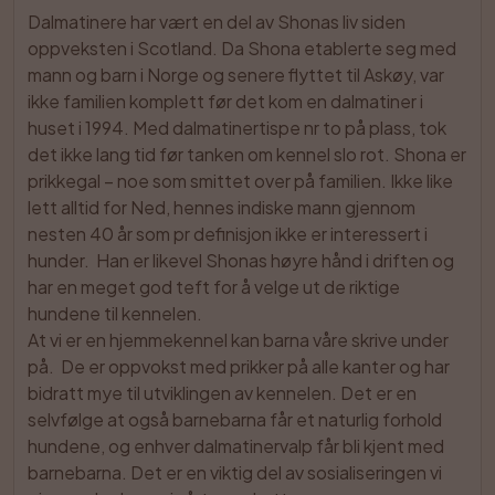
Dalmatinere har vært en del av Shonas liv siden 
oppveksten i Scotland. Da Shona etablerte seg med 
mann og barn i Norge og senere flyttet til Askøy, var 
ikke familien komplett før det kom en dalmatiner i 
huset i 1994. Med dalmatinertispe nr to på plass, tok 
det ikke lang tid før tanken om kennel slo rot. Shona er 
prikkegal – noe som smittet over på familien. Ikke like 
lett alltid for Ned, hennes indiske mann gjennom 
nesten 40 år som pr definisjon ikke er interessert i 
hunder.  Han er likevel Shonas høyre hånd i driften og 
har en meget god teft for å velge ut de riktige 
hundene til kennelen.

At vi er en hjemmekennel kan barna våre skrive under 
på.  De er oppvokst med prikker på alle kanter og har 
bidratt mye til utviklingen av kennelen. Det er en 
selvfølge at også barnebarna får et naturlig forhold 
hundene, og enhver dalmatinervalp får bli kjent med 
barnebarna. Det er en viktig del av sosialiseringen vi 