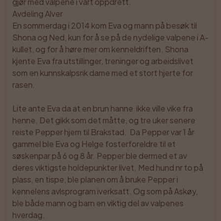
gjør med valpene i vårt oppdrett.

Avdeling Alver

En sommerdag i 2014 kom Eva og mann på besøk til 
Shona og Ned, kun for å se på de nydelige valpene i A-
kullet, og for å høre mer om kenneldriften. Shona 
kjente Eva fra utstillinger, treninger og arbeidslivet 
som en kunnskalpsrik dame med et stort hjerte for 
rasen.

Lite ante Eva da at en brun hanne  ikke ville vike fra  
henne. Det gikk som det måtte, og tre uker senere 
reiste Pepper hjem til Brakstad.  Da Pepper var 1 år 
gammel ble Eva og Helge fosterforeldre til et 
søskenpar på 6 og 8 år. Pepper ble dermed et av 
deres viktigste holdepunkter livet. Med hund nr to på 
plass, en tispe, ble planen om å bruke Pepper i 
kennelens avlsprogram iverksatt. Og som på Askøy, 
ble både mann og barn en viktig del av valpenes 
hverdag.