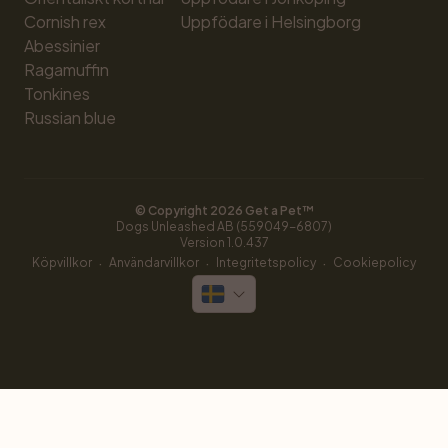
Cornish rex
Uppfödare i Helsingborg
Abessinier
Ragamuffin
Tonkines
Russian blue
© Copyright 
2026
 Get a Pet™
Dogs Unleashed AB (559049-6807)
Version 
1.0.437
·
·
·
Köpvillkor
Användarvillkor
Integritetspolicy
Cookiepolicy