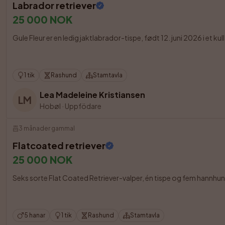
Labrador retriever
25 000 NOK
Gule Fleur er en ledig jaktlabrador-tispe, født 12. juni 2026 i et 
1 tik
Rashund
Stamtavla
Lea Madeleine Kristiansen
LM
Hobøl
·
Uppfödare
3 månader gammal
Flatcoated retriever
25 000 NOK
Seks sorte Flat Coated Retriever-valper, én tispe og fem hannhunder
5 hanar
1 tik
Rashund
Stamtavla