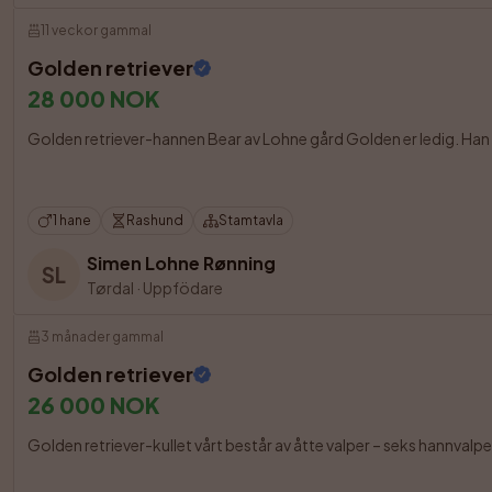
11 veckor gammal
Golden retriever
28 000 NOK
Golden retriever-hannen Bear av Lohne gård Golden er ledig. Han er
1 hane
Rashund
Stamtavla
Simen Lohne Rønning
SL
Tørdal
·
Uppfödare
3 månader gammal
Golden retriever
26 000 NOK
Golden retriever-kullet vårt består av åtte valper – seks hannvalper