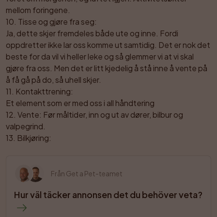
mellom foringene.

10. Tisse og gjøre fra seg: 

Ja, dette skjer fremdeles både ute og inne. Fordi 
oppdretter ikke lar oss komme ut samtidig. Det er nok det 
beste for da vil vi heller leke og så glemmer vi at vi skal 
gjøre fra oss. Men det er litt kjedelig å stå inne å vente på 
å få gå på do, så uhell skjer.

11. Kontakttrening: 

Et element som er med oss i all håndtering 

12. Vente: Før måltider, inn og ut av dører, bilbur og 
valpegrind.

13. Bilkjøring:
Från Get a Pet-teamet
Hur väl täcker annonsen det du behöver veta?