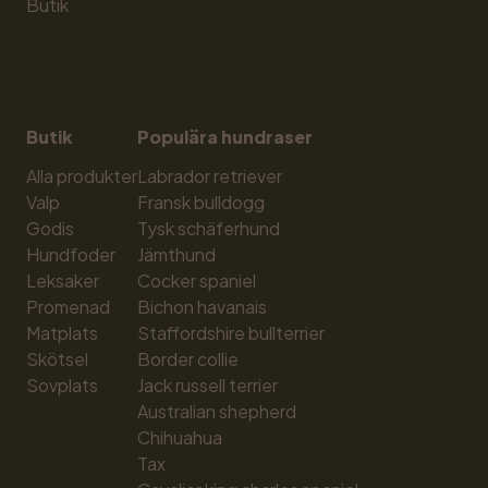
Butik
Butik
Populära hundraser
Alla produkter
Labrador retriever
Valp
Fransk bulldogg
Godis
Tysk schäferhund
Hundfoder
Jämthund
Leksaker
Cocker spaniel
Promenad
Bichon havanais
Matplats
Staffordshire bullterrier
Skötsel
Border collie
Sovplats
Jack russell terrier
Australian shepherd
Chihuahua
Tax