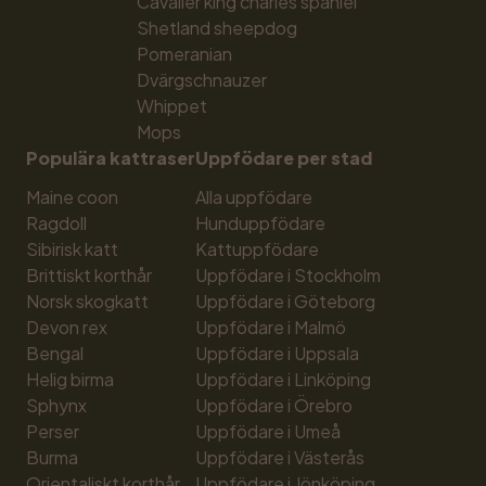
Cavalier king charles spaniel
Shetland sheepdog
Pomeranian
Dvärgschnauzer
Whippet
Mops
Populära kattraser
Uppfödare per stad
Maine coon
Alla uppfödare
Ragdoll
Hunduppfödare
Sibirisk katt
Kattuppfödare
Brittiskt korthår
Uppfödare i Stockholm
Norsk skogkatt
Uppfödare i Göteborg
Devon rex
Uppfödare i Malmö
Bengal
Uppfödare i Uppsala
Helig birma
Uppfödare i Linköping
Sphynx
Uppfödare i Örebro
Perser
Uppfödare i Umeå
Burma
Uppfödare i Västerås
Orientaliskt korthår
Uppfödare i Jönköping