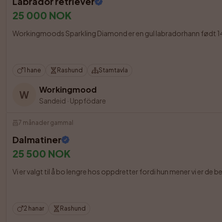
Labrador retriever
25 000 NOK
Workingmoods Sparkling Diamond er en gul labradorhann født 14. apr
1 hane
Rashund
Stamtavla
Workingmood
W
Sandeid
·
Uppfödare
7 månader gammal
Dalmatiner
25 500 NOK
Vi er valgt til å bo lengre hos oppdretter fordi hun mener vi er de 
2 hanar
Rashund