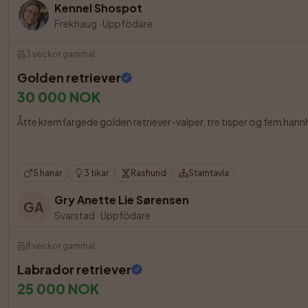
Kennel Shospot
Frekhaug
·
Uppfödare
3 veckor gammal
Golden retriever
30 000 NOK
Åtte kremfargede golden retriever-valper, tre tisper og fem hannhu
5 hanar
3 tikar
Rashund
Stamtavla
Gry Anette Lie Sørensen
GA
Svarstad
·
Uppfödare
8 veckor gammal
Labrador retriever
25 000 NOK