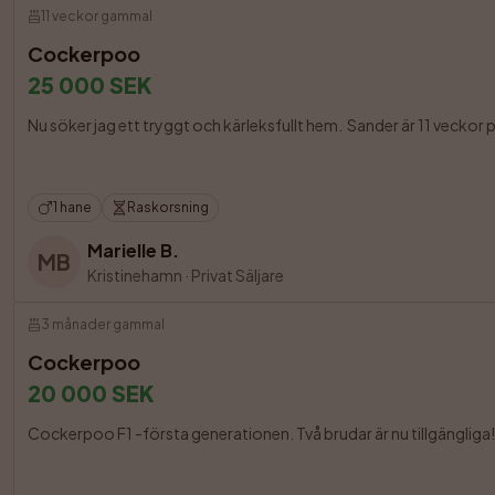
11 veckor gammal
Cockerpoo
25 000 SEK
Nu söker jag ett tryggt och kärleksfullt hem.  Sander är 11 veckor
1 hane
Raskorsning
Marielle B.
MB
Kristinehamn
·
Privat Säljare
3 månader gammal
Cockerpoo
20 000 SEK
Cockerpoo F1 -första generationen. Två brudar är nu tillgängliga!