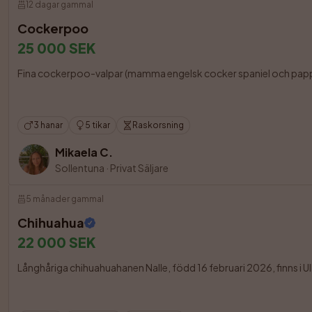
12 dagar gammal
Cockerpoo
25 000 SEK
Fina cockerpoo-valpar (mamma engelsk cocker spaniel och pappa co
3 hanar
5 tikar
Raskorsning
Mikaela C.
Sollentuna
·
Privat Säljare
5 månader gammal
Chihuahua
22 000 SEK
Långhåriga chihuahuahanen Nalle, född 16 februari 2026, finns i Ull