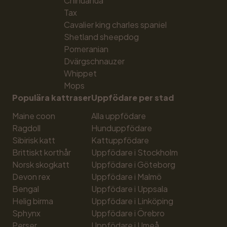
Chihuahua
Tax
Cavalier king charles spaniel
Shetland sheepdog
Pomeranian
Dvärgschnauzer
Whippet
Mops
Populära kattraser
Uppfödare per stad
Maine coon
Alla uppfödare
Ragdoll
Hunduppfödare
Sibirisk katt
Kattuppfödare
Brittiskt korthår
Uppfödare i Stockholm
Norsk skogkatt
Uppfödare i Göteborg
Devon rex
Uppfödare i Malmö
Bengal
Uppfödare i Uppsala
Helig birma
Uppfödare i Linköping
Sphynx
Uppfödare i Örebro
Perser
Uppfödare i Umeå