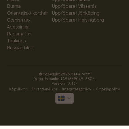
Burma
Uppfödare i Västerås
Orientaliskt korthår
Uppfödare i Jönköping
Cornish rex
Uppfödare i Helsingborg
Abessinier
Ragamuffin
Tonkines
Russian blue
© Copyright 
2026
 Get a Pet™
Dogs Unleashed AB (559049-6807)
Version 
1.0.437
·
·
·
Köpvillkor
Användarvillkor
Integritetspolicy
Cookiepolicy