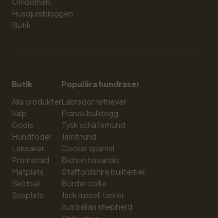
Omdömen
Husdjursbloggen
Butik
Butik
Populära hundraser
Alla produkter
Labrador retriever
Valp
Fransk bulldogg
Godis
Tysk schäferhund
Hundfoder
Jämthund
Leksaker
Cocker spaniel
Promenad
Bichon havanais
Matplats
Staffordshire bullterrier
Skötsel
Border collie
Sovplats
Jack russell terrier
Australian shepherd