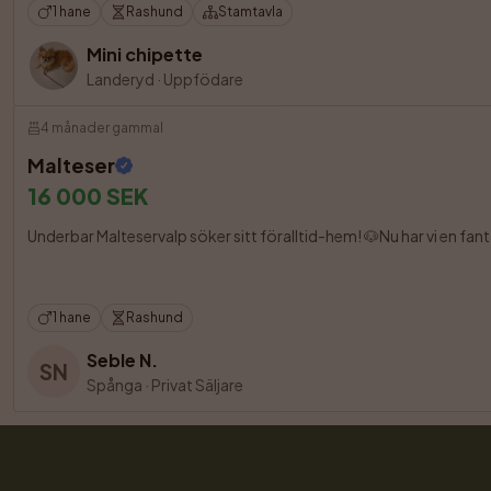
1 hane
Rashund
Stamtavla
Mini chipette
Landeryd
·
Uppfödare
4 månader gammal
Malteser
16 000 SEK
Underbar Malteservalp söker sitt föralltid-hem! 🐶Nu har vi en fantas
1 hane
Rashund
Seble N.
SN
Spånga
·
Privat Säljare