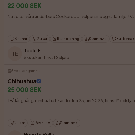
22 000 SEK
Nu söker våra underbara Cockerpoo-valpar sina egna familjer! Val
3 hanar
2 tikar
Raskorsning
Stamtavla
Kullförsäk
Tuula E.
TE
Skutskär
·
Privat Säljare
6 veckor gammal
Chihuahua
25 000 SEK
Två långhåriga chihuahu tikar, födda 23 juni 2026, finns i Mockfjärd
2 tikar
Rashund
Stamtavla
Beauty Bells