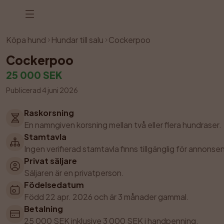
Annonsen har tagits bort
Köpa hund
Hundar till salu
Cockerpoo
Cockerpoo
25 000 SEK
Publicerad 4 juni 2026
Raskorsning
En namngiven korsning mellan två eller flera hundraser.
Stamtavla
Ingen verifierad stamtavla finns tillgänglig för annonsen
Privat säljare
Säljaren är en privatperson.
Födelsedatum
Född 22 apr. 2026 och är 3 månader gammal.
Betalning
25 000 SEK inklusive 3 000 SEK i handpenning.