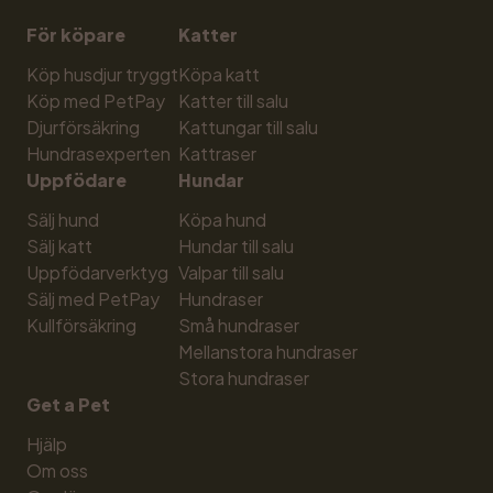
För köpare
Katter
Köp husdjur tryggt
Köpa katt
Köp med PetPay
Katter till salu
Djurförsäkring
Kattungar till salu
Hundrasexperten
Kattraser
Uppfödare
Hundar
Sälj hund
Köpa hund
Sälj katt
Hundar till salu
Uppfödarverktyg
Valpar till salu
Sälj med PetPay
Hundraser
Kullförsäkring
Små hundraser
Mellanstora hundraser
Stora hundraser
Get a Pet
Hjälp
Om oss