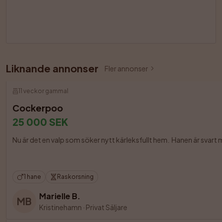
Liknande annonser
Fler annonser
11 veckor gammal
Cockerpoo
25 000 SEK
Nu är det en valp som söker nytt kärleksfullt hem.  Hanen är svart me
1 hane
Raskorsning
Marielle B.
MB
Kristinehamn
·
Privat Säljare