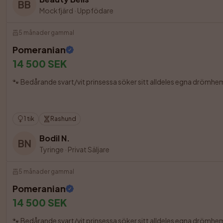
BB
Mockfjärd
·
Uppfödare
5 månader gammal
Pomeranian
14 500 SEK
🐾 Bedårande svart/vit prinsessa söker sitt alldeles egna drömhem 🐾
1 tik
Rashund
Bodil N.
BN
Tyringe
·
Privat Säljare
5 månader gammal
Pomeranian
14 500 SEK
🐾 Bedårande svart/vit prinsessa söker sitt alldeles egna drömhem 🐾