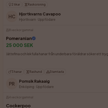
2 tikar
Raskorsning
Hjortkvarns Cavapoo
HC
Hjortkvarn
·
Uppfödare
8 veckor gammal
Pomeranian
25 000 SEK
Jättefina och lekfulla hanar från underbara föräldrar söker ett t
3 hanar
Rashund
Stamtavla
Pomsik Rakaaig
PR
Enköping
·
Uppfödare
4 veckor gammal
Cockerpoo