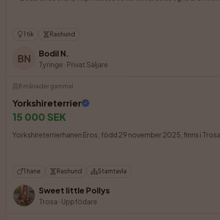
1 tik
Rashund
Bodil N.
BN
Tyringe
·
Privat Säljare
8 månader gammal
Yorkshireterrier
15 000 SEK
Yorkshireterrierhanen Eros, född 29 november 2025, finns i Trosa o
1 hane
Rashund
Stamtavla
Sweet little Pollys
Trosa
·
Uppfödare