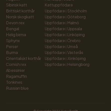
Sibirisk katt
Kattuppfödare
Brittiskt korthår
Uppfödare i Stockholm
Norsk skogkatt
Uppfödare i Göteborg
Devon rex
Uppfödare i Malmö
Bengal
Uppfödare i Uppsala
Helig birma
Uppfödare i Linköping
Sphynx
Uppfödare i Örebro
Perser
Uppfödare i Umeå
Burma
Uppfödare i Västerås
Orientaliskt korthår
Uppfödare i Jönköping
Cornish rex
Uppfödare i Helsingborg
Abessinier
Ragamuffin
Tonkines
Russian blue