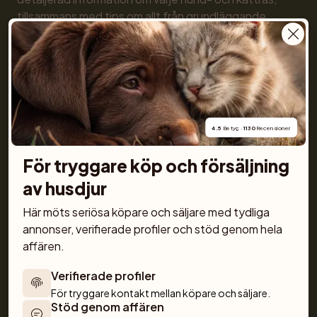
tillsammans med tips om allt från grundläggande 
lydnad till träning och skötsel. Tillsammans gör vi det 
enkelt och roligt att skaffa husdjur!
4.5
 Betyg · 
1130
 Recensioner
För köpare
Katter
För tryggare köp och försäljning 
Köp husdjur tryggt
Köpa katt
av husdjur
Köp med PetPay
Katter till salu
Här möts seriösa köpare och säljare med tydliga 
Djurförsäkring
Kattungar till salu
annonser, verifierade profiler och stöd genom hela 
Hundrasexperten
Kattraser
affären.
Uppfödare
Hundar
Verifierade profiler
Sälj hund
Köpa hund
Sälj katt
Hundar till salu
För tryggare kontakt mellan köpare och säljare.
Stöd genom affären
Uppfödarverktyg
Valpar till salu