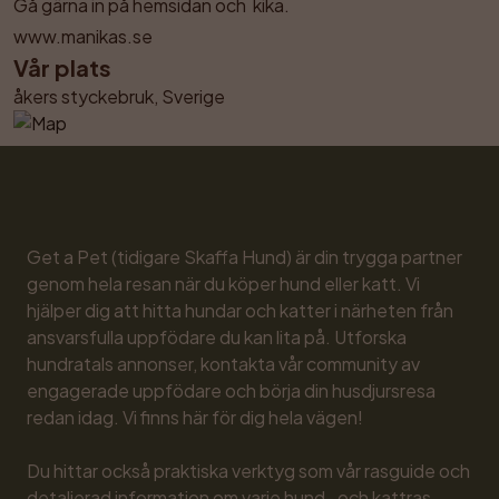
Gå gärna in på hemsidan och  kika.

www.manikas.se
Vår plats
åkers styckebruk, Sverige
Get a Pet (tidigare Skaffa Hund) är din trygga partner 
genom hela resan när du köper hund eller katt. Vi 
hjälper dig att hitta hundar och katter i närheten från 
ansvarsfulla uppfödare du kan lita på. Utforska 
hundratals annonser, kontakta vår community av 
engagerade uppfödare och börja din husdjursresa 
redan idag. Vi finns här för dig hela vägen!

Du hittar också praktiska verktyg som vår rasguide och 
detaljerad information om varje hund- och kattras, 