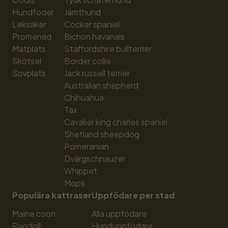
Hundfoder
Jämthund
Leksaker
Cocker spaniel
Promenad
Bichon havanais
Matplats
Staffordshire bullterrier
Skötsel
Border collie
Sovplats
Jack russell terrier
Australian shepherd
Chihuahua
Tax
Cavalier king charles spaniel
Shetland sheepdog
Pomeranian
Dvärgschnauzer
Whippet
Mops
Populära kattraser
Uppfödare per stad
Maine coon
Alla uppfödare
Ragdoll
Hunduppfödare