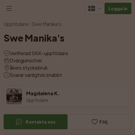
Logga in
Visa alla bilder
Uppfödare
Swe Manika's
Swe Manika's
Verifierad SKK-uppfödare
Dvärgpinscher
åkers styckebruk
Svarar vanligtvis snabbt
Magdalena K.
Uppfödare
Kontakta oss
Följ