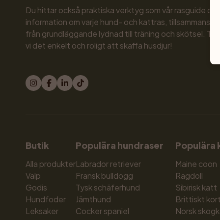
Du hittar också praktiska verktyg som vår rasguide och
information om varje hund- och kattras, tillsammans med
från grundläggande lydnad till träning och skötsel. Til
vi det enkelt och roligt att skaffa husdjur!
Butik
Populära hundraser
Populära 
Alla produkter
Labrador retriever
Maine coon
Valp
Fransk bulldogg
Ragdoll
Godis
Tysk schäferhund
Sibirisk katt
Hundfoder
Jämthund
Brittiskt kor
Leksaker
Cocker spaniel
Norsk skogk