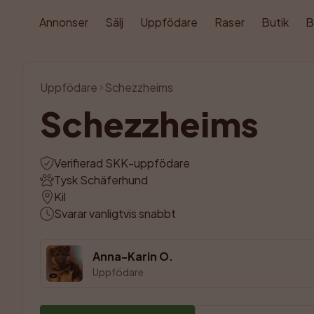
Annonser
Sälj
Uppfödare
Raser
Butik
B
Uppfödare
Schezzheims
Schezzheims
Verifierad SKK-uppfödare
Tysk Schäferhund
Kil
Svarar vanligtvis snabbt
Anna-Karin O.
Uppfödare