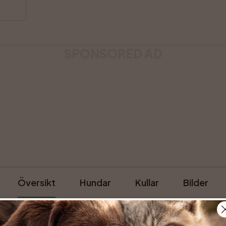
SPONSORED AD
Översikt
Hundar
Kullar
Bilder