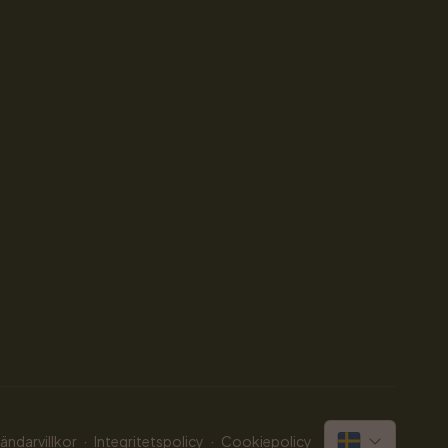
·
·
ändarvillkor
Integritetspolicy
Cookiepolicy