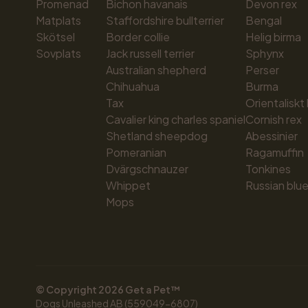
Promenad
Bichon havanais
Devon rex
Matplats
Staffordshire bullterrier
Bengal
Skötsel
Border collie
Helig birma
Sovplats
Jack russell terrier
Sphynx
Australian shepherd
Perser
Chihuahua
Burma
Tax
Orientaliskt
Cavalier king charles spaniel
Cornish rex
Shetland sheepdog
Abessinier
Pomeranian
Ragamuffin
Dvärgschnauzer
Tonkines
Whippet
Russian blu
Mops
© Copyright 
2026
 Get a Pet™
Dogs Unleashed AB (559049-6807)