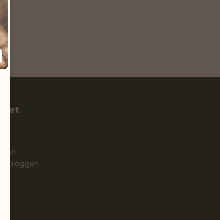
a Pet
s
men
ursbloggen