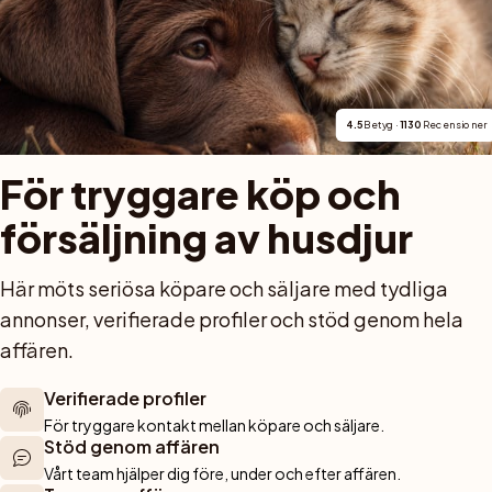
tivt liv.
4.5
 Betyg · 
1130
 Recensioner
För tryggare köp och 
försäljning av husdjur
För köpare
Katter
Get 
Köp husdjur tryggt
Köpa katt
Hjälp
Här möts seriösa köpare och säljare med tydliga 
Köp med PetPay
Katter till salu
Om os
annonser, verifierade profiler och stöd genom hela 
 genom hela 
Djurförsäkring
Kattungar till salu
Omdö
affären.
ta hundar och 
Hundrasexperten
Kattraser
Husdj
a på. 
Butik
Uppfödare
Hundar
Verifierade profiler
 av 
För tryggare kontakt mellan köpare och säljare.
 idag. Vi 
Sälj hund
Köpa hund
Stöd genom affären
Sälj katt
Hundar till salu
Vårt team hjälper dig före, under och efter affären.
Uppfödarverktyg
Valpar till salu