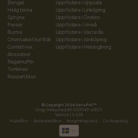
Bengal
Uppfödare i Uppsala
Helig birma
Uppfödare i Linköping
Sphynx
Uppfödare i Örebro
Perser
Uppfödare i Umeå
Burma
Uppfödare i Västerås
Orientaliskt korthår
Uppfödare i Jönköping
Cornish rex
Uppfödare i Helsingborg
Abessinier
Ragamuffin
Tonkines
Russian blue
© Copyright 
2026
 Get a Pet™
Dogs Unleashed AB (559049-6807)
Version 
1.0.438
·
·
·
Köpvillkor
Användarvillkor
Integritetspolicy
Cookiepolicy