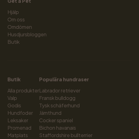
Get a Pet
Hjälp
Om oss
Omdömen
Husdjursbloggen
Butik
Butik
Populära hundraser
Alla produkter
Labrador retriever
Valp
Fransk bulldogg
Godis
Tysk schäferhund
Hundfoder
Jämthund
Leksaker
Cocker spaniel
Promenad
Bichon havanais
Matplats
Staffordshire bullterrier