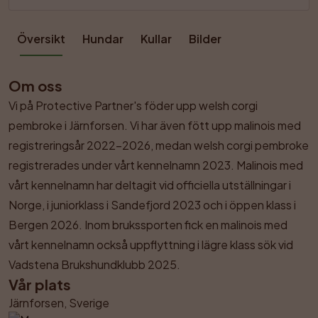
Översikt
Hundar
Kullar
Bilder
Om oss
Vi på Protective Partner's föder upp welsh corgi 
pembroke i Järnforsen. Vi har även fött upp malinois med 
registreringsår 2022–2026, medan welsh corgi pembroke 
registrerades under vårt kennelnamn 2023. Malinois med 
vårt kennelnamn har deltagit vid officiella utställningar i 
Norge, i juniorklass i Sandefjord 2023 och i öppen klass i 
Bergen 2026. Inom brukssporten fick en malinois med 
vårt kennelnamn också uppflyttning i lägre klass sök vid 
Vadstena Brukshundklubb 2025.
Vår plats
Järnforsen, Sverige