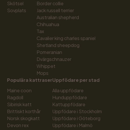
Skötsel
Border collie
Sovplats
Jack russell terrier
Australian shepherd
Chihuahua
Tax
Cavalier king charles spaniel
Shetland sheepdog
Pomeranian
Dvärgschnauzer
Whippet
Mops
Populära kattraser
Uppfödare per stad
Maine coon
Alla uppfödare
Ragdoll
Hunduppfödare
Sibirisk katt
Kattuppfödare
Brittiskt korthår
Uppfödare i Stockholm
Norsk skogkatt
Uppfödare i Göteborg
Devon rex
Uppfödare i Malmö