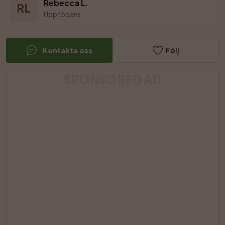
Rebecca L.
RL
Uppfödare
Kontakta oss
Följ
SPONSORED AD