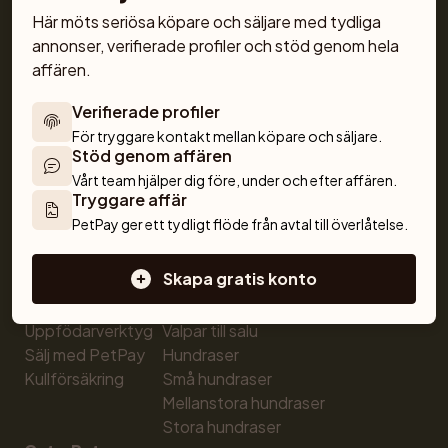
Här möts seriösa köpare och säljare med tydliga 
annonser, verifierade profiler och stöd genom hela 
affären.
Verifierade profiler
För köpare
Katter
För tryggare kontakt mellan köpare och säljare.
Köp husdjur tryggt
Köpa katt
Stöd genom affären
Köp med PetPay
Katter till salu
Vårt team hjälper dig före, under och efter affären.
Djurförsäkring
Kattungar till salu
Tryggare affär
Hundrasexperten
Kattraser
PetPay ger ett tydligt flöde från avtal till överlåtelse.
Uppfödare
Hundar
Skapa gratis konto
Sälj hund
Köpa hund
Sälj katt
Hundar till salu
Uppfödarverktyg
Valpar till salu
Sälj med PetPay
Hundraser
Kullförsäkring
Små hundraser
Mellanstora hundraser
Stora hundraser